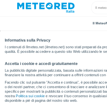
Il Meteo
Informativa sulla Privacy
I contenuti di Ilmeteo.net (ilmeteo.net) sono stati preparati da pro
qualità. È possibile accedere a questo sito Web utilizzando le se
Accetta i cookie e accedi gratuitamente
Home
Ungheria
Provincia di Heves
La pubblicità digitale personalizzata, basata sulle informazioni ra
finanziare la nostra attività per continuare a offrirti contenuti co
Il Meteo nella Provinci
Facendo clic sul pulsante "Accetta e continua", è possibile accede
o dei nostri partner, che ci consentono di tracciare e analizzare
specifico per mostrarti la pubblicità o contenuti personalizzati b
Oggi, 9 agosto
Tutto il giorno
Simbolo
nostra
Politica sui cookie
e revocare il tuo consenso in qualsia
disponibile a piè di pagina del nostro sito web.