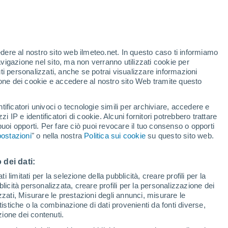
16°
Balaton
30°
15°
tervására
edere al nostro sito web ilmeteo.net. In questo caso ti informiamo
avigazione nel sito, ma non verranno utilizzati cookie per
i personalizzati, anche se potrai visualizzare informazioni
azione dei cookie e accedere al nostro sito Web tramite questo
31°
17°
Egerszalók
tificatori univoci o tecnologie simili per archiviare, accedere e
zzi IP e identificatori di cookie. Alcuni fornitori potrebbero trattare
 puoi opporti. Per fare ciò puoi revocare il tuo consenso o opporti
ostazioni
" o nella nostra
Politica sui cookie
su questo sito web.
 dei dati:
 limitati per la selezione della pubblicità, creare profili per la
bblicità personalizzata, creare profili per la personalizzazione dei
30°
izzati, Misurare le prestazioni degli annunci, misurare le
18°
30°
istiche o la combinazione di dati provenienti da fonti diverse,
Újlõrincfalva
18°
ezione dei contenuti.
Heves