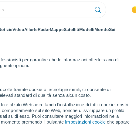
Notizie
Video
Allerte
Radar
Mappe
Satelliti
Modelli
Mondo
Sci
fessionisti per garantire che le informazioni offerte siano di
guenti opzioni:
ccolte tramite cookie o tecnologie simili, ci consente di
n elevati standard di qualità senza alcun costo.
a di Heves
re al sito Web accettando l'installazione di tutti i cookie, nostri
 il comportamento sul sito Web, nonché di sviluppare un profilo
asati su di esso. Puoi consultare maggiori informazioni nella
si momento premendo il pulsante
Impostazioni cookie
che appare
29°