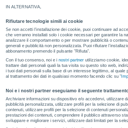
IN ALTERNATIVA,
Rifiutare tecnologie simili ai cookie
Pé
Se non accetti l'installazione dei cookie, puoi continuare ad acc
che verranno installati solo i cookie necessari per garantire la n
analizzare il comportamento o per mostrare pubblicità o contenut
generali e pubblicità non personalizzata. Puoi rifiutare l'install
abbonamento premendo il pulsante "Rifiuta".
Con il tuo consenso, noi e i
nostri partner
utilizziamo cookie, iden
trattare dati personali quali la tua visita su questo sito web, indiri
i tuoi dati personali sulla base di un interesse legittimo, al quale
31°
al trattamento dei dati in qualsiasi momento facendo clic su "
Imp
17°
Gyöngyös
Noi e i nostri partner eseguiamo il seguente trattamento
31°
Archiviare informazioni su dispositivo e/o accedervi, utilizzare dati
17°
pubblicità personalizzata, utilizzare profili per la selezione di pu
Hatvan
contenuti, utilizzare profili per la selezione di contenuti personal
prestazioni dei contenuti, comprendere il pubblico attraverso stat
sviluppare e migliorare i servizi, utilizzare dati limitati per la sel