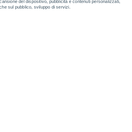
cansione del dispositivo, pubblicità e contenuti personalizzati,
che sul pubblico, sviluppo di servizi.
Leaflet
|
©
OpenStreetMap
|
ECMWF
by © Meteored