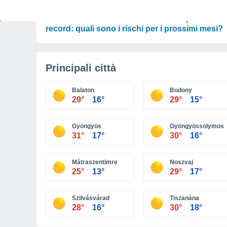
PREVISIONI
Un Mediterraneo caldissimo con temperature
record: quali sono i rischi per i prossimi mesi?
Principali città
Balaton
Bodony
29°
16°
29°
15°
Gyöngyös
Gyöngyössolymos
31°
17°
30°
16°
Mátraszentimre
Noszvaj
25°
13°
29°
17°
Szilvásvárad
Tiszanána
28°
16°
30°
18°