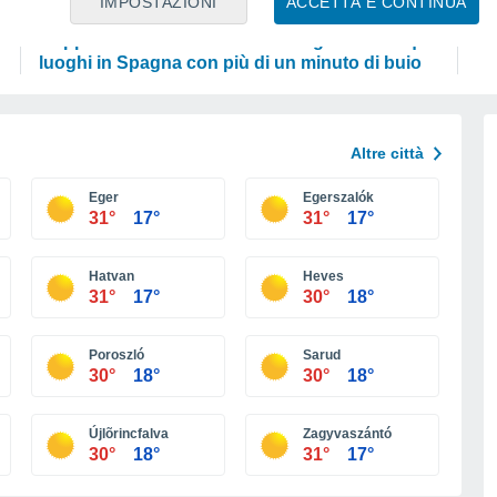
IMPOSTAZIONI
ACCETTA E CONTINUA
ASTRONOMIA
SC
Mappa dell'eclissi solare del 12 agosto: i cinque
Pe
luoghi in Spagna con più di un minuto di buio
Altre città
Eger
Egerszalók
31°
17°
31°
17°
Hatvan
Heves
31°
17°
30°
18°
Poroszló
Sarud
30°
18°
30°
18°
Újlõrincfalva
Zagyvaszántó
30°
18°
31°
17°