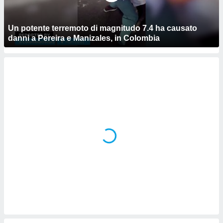
puoi
re ad
 al
Un potente terremoto di magnitudo 7.4 ha causato
ito web
danni a Pereira e Manizales, in Colombia
et. In
aso ti
mo che
installati
okie
i per
 la
one nel
 non
utilizzati
er
e il
amento o
rare
à o
i
zzati,
 potrai
are