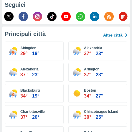
ioni
Seguici
e
à non
izzata.
utare
zione dei
Principali città
Altre città
 al
ito Web
Abingdon
Alexandria
questo
29°
19°
37°
23°
ento
 il
Alexandria
Arlington
37°
23°
37°
23°
o
, noi e i
Blacksburg
Boston
rtner
34°
19°
34°
27°
mo
tori
Charlottesville
Chincoteague Island
o
37°
20°
30°
25°
e simili
viare,