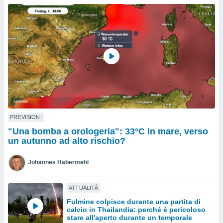
a", è
al sito
ettando
zione di
okie,
dei nostri
che ci
no di
 e
e il
amento
 Web,
PREVISIONI
i
"Una bomba a orologeria": 33°C in mare, verso
re un
un autunno ad alto rischio?
pecifico
arti la
Johannes Habermehl
à o
i
zzati
ATTUALITÀ
 di esso.
Fulmine colpisce durante una partita di
sultare
calcio in Thailandia: perché è pericoloso
stare all'aperto durante un temporale
oni nella