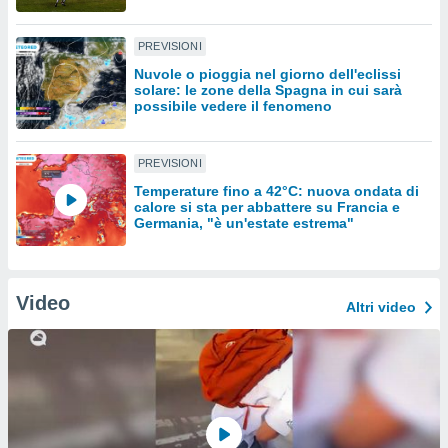
sui cookie
PREVISIONI
e il tuo
 in
Nuvole o pioggia nel giorno dell'eclissi
solare: le zone della Spagna in cui sarà
possibile vedere il fenomeno
o
 il
PREVISIONI
azioni
kie
Temperature fino a 42°C: nuova ondata di
re
calore si sta per abbattere su Francia e
Germania, "è un'estate estrema"
le a piè
 del
to web.
Video
Altri video
ATIVA,
e
gie
i cookie
ccetti
zione dei