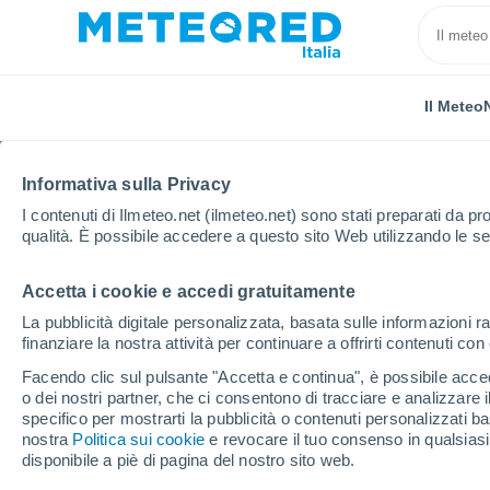
Il Meteo
Informativa sulla Privacy
I contenuti di Ilmeteo.net (ilmeteo.net) sono stati preparati da pro
qualità. È possibile accedere a questo sito Web utilizzando le se
Accetta i cookie e accedi gratuitamente
Home
Argentina
Provincia di Mendoza
5A. Sec
La pubblicità digitale personalizzata, basata sulle informazioni ra
finanziare la nostra attività per continuare a offrirti contenuti co
Previsioni Meteo 5A. S
Facendo clic sul pulsante "Accetta e continua", è possibile accede
o dei nostri partner, che ci consentono di tracciare e analizzare
02:02
Venerdì
specifico per mostrarti la pubblicità o contenuti personalizzati b
nostra
Politica sui cookie
e revocare il tuo consenso in qualsia
disponibile a piè di pagina del nostro sito web.
Nubi sparse