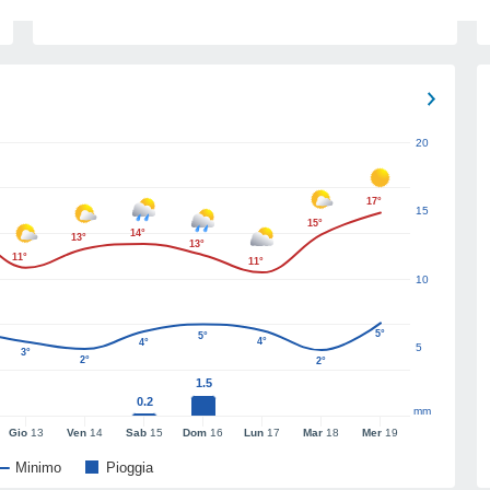
20
17°
15
15°
14°
13°
13°
11°
11°
10
5°
5°
4°
4°
5
3°
2°
2°
1.5
0.2
mm
Gio
13
Ven
14
Sab
15
Dom
16
Lun
17
Mar
18
Mer
19
Minimo
Pioggia