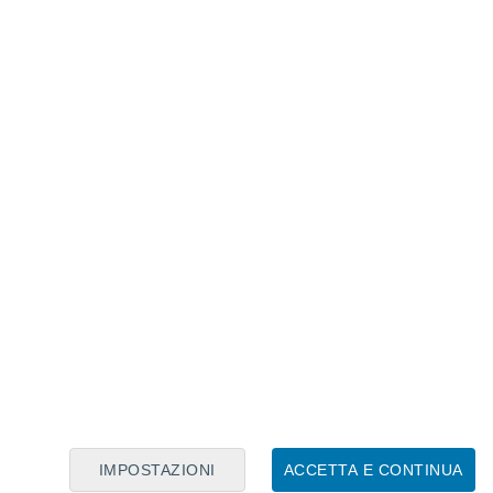
Calendario Lunare
Lun
Mar
Mer
Gio
Ven
Sab
Dom
7
8
9
10
11
12
13
14
15
16
17
18
19
20
IMPOSTAZIONI
ACCETTA E CONTINUA