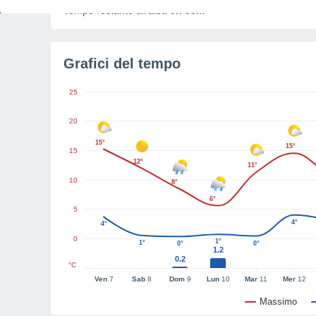
Tempo restante all'alba
5h 53m
Grafici del tempo
25
20
15°
15°
15
12°
11°
10
8°
6°
5
4°
4°
0
1°
1°
0°
0°
1.2
0.2
°C
Ven
7
Sab
8
Dom
9
Lun
10
Mar
11
Mer
12
Massimo