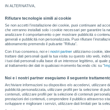
6°
IN ALTERNATIVA,
Rifiutare tecnologie simili ai cookie
Luna calan
Se non accetti l'installazione dei cookie, puoi continuare ad acc
Illuminata:
Temp. percepita 6°
che verranno installati solo i cookie necessari per garantire la n
analizzare il comportamento o per mostrare pubblicità o contenut
generali e pubblicità non personalizzata. Puoi rifiutare l'install
abbonamento premendo il pulsante "Rifiuta".
Ultim’ora
Caldo intenso sull’Italia, ma venerdì 7 agosto 
Con il tuo consenso, noi e i
nostri partner
utilizziamo cookie, iden
temporali minacciano il Nord
trattare dati personali quali la tua visita su questo sito web, indiri
i tuoi dati personali sulla base di un interesse legittimo, al quale
Il Meteo 1 - 7
Attualità
Mappa di nuvolosità
Radar 
al trattamento dei dati in qualsiasi momento facendo clic su "
Imp
Noi e i nostri partner eseguiamo il seguente trattamento
Domani
Domenica
Oggi
Archiviare informazioni su dispositivo e/o accedervi, utilizzare dati
pubblicità personalizzata, utilizzare profili per la selezione di pu
8 Ago
9 Ago
7 Ago
contenuti, utilizzare profili per la selezione di contenuti personal
prestazioni dei contenuti, comprendere il pubblico attraverso stat
sviluppare e migliorare i servizi, utilizzare dati limitati per la sel
70%