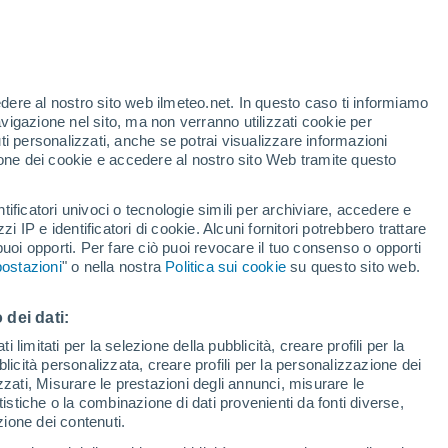
Allerta gialla
Allerta moderata per vento a 5A.
Seccion oggi
te
edere al nostro sito web ilmeteo.net. In questo caso ti informiamo
33%
avigazione nel sito, ma non verranno utilizzati cookie per
i personalizzati, anche se potrai visualizzare informazioni
azione dei cookie e accedere al nostro sito Web tramite questo
forti
tificatori univoci o tecnologie simili per archiviare, accedere e
zzi IP e identificatori di cookie. Alcuni fornitori potrebbero trattare
 puoi opporti. Per fare ciò puoi revocare il tuo consenso o opporti
di pioggia
Satelliti
Modelli
ostazioni
" o nella nostra
Politica sui cookie
su questo sito web.
 dei dati:
Lunedì
Martedì
Mercoledì
Giovedi
 limitati per la selezione della pubblicità, creare profili per la
bblicità personalizzata, creare profili per la personalizzazione dei
10 Ago
11 Ago
12 Ago
13 Ago
izzati, Misurare le prestazioni degli annunci, misurare le
istiche o la combinazione di dati provenienti da fonti diverse,
ezione dei contenuti.
90%