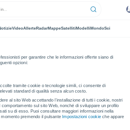
Notizie
Video
Allerte
Radar
Mappe
Satelliti
Modelli
Mondo
Sci
fessionisti per garantire che le informazioni offerte siano di
guenti opzioni:
cion
ccolte tramite cookie o tecnologie simili, ci consente di
n elevati standard di qualità senza alcun costo.
eccion
re al sito Web accettando l'installazione di tutti i cookie, nostri
 il comportamento sul sito Web, nonché di sviluppare un profilo
...
asati su di esso. Puoi consultare maggiori informazioni nella
si momento premendo il pulsante
Impostazioni cookie
che appare
Per ora
Cielo nuvoloso nelle prossime
ore