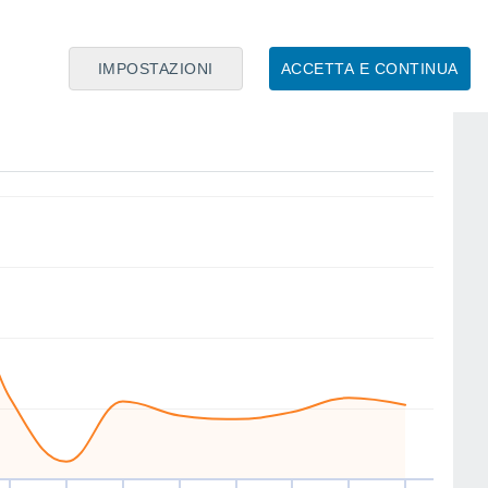
IMPOSTAZIONI
ACCETTA E CONTINUA
W
SW
E
SE
SE
E
E
SE
io
13
Ven
14
Sab
15
Dom
16
Lun
17
Mar
18
Mer
19
Gio
20
nto
Velocitá media del vento