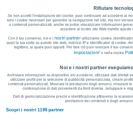
35
34°
33°
33°
33°
33°
Rifiutare tecnolog
31°
30
Se non accetti l'installazione dei cookie, puoi continuare ad accedere al nos
solo i cookie necessari per garantire la navigazione nel sito, ma non verran
25
o contenuti personalizzati, anche se potrai visualizzare informazioni general
accedere al nostro sito Web tramite questo
20°
20°
20°
20
18°
18°
18°
nostri partner
Con il tuo consenso, noi e i
utilizziamo cookie, identificator
quali la tua visita su questo sito web, indirizzi IP e identificatori di cookie. A
15
legittimo, al quale puoi opporti. Per fare ciò puoi revocare il tuo consen
Impostazioni
Poli
" o nella nostra
10
°C
Noi e i nostri partner eseguiamo
Ven
7
Sab
8
Dom
9
Lun
10
Mar
11
Mer
12
G
Archiviare informazioni su dispositivo e/o accedervi, utilizzare dati limitati p
Temperatura massima
T
utilizzare profili per la selezione di pubblicità personalizzata, creare profil
contenuti personalizzati, Misurare le prestazioni degli annunci, misurare le 
combinazione di dati provenienti da fonti diverse, sviluppare e miglio
Grafico delle Precipitazioni e Nuvolosità
Dati di geolocalizzazione precisi e identificazione attraverso la scansion
prestazioni dei contenuti e degli annunci,
Pioggia, neve e nuvol
Scopri i nostri 1199 partner
10