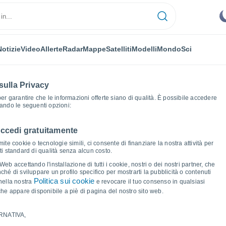
Notizie
Video
Allerte
Radar
Mappe
Satelliti
Modelli
Mondo
Sci
sulla Privacy
 per garantire che le informazioni offerte siano di qualità. È possibile accedere
zando le seguenti opzioni:
accedi gratuitamente
fici del tempo
ite cookie o tecnologie simili, ci consente di finanziare la nostra attività per
ati standard di qualità senza alcun costo.
-Martan
b accettando l'installazione di tutti i cookie, nostri o dei nostri partner, che
hé di sviluppare un profilo specifico per mostrarti la pubblicità o contenuti
Politica sui cookie
nella nostra
e revocare il tuo consenso in qualsiasi
he appare disponibile a piè di pagina del nostro sito web.
RNATIVA,
ma e punto di rugiada per i prossimi 14 giorni