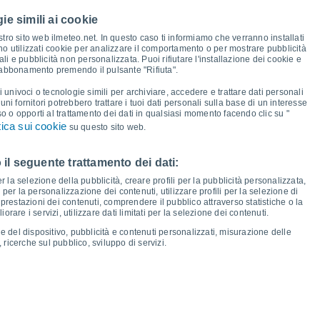
33°
ie simili ai cookie
31°
30°
28°
27°
27°
tro sito web ilmeteo.net. In questo caso ti informiamo che verranno installati
26°
26°
no utilizzati cookie per analizzare il comportamento o per mostrare pubblicità
i e pubblicità non personalizzata. Puoi rifiutare l'installazione dei cookie e
 abbonamento premendo il pulsante "Rifiuta".
18°
18°
17°
16°
16°
i univoci o tecnologie simili per archiviare, accedere e trattare dati personali
16°
16°
14°
lcuni fornitori potrebbero trattare i tuoi dati personali sulla base di un interesse
so o opporti al trattamento dei dati in qualsiasi momento facendo clic su "
tica sui cookie
su questo sito web.
 il seguente trattamento dei dati:
io
13
Ven
14
Sab
15
Dom
16
Lun
17
Mar
18
Mer
19
Gio
20
er la selezione della pubblicità, creare profili per la pubblicità personalizzata,
emperatura minima
Punto di rugiada
i per la personalizzazione dei contenuti, utilizzare profili per la selezione di
prestazioni dei contenuti, comprendere il pubblico attraverso statistiche o la
rare i servizi, utilizzare dati limitati per la selezione dei contenuti.
e del dispositivo, pubblicità e contenuti personalizzati, misurazione delle
 ricerche sul pubblico, sviluppo di servizi.
osità per i prossimi 14 giorni
100
1018
75