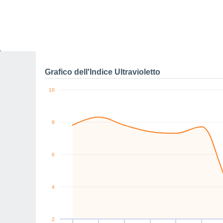
0
E
E
SW
SW
SW
SE
km/h
Ven
7
Sab
8
Dom
9
Lun
10
Mar
11
Mer
12
G
Raffiche massime di ve
Grafico dell'Indice Ultravioletto
10
8
6
4
2