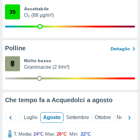
ioni
" o
Accettabile
tra
35
O₃ (88 µg/m³)
sui cookie
o sito
nostri
Polline
Dettaglio
mo il
te
Molto basso
ento dei
Graminacee (2 #/m³)
re
ioni su
vo e/o
i,
Che tempo fa a Acquedolci a
agosto
 dati
er la
 della
Giugno
Luglio
Agosto
Settembre
Ottobre
Novembre
à, creare
r la
à
T. Media:
24°C
Max:
26°C
Min:
22°C
izzata,