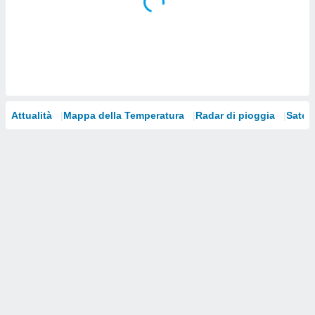
i nostri
artner
Attualità
Mappa della Temperatura
Radar di pioggia
Satelli