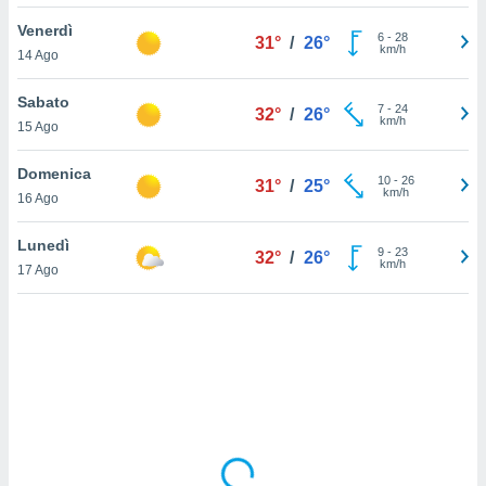
Venerdì
sui cookie
6
-
28
31°
/
26°
km/h
14 Ago
e il tuo
 in
Sabato
7
-
24
32°
/
26°
o
km/h
15 Ago
 il
Domenica
azioni
10
-
26
31°
/
25°
km/h
16 Ago
kie
re
le a piè
Lunedì
9
-
23
32°
/
26°
 del
km/h
17 Ago
to web.
ATIVA,
e
gie
i cookie
ccetti
zione dei