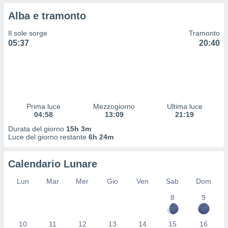
 profili
Alba e tramonto
lezione
cità
Il sole sorge
Tramonto
izzata,
05:37
20:40
fili per
izzazione
nuti,
 profili
lezione
uti
Prima luce
Mezzogiorno
Ultima luce
zzati,
04:58
13:09
21:19
 le
Durata del giorno
15h 3m
ni degli
Luce del giorno restante
6h 24m
 misurare
zioni dei
,
Calendario Lunare
ere il
Lun
Mar
Mer
Gio
Ven
Sab
Dom
so
8
9
he o la
ione di
enienti
10
11
12
13
14
15
16
diverse,