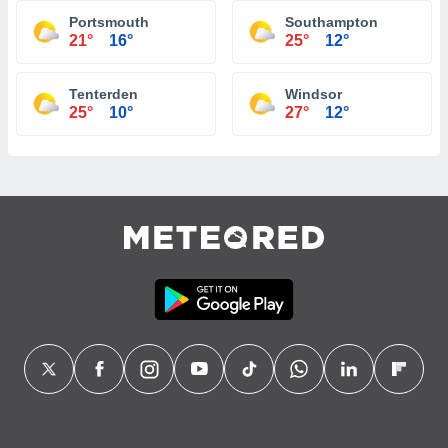
Portsmouth
Southampton
21°
16°
25°
12°
Tenterden
Windsor
25°
10°
27°
12°