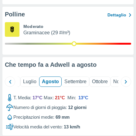
ioni
" o
tra
Polline
Dettaglio
sui cookie
o sito
Moderato
Graminacee (29 #/m³)
nostri
mo il
te
ento dei
Che tempo fa a Adwell a
agosto
re
ioni su
Giugno
Luglio
Agosto
Settembre
Ottobre
Novembre
vo e/o
i,
T. Media:
17°C
Max:
21°C
Min:
13°C
 dati
er la
Numero di giorni di pioggia:
12
giorni
 della
à, creare
Precipitazioni medie:
69 mm
r la
Velocità media del vento:
13 km/h
à
izzata,