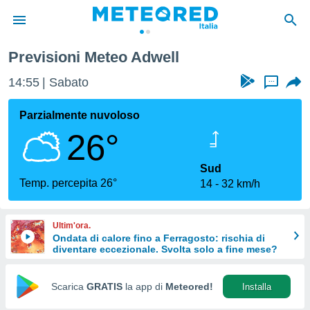
Previsioni Meteo Adwell
tiva
rivacy
14:55
Sabato
...
ti di
net
Parzialmente nuvoloso
net)
26°
i
 da
nisti per
Sud
 che le
Temp. percepita 26°
14
32 km/h
ioni
iano di
È
Ultim'ora.
Ondata di calore fino a Ferragosto: rischia di
 a
diventare eccezionale. Svolta solo a fine mese?
ito Web
do le
opzioni:
Scarica
GRATIS
la app di
Meteored!
Installa
 i