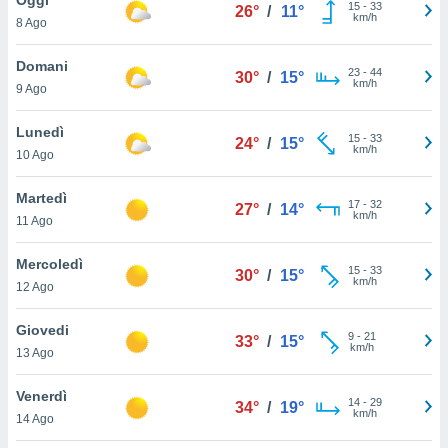
a", è
15
-
33
26°
/
11°
km/h
8 Ago
al sito
ettando
Domani
23
-
44
30°
/
15°
zione di
km/h
9 Ago
okie,
dei nostri
Lunedì
15
-
33
che ci
24°
/
15°
km/h
10 Ago
no di
 e
e il
Martedì
17
-
32
27°
/
14°
amento
km/h
11 Ago
 Web,
i
Mercoledì
15
-
33
re un
30°
/
15°
km/h
12 Ago
pecifico
arti la
Giovedi
à o
9
-
21
33°
/
15°
km/h
i
13 Ago
zzati
 di esso.
Venerdì
14
-
29
sultare
34°
/
19°
km/h
14 Ago
oni nella