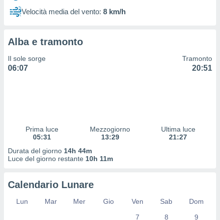
 profili
Velocità media del vento:
8 km/h
lezione
cità
izzata,
Alba e tramonto
fili per
Il sole sorge
Tramonto
izzazione
06:07
20:51
nuti,
 profili
lezione
uti
zzati,
 le
ni degli
Prima luce
Mezzogiorno
Ultima luce
 misurare
05:31
13:29
21:27
zioni dei
Durata del giorno
14h 44m
,
Luce del giorno restante
10h 11m
ere il
so
Calendario Lunare
he o la
ione di
Lun
Mar
Mer
Gio
Ven
Sab
Dom
enienti
7
8
9
diverse,