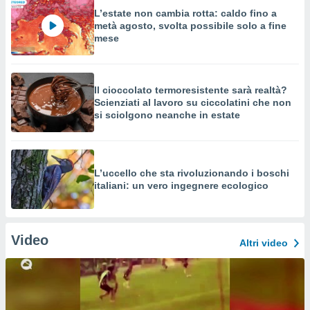
L’estate non cambia rotta: caldo fino a
metà agosto, svolta possibile solo a fine
mese
Il cioccolato termoresistente sarà realtà?
Scienziati al lavoro su ciccolatini che non
si sciolgono neanche in estate
L’uccello che sta rivoluzionando i boschi
italiani: un vero ingegnere ecologico
Video
Altri video