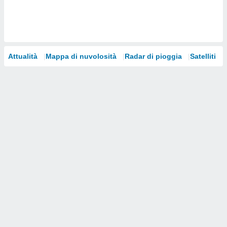
i nostri
artner
Attualità
Mappa di nuvolosità
Radar di pioggia
Satelliti