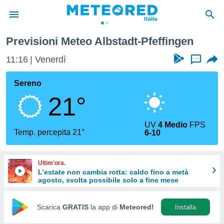
Previsioni Meteo Albstadt-Pfeffingen
tiva
rivacy
11:16
Venerdì
...
ti di
net
Sereno
net)
21°
i
 da
nisti per
UV
4 Medio
FPS
 che le
Temp. percepita 21°
6-10
ioni
iano di
È
Ultim'ora.
L’estate non cambia rotta: caldo fino a metà
 a
agosto, svolta possibile solo a fine mese
ito Web
do le
opzioni:
Scarica
GRATIS
la app di
Meteored!
Installa
 i