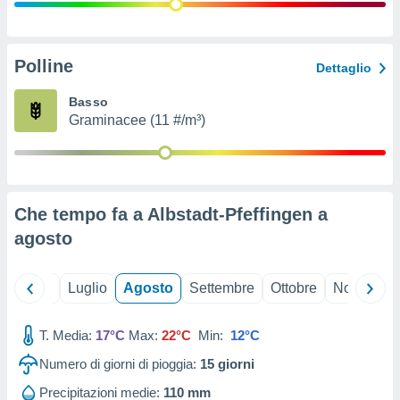
ioni
" o
tra
sui cookie
o sito
Polline
Dettaglio
Basso
nostri
Graminacee (11 #/m³)
mo il
te
ento dei
Che tempo fa a Albstadt-Pfeffingen a
re
agosto
ioni su
vo e/o
i,
Giugno
Luglio
Agosto
Settembre
Ottobre
Novembre
 dati
er la
 della
T. Media:
17°C
Max:
22°C
Min:
12°C
à, creare
r la
Numero di giorni di pioggia:
15
giorni
à
izzata,
Precipitazioni medie:
110 mm