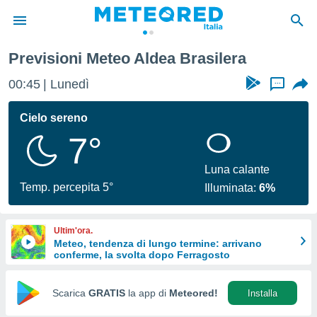
Previsioni Meteo Aldea Brasilera
tiva
rivacy
00:45
Lunedì
...
ti di
net
Cielo sereno
net)
7°
i
 da
nisti per
Luna calante
 che le
Temp. percepita 5°
Illuminata:
6%
ioni
iano di
È
Ultim'ora.
Meteo, tendenza di lungo termine: arrivano
 a
conferme, la svolta dopo Ferragosto
ito Web
do le
opzioni:
Scarica
GRATIS
la app di
Meteored!
Installa
 i