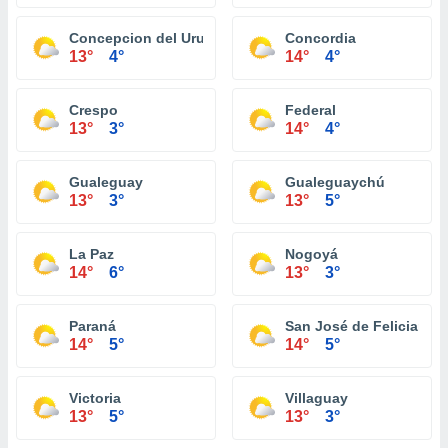
Concepcion del Uruguay
Concordia
13°
4°
14°
4°
Crespo
Federal
13°
3°
14°
4°
Gualeguay
Gualeguaychú
13°
3°
13°
5°
La Paz
Nogoyá
14°
6°
13°
3°
Paraná
San José de Feliciano
14°
5°
14°
5°
Victoria
Villaguay
13°
5°
13°
3°