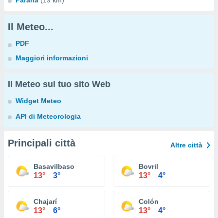
Paraná
(19 km)
Il Meteo...
PDF
Maggiori informazioni
Il Meteo sul tuo sito Web
Widget Meteo
API di Meteorologia
Principali città
Altre città
Basavilbaso
Bovril
13°
3°
13°
4°
Chajarí
Colón
13°
6°
13°
4°