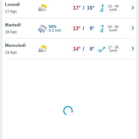
Lunedì
23
-
49
17°
/
10°
km/h
sui cookie
17 Ago
e il tuo
 in
Martedì
50%
24
-
45
13°
/
9°
0.2 mm
km/h
18 Ago
o
 il
Mercoledì
17
-
35
14°
/
8°
km/h
azioni
19 Ago
kie
re
le a piè
 del
to web.
ATIVA,
e
gie
i cookie
ccetti
zione dei