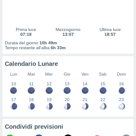
 profili
lezione
cità
izzata,
fili per
Prima luce
Mezzogiorno
Ultima luce
07:18
13:07
18:57
izzazione
Durata del giorno
10h 49m
nuti,
Tempo restante all'alba
6h 33m
 profili
lezione
uti
Calendario Lunare
zzati,
 le
Lun
Mar
Mer
Gio
Ven
Sab
Dom
ni degli
 misurare
10
11
12
13
14
15
16
zioni dei
,
17
18
19
20
21
22
23
ere il
so
he o la
ione di
Condividi previsioni
enienti
diverse,