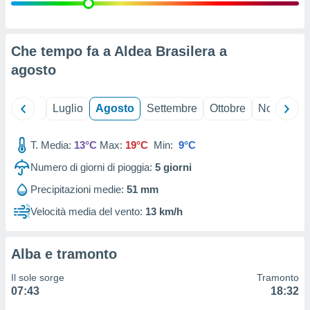
ioni
" o
tra
sui cookie
o sito
Che tempo fa a Aldea Brasilera a
agosto
nostri
Giugno
Luglio
Agosto
Settembre
Ottobre
Novembre
mo il
te
ento dei
T. Media:
13°C
Max:
19°C
Min:
9°C
Numero di giorni di pioggia:
5
giorni
re
ioni su
Precipitazioni medie:
51 mm
vo e/o
Velocità media del vento:
13 km/h
i,
 dati
er la
 della
Alba e tramonto
à, creare
r la
Il sole sorge
Tramonto
à
07:43
18:32
izzata,