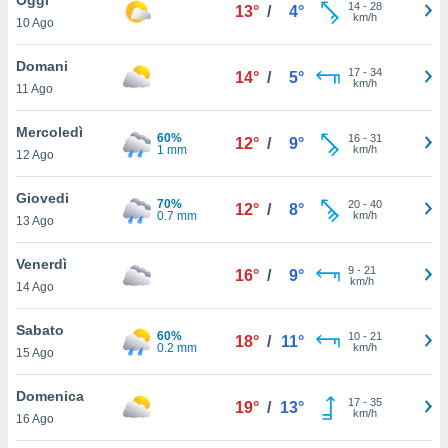
a", è
14
-
28
13°
/
4°
km/h
10 Ago
al sito
ettando
Domani
17
-
34
14°
/
5°
zione di
km/h
11 Ago
okie,
dei nostri
Mercoledì
60%
16
-
31
che ci
12°
/
9°
1 mm
km/h
12 Ago
no di
 e
e il
Giovedi
70%
20
-
40
12°
/
8°
amento
0.7 mm
km/h
13 Ago
 Web,
i
Venerdì
9
-
21
re un
16°
/
9°
km/h
14 Ago
pecifico
arti la
Sabato
à o
60%
10
-
21
18°
/
11°
0.2 mm
km/h
i
15 Ago
zzati
 di esso.
Domenica
17
-
35
sultare
19°
/
13°
km/h
16 Ago
oni nella