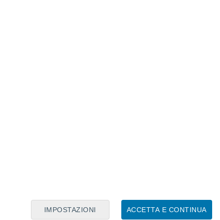
Calendario Lunare
Lun
Mar
Mer
Gio
Ven
Sab
Dom
8
9
10
11
12
13
14
15
16
IMPOSTAZIONI
ACCETTA E CONTINUA