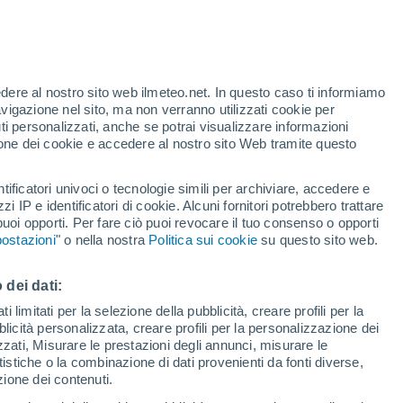
te
edere al nostro sito web ilmeteo.net. In questo caso ti informiamo
22%
avigazione nel sito, ma non verranno utilizzati cookie per
i personalizzati, anche se potrai visualizzare informazioni
azione dei cookie e accedere al nostro sito Web tramite questo
tificatori univoci o tecnologie simili per archiviare, accedere e
.
zzi IP e identificatori di cookie. Alcuni fornitori potrebbero trattare
 puoi opporti. Per fare ciò puoi revocare il tuo consenso o opporti
di pioggia
Satelliti
Modelli
ostazioni
" o nella nostra
Politica sui cookie
su questo sito web.
 dei dati:
Martedì
Mercoledì
Giovedi
Venerdì
 limitati per la selezione della pubblicità, creare profili per la
bblicità personalizzata, creare profili per la personalizzazione dei
11 Ago
12 Ago
13 Ago
14 Ago
izzati, Misurare le prestazioni degli annunci, misurare le
istiche o la combinazione di dati provenienti da fonti diverse,
ezione dei contenuti.
90%
90%