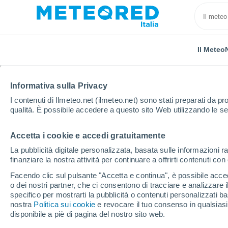
Il Meteo
Informativa sulla Privacy
I contenuti di Ilmeteo.net (ilmeteo.net) sono stati preparati da pro
qualità. È possibile accedere a questo sito Web utilizzando le se
Accetta i cookie e accedi gratuitamente
Home
Argentina
Provincia di Entre Ríos
Aldea 
La pubblicità digitale personalizzata, basata sulle informazioni ra
finanziare la nostra attività per continuare a offrirti contenuti co
Previsioni Meteo Aldea
Facendo clic sul pulsante "Accetta e continua", è possibile accede
o dei nostri partner, che ci consentono di tracciare e analizzare
02:54
Sabato
specifico per mostrarti la pubblicità o contenuti personalizzati b
nostra
Politica sui cookie
e revocare il tuo consenso in qualsia
disponibile a piè di pagina del nostro sito web.
Nubi sparse