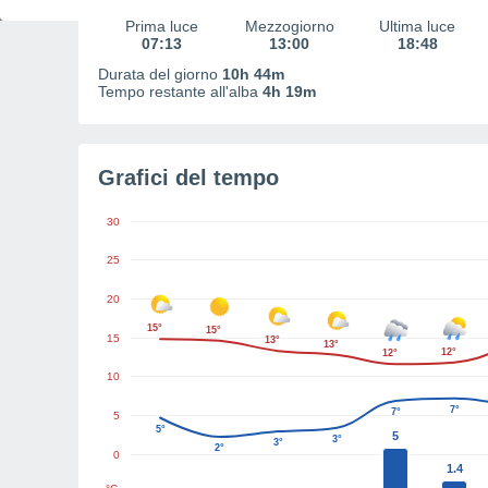
Prima luce
Mezzogiorno
Ultima luce
07:13
13:00
18:48
Durata del giorno
10h 44m
Tempo restante all'alba
4h 19m
Grafici del tempo
30
25
20
15°
15°
15
13°
13°
12°
12°
10
7°
7°
5
5°
5
3°
3°
2°
0
1.4