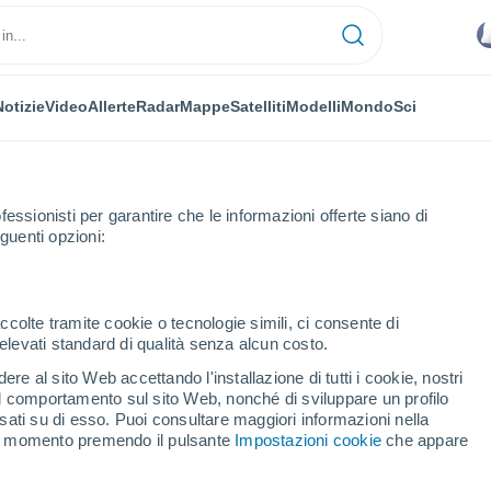
Notizie
Video
Allerte
Radar
Mappe
Satelliti
Modelli
Mondo
Sci
fessionisti per garantire che le informazioni offerte siano di
guenti opzioni:
Santa Celia
ccolte tramite cookie o tecnologie simili, ci consente di
n elevati standard di qualità senza alcun costo.
 Santa Celia
re al sito Web accettando l'installazione di tutti i cookie, nostri
 il comportamento sul sito Web, nonché di sviluppare un profilo
...
asati su di esso. Puoi consultare maggiori informazioni nella
si momento premendo il pulsante
Impostazioni cookie
che appare
Per ora
Cielo nuvoloso nelle prossime
ore