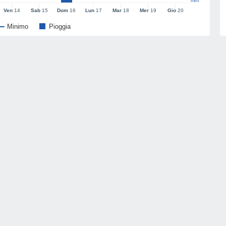
mm
Ven
14
Sab
15
Dom
16
Lun
17
Mar
18
Mer
19
Gio
20
Minimo
Pioggia