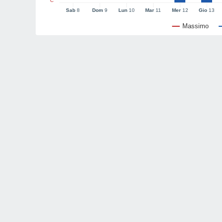
°C
Sab
8
Dom
9
Lun
10
Mar
11
Mer
12
Gio
13
Massimo