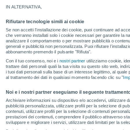
6°
IN ALTERNATIVA,
Rifiutare tecnologie simili ai cookie
Luna calan
Se non accetti l'installazione dei cookie, puoi continuare ad acc
Illuminata:
Temp. percepita 4°
che verranno installati solo i cookie necessari per garantire la n
analizzare il comportamento o per mostrare pubblicità o contenut
generali e pubblicità non personalizzata. Puoi rifiutare l'install
abbonamento premendo il pulsante "Rifiuta".
Ultim'ora.
Luca Lombroso non vede la fine del caldo:
Con il tuo consenso, noi e i
nostri partner
utilizziamo cookie, iden
"Ferragosto 2026 potrebbe entrare nella storia
trattare dati personali quali la tua visita su questo sito web, indiri
Ecco perché."
i tuoi dati personali sulla base di un interesse legittimo, al quale
Il Meteo 1 - 7
Attualità
Mappa di nuvolosità
Radar 
al trattamento dei dati in qualsiasi momento facendo clic su "
Imp
Noi e i nostri partner eseguiamo il seguente trattamento
Domani
Lunedì
Oggi
Archiviare informazioni su dispositivo e/o accedervi, utilizzare dati
pubblicità personalizzata, utilizzare profili per la selezione di pu
9 Ago
10 Ago
8 Ago
contenuti, utilizzare profili per la selezione di contenuti personal
prestazioni dei contenuti, comprendere il pubblico attraverso stat
sviluppare e migliorare i servizi, utilizzare dati limitati per la sel