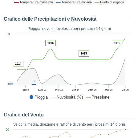
Temperatura massima
Temperatura minima
Punto di rugiada
ie e
edi
tamente
Grafico delle Precipitazioni e Nuvolosità
blicità
Pioggia, neve e nuvolosità per i prossimi 14 giorni
tale
1
5
lizzata,
ACCETTA
 sulle
1016
1016
E
azioni
CONTINUA
 tramite
1015
5
ie o
1014
e simili,
IMPOSTAZIONI
ente di
iare la
0.1
tività per
mm
uare a
Sab
8
Lun
10
Mer
12
Ven
14
Dom
16
Mar
18
Gio
20
contenuti
Pioggia
Nuvolosità (%)
Pressione
levati
ard di
à senza
Grafico del Vento
costo.
Velocità media, direzione e raffiche di vento per i prossimi 14 giorni
clic sul
50
 "Accetta