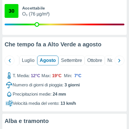
ioni
" o
Accettabile
tra
30
O₃ (76 µg/m³)
sui cookie
o sito
nostri
Che tempo fa a Alto Verde a
agosto
mo il
te
ento dei
Giugno
Luglio
Agosto
Settembre
Ottobre
Novembre
re
T. Media:
12°C
Max:
19°C
Min:
7°C
ioni su
vo e/o
Numero di giorni di pioggia:
3
giorni
i,
 dati
Precipitazioni medie:
24 mm
er la
Velocità media del vento:
13 km/h
 della
à, creare
r la
Alba e tramonto
à
izzata,