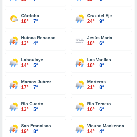
Córdoba
Cruz del Eje
18°
7°
24°
9°
Huinca Renanco
Jesús María
13°
4°
18°
6°
Laboulaye
Las Varillas
14°
5°
18°
8°
Marcos Juárez
Morteros
17°
7°
21°
8°
Río Cuarto
Río Tercero
13°
5°
16°
6°
San Francisco
Vicuna Mackenna
19°
8°
14°
4°