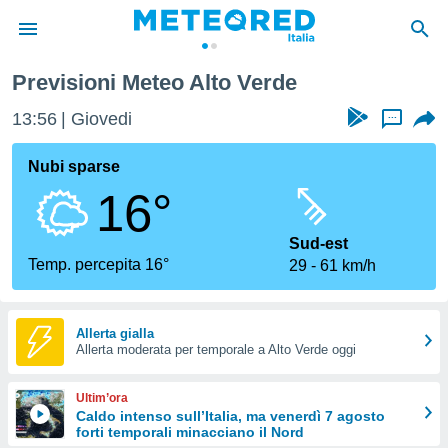
Previsioni Meteo Alto Verde
tiva
rivacy
13:56
Giovedi
...
ti di
net
Nubi sparse
net)
16°
i
 da
nisti per
Sud-est
 che le
Temp. percepita 16°
29
61 km/h
ioni
iano di
È
Allerta gialla
 a
Allerta moderata per temporale a Alto Verde oggi
ito Web
do le
Ultim’ora
opzioni:
Caldo intenso sull’Italia, ma venerdì 7 agosto
forti temporali minacciano il Nord
 i