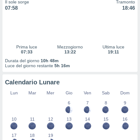
Il sole sorge
Tramonto
 profili
07:58
18:46
lezione
cità
izzata,
fili per
izzazione
nuti,
Prima luce
Mezzogiorno
Ultima luce
 profili
07:33
13:22
19:11
lezione
Durata del giorno
10h 48m
uti
Luce del giorno restante
5h 16m
zzati,
 le
ni degli
Calendario Lunare
 misurare
zioni dei
Lun
Mar
Mer
Gio
Ven
Sab
Dom
,
6
7
8
9
ere il
so
10
11
12
13
14
15
16
he o la
ione di
enienti
17
18
19
diverse,