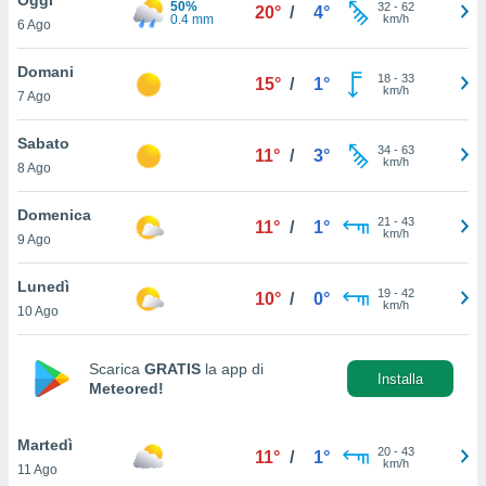
50%
a", è
32
-
62
20°
/
4°
0.4 mm
km/h
6 Ago
al sito
ettando
Domani
18
-
33
15°
/
1°
zione di
km/h
7 Ago
okie,
dei nostri
Sabato
34
-
63
che ci
11°
/
3°
km/h
8 Ago
no di
 e
e il
Domenica
21
-
43
11°
/
1°
amento
km/h
9 Ago
 Web,
i
Lunedì
19
-
42
re un
10°
/
0°
km/h
10 Ago
pecifico
arti la
à o
Scarica
GRATIS
la app di
i
Installa
Meteored!
zzati
 di esso.
sultare
Martedì
20
-
43
11°
/
1°
km/h
11 Ago
oni nella