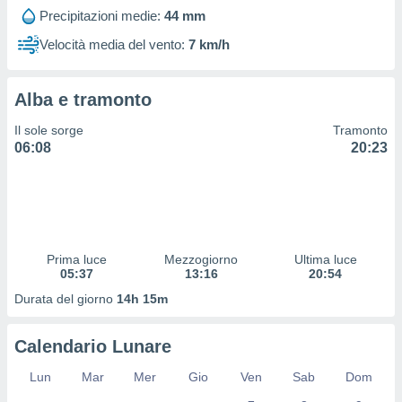
 profili
Precipitazioni medie:
44 mm
lezione
cità
Velocità media del vento:
7 km/h
izzata,
fili per
Alba e tramonto
izzazione
nuti,
Il sole sorge
Tramonto
 profili
06:08
20:23
lezione
uti
zzati,
 le
ni degli
 misurare
Prima luce
Mezzogiorno
Ultima luce
zioni dei
05:37
13:16
20:54
,
ere il
Durata del giorno
14h 15m
so
Calendario Lunare
he o la
ione di
Lun
Mar
Mer
Gio
Ven
Sab
Dom
enienti
diverse,