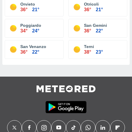
Orvieto
Otricoli
36°
21°
36°
21°
Poggiardo
San Gemini
34°
24°
36°
22°
San Venanzo
Terni
36°
22°
38°
23°