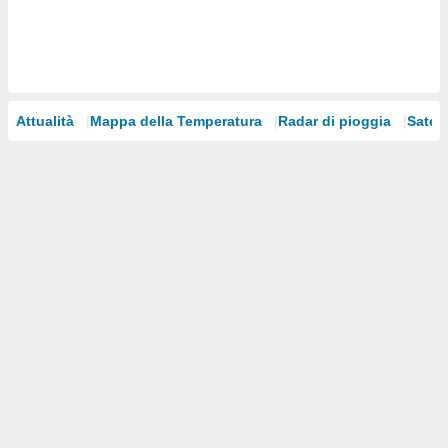
i nostri
artner
Attualità
Mappa della Temperatura
Radar di pioggia
Satelli