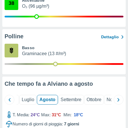
Accettabile
38
ioni
" o
O₃ (96 µg/m³)
tra
sui cookie
o sito
Polline
nostri
Dettaglio
mo il
Basso
te
Graminacee (13 #/m³)
ento dei
re
ioni su
vo e/o
Che tempo fa a Alviano a
agosto
i,
 dati
er la
Giugno
Luglio
Agosto
Settembre
Ottobre
Novembre
 della
à, creare
r la
T. Media:
24°C
Max:
31°C
Min:
18°C
à
Numero di giorni di pioggia:
7
giorni
izzata,