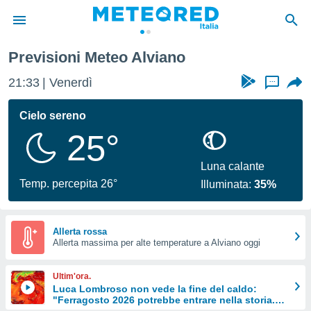
Previsioni Meteo Alviano
tiva
rivacy
21:33
Venerdì
...
ti di
net
Cielo sereno
net)
25°
i
 da
nisti per
Luna calante
 che le
Temp. percepita 26°
Illuminata:
35%
ioni
iano di
È
Allerta rossa
 a
Allerta massima per alte temperature a Alviano oggi
ito Web
do le
Ultim'ora.
opzioni:
Luca Lombroso non vede la fine del caldo:
"Ferragosto 2026 potrebbe entrare nella storia.
 i