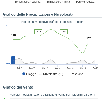
Temperatura massima
Temperatura minima
Punto di rugiada
ie e
edi
tamente
Grafico delle Precipitazioni e Nuvolosità
blicità
Pioggia, neve e nuvolosità per i prossimi 14 giorni
tale
1
5
lizzata,
ACCETTA
1015
1015
 sulle
E
1014
azioni
1013
CONTINUA
 tramite
5
ie o
e simili,
IMPOSTAZIONI
ente di
1.1
iare la
tività per
mm
uare a
Sab
8
Lun
10
Mer
12
Ven
14
Dom
16
Mar
18
Gio
20
contenuti
Pioggia
Nuvolosità (%)
Pressione
levati
ard di
à senza
Grafico del Vento
costo.
Velocità media, direzione e raffiche di vento per i prossimi 14 giorni
clic sul
40
 "Accetta