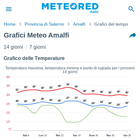
Home
Provincia di Salerno
Amalfi
Grafici del tempo
mativa
Grafici Meteo Amalfi
Privacy
nuti di
14 giorni
7 giorni
eo.net
eo.net)
Grafico delle Temperature
stati
ati da
Temperatura massima, temperatura minima e punto di rugiada per i prossimi
14 giorni
nisti per
40
e che le
azioni
34°
35
33°
33°
33°
33°
32°
32°
31°
siano di
30°
30°
30°
30°
29°
30°
30
tà. È
27°
27°
26°
25°
25°
25°
25°
25°
25°
24°
ibile
24°
24°
24°
25
23°
ere a
20
sito Web
ando le
15
 opzioni:
°C
Sab
8
Lun
10
Mer
12
Ven
14
Dom
16
Mar
18
Gio
20
tta i