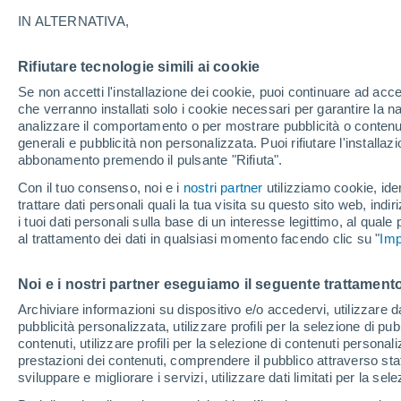
24°
IN ALTERNATIVA,
Rifiutare tecnologie simili ai cookie
Sud-oves
Se non accetti l'installazione dei cookie, puoi continuare ad acc
Temp. percepita 25°
7
-
19 km/
che verranno installati solo i cookie necessari per garantire la n
analizzare il comportamento o per mostrare pubblicità o contenut
generali e pubblicità non personalizzata. Puoi rifiutare l'install
abbonamento premendo il pulsante "Rifiuta".
Ultim'ora.
Meteo, tendenza di lungo termine: arrivano
Con il tuo consenso, noi e i
nostri partner
utilizziamo cookie, iden
conferme, la svolta dopo Ferragosto
trattare dati personali quali la tua visita su questo sito web, indiri
i tuoi dati personali sulla base di un interesse legittimo, al quale
Il Meteo 1 - 7
Radar di pioggia
Attualità
Mappa di 
al trattamento dei dati in qualsiasi momento facendo clic su "
Imp
Noi e i nostri partner eseguiamo il seguente trattamento
Domani
Martedì
M
Oggi
Archiviare informazioni su dispositivo e/o accedervi, utilizzare dati
pubblicità personalizzata, utilizzare profili per la selezione di pu
10 Ago
11 Ago
9 Ago
contenuti, utilizzare profili per la selezione di contenuti personal
prestazioni dei contenuti, comprendere il pubblico attraverso stat
sviluppare e migliorare i servizi, utilizzare dati limitati per la sel
90%
70%
90%