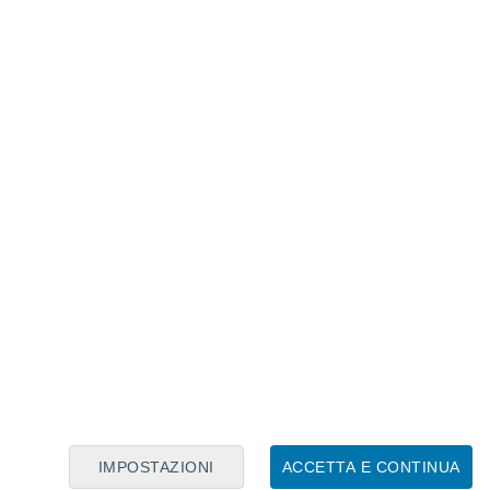
Calendario Lunare
Lun
Mar
Mer
Gio
Ven
Sab
Dom
9
10
11
12
13
14
15
16
17
18
19
20
21
22
IMPOSTAZIONI
ACCETTA E CONTINUA