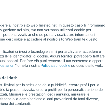
Uragano
Dolphin A 3.045 km di distanza
t
edere al nostro sito web ilmeteo.net. In questo caso ti informiamo
h
avigazione nel sito, ma non verranno utilizzati cookie per
i personalizzati, anche se potrai visualizzare informazioni
azione dei cookie e accedere al nostro sito Web tramite questo
tificatori univoci o tecnologie simili per archiviare, accedere e
zzi IP e identificatori di cookie. Alcuni fornitori potrebbero trattare
 puoi opporti. Per fare ciò puoi revocare il tuo consenso o opporti
pioggia
Satelliti
Modelli
ostazioni
" o nella nostra
Politica sui cookie
su questo sito web.
 dei dati:
ercoledì
Giovedi
Venerdì
Sabato
 limitati per la selezione della pubblicità, creare profili per la
bblicità personalizzata, creare profili per la personalizzazione dei
12 Ago
13 Ago
14 Ago
15 Ago
izzati, Misurare le prestazioni degli annunci, misurare le
istiche o la combinazione di dati provenienti da fonti diverse,
ezione dei contenuti.
70%
60%