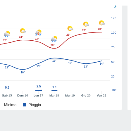
125
28°
28°
100
25°
24°
23°
23°
20°
75
16°
50
15°
14°
13°
13°
13°
10°
25
2.5
1.1
0.3
mm
Sab
15
Dom
16
Lun
17
Mar
18
Mer
19
Gio
20
Ven
21
Minimo
Pioggia