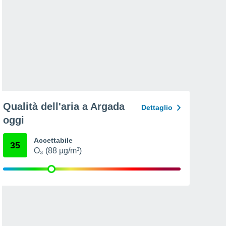
Qualità dell'aria a Argada
Dettaglio
oggi
Accettabile
35
O₃ (88 µg/m³)