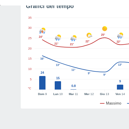
Grafici del tempo
35
30
25°
24°
25
22°
22°
21°
21°
20
15
16°
13°
13°
10
11°
24
9°
9°
15
5
9
0.8
°C
Dom
9
Lun
10
Mar
11
Mer
12
Gio
13
Ven
14
Massimo