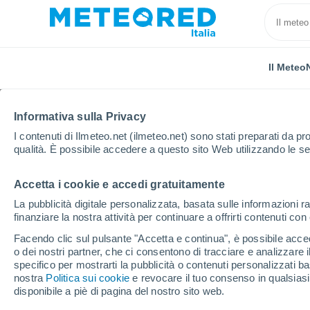
Il Meteo
Informativa sulla Privacy
I contenuti di Ilmeteo.net (ilmeteo.net) sono stati preparati da pro
qualità. È possibile accedere a questo sito Web utilizzando le se
Accetta i cookie e accedi gratuitamente
Home
Russia
Buriazia
Argada
La pubblicità digitale personalizzata, basata sulle informazioni ra
finanziare la nostra attività per continuare a offrirti contenuti co
Previsioni Meteo Arga
Facendo clic sul pulsante "Accetta e continua", è possibile accede
o dei nostri partner, che ci consentono di tracciare e analizzare
16:55
Domenica
specifico per mostrarti la pubblicità o contenuti personalizzati b
nostra
Politica sui cookie
e revocare il tuo consenso in qualsia
disponibile a piè di pagina del nostro sito web.
Nubi sparse