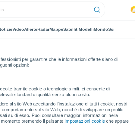
Notizie
Video
Allerte
Radar
Mappe
Satelliti
Modelli
Mondo
Sci
fessionisti per garantire che le informazioni offerte siano di
guenti opzioni:
ccolte tramite cookie o tecnologie simili, ci consente di
n elevati standard di qualità senza alcun costo.
da
re al sito Web accettando l'installazione di tutti i cookie, nostri
 il comportamento sul sito Web, nonché di sviluppare un profilo
...
asati su di esso. Puoi consultare maggiori informazioni nella
si momento premendo il pulsante
Impostazioni cookie
che appare
Per ora
Piogge moderate nelle prossime
ore