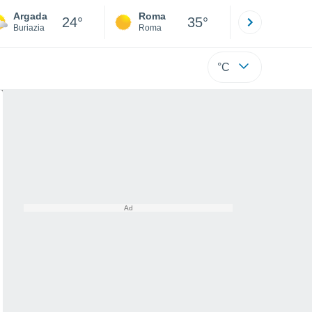
Argada
Roma
Milano
24°
35°
Buriazia
Roma
Milano
°C