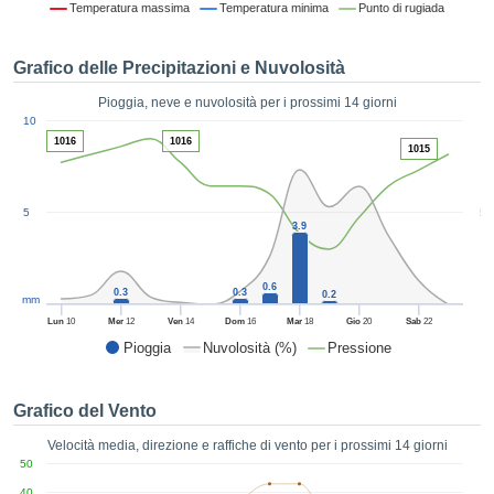
Temperatura massima
Temperatura minima
Punto di rugiada
ie e
edi
tamente
Grafico delle Precipitazioni e Nuvolosità
blicità
Pioggia, neve e nuvolosità per i prossimi 14 giorni
tale
1
10
lizzata,
ACCETTA
1016
1016
1015
 sulle
E
azioni
CONTINUA
 tramite
5
5
ie o
3.9
e simili,
IMPOSTAZIONI
ente di
iare la
0.6
0.3
0.3
0.2
tività per
mm
uare a
Lun
10
Mer
12
Ven
14
Dom
16
Mar
18
Gio
20
Sab
22
contenuti
Pioggia
Nuvolosità (%)
Pressione
levati
ard di
à senza
Grafico del Vento
costo.
Velocità media, direzione e raffiche di vento per i prossimi 14 giorni
clic sul
50
 "Accetta
40