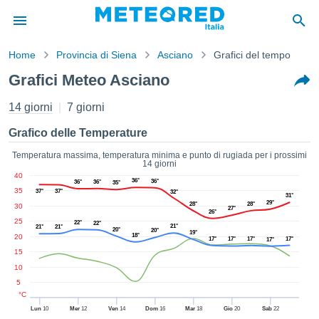
Home
Provincia di Siena
Asciano
Grafici del tempo
mativa
Grafici Meteo Asciano
Privacy
nuti di
14 giorni
7 giorni
eo.net
eo.net)
Grafico delle Temperature
stati
ati da
Temperatura massima, temperatura minima e punto di rugiada per i prossimi
14 giorni
nisti per
40
e che le
36°
36°
36°
36°
35°
35
37°
37°
32°
azioni
31°
29°
28°
28°
30
siano di
27°
26°
tà. È
25
22°
22°
21°
21°
21°
20°
20°
19°
ibile
18°
20
17°
17°
17°
17°
17°
ere a
15
sito Web
10
ando le
5
 opzioni:
°C
Lun
10
Mer
12
Ven
14
Dom
16
Mar
18
Gio
20
Sab
22
tta i