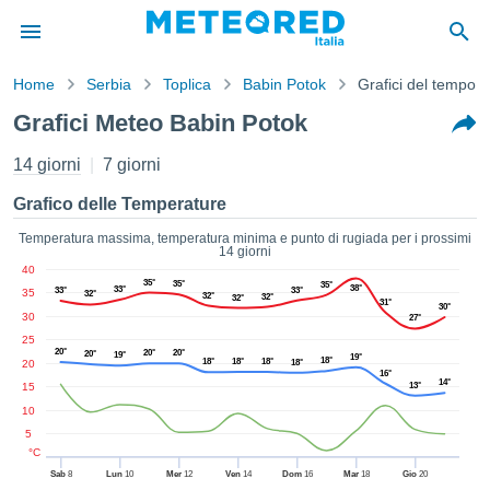
Home
Serbia
Toplica
Babin Potok
Grafici del tempo
mativa
Grafici Meteo Babin Potok
Privacy
nuti di
14 giorni
7 giorni
eo.net
eo.net)
Grafico delle Temperature
stati
ati da
Temperatura massima, temperatura minima e punto di rugiada per i prossimi
14 giorni
nisti per
40
e che le
35°
35°
35°
38°
33°
33°
33°
35
32°
azioni
32°
32°
32°
31°
30°
30
siano di
27°
tà. È
25
20°
20°
20°
20°
19°
19°
ibile
18°
18°
18°
18°
20
18°
16°
ere a
14°
15
13°
sito Web
10
ando le
5
 opzioni:
°C
Sab
8
Lun
10
Mer
12
Ven
14
Dom
16
Mar
18
Gio
20
tta i