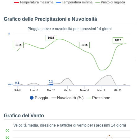
Temperatura massima
Temperatura minima
Punto di rugiada
ie e
edi
tamente
Grafico delle Precipitazioni e Nuvolosità
blicità
Pioggia, neve e nuvolosità per i prossimi 14 giorni
tale
1
5
lizzata,
1018
ACCETTA
1017
 sulle
E
1015
1015
azioni
CONTINUA
 tramite
5
ie o
e simili,
IMPOSTAZIONI
ente di
iare la
0.2
0.1
tività per
mm
uare a
Sab
8
Lun
10
Mer
12
Ven
14
Dom
16
Mar
18
Gio
20
contenuti
Pioggia
Nuvolosità (%)
Pressione
levati
ard di
à senza
Grafico del Vento
costo.
Velocità media, direzione e raffiche di vento per i prossimi 14 giorni
clic sul
60
 "Accetta
50