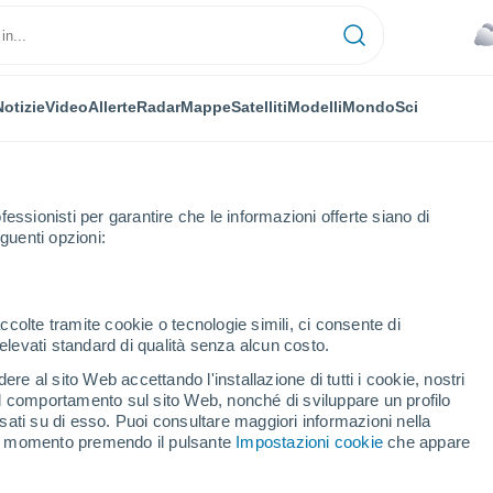
Notizie
Video
Allerte
Radar
Mappe
Satelliti
Modelli
Mondo
Sci
fessionisti per garantire che le informazioni offerte siano di
guenti opzioni:
ccolte tramite cookie o tecnologie simili, ci consente di
n elevati standard di qualità senza alcun costo.
foot
re al sito Web accettando l'installazione di tutti i cookie, nostri
 il comportamento sul sito Web, nonché di sviluppare un profilo
...
asati su di esso. Puoi consultare maggiori informazioni nella
si momento premendo il pulsante
Impostazioni cookie
che appare
Per ora
Piogge deboli nelle prossime ore