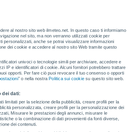
te
edere al nostro sito web ilmeteo.net. In questo caso ti informiamo
46%
avigazione nel sito, ma non verranno utilizzati cookie per
i personalizzati, anche se potrai visualizzare informazioni
azione dei cookie e accedere al nostro sito Web tramite questo
forti
tificatori univoci o tecnologie simili per archiviare, accedere e
zzi IP e identificatori di cookie. Alcuni fornitori potrebbero trattare
 puoi opporti. Per fare ciò puoi revocare il tuo consenso o opporti
pioggia
Satelliti
Modelli
ostazioni
" o nella nostra
Politica sui cookie
su questo sito web.
 dei dati:
omenica
Lunedì
Martedì
Mercoledì
 limitati per la selezione della pubblicità, creare profili per la
bblicità personalizzata, creare profili per la personalizzazione dei
9 Ago
10 Ago
11 Ago
12 Ago
izzati, Misurare le prestazioni degli annunci, misurare le
istiche o la combinazione di dati provenienti da fonti diverse,
ezione dei contenuti.