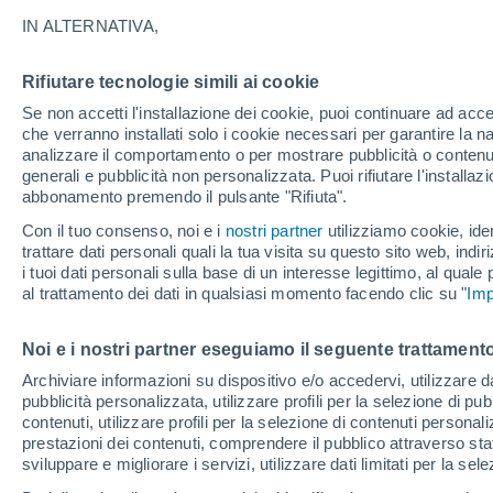
11°
IN ALTERNATIVA,
Rifiutare tecnologie simili ai cookie
Luna calan
Se non accetti l'installazione dei cookie, puoi continuare ad acc
Illuminata:
Temp. percepita 11°
che verranno installati solo i cookie necessari per garantire la n
analizzare il comportamento o per mostrare pubblicità o contenut
generali e pubblicità non personalizzata. Puoi rifiutare l'install
abbonamento premendo il pulsante "Rifiuta".
Ultim’ora
Caldo intenso sull’Italia, ma venerdì 7 agosto 
Con il tuo consenso, noi e i
nostri partner
utilizziamo cookie, iden
temporali minacciano il Nord
trattare dati personali quali la tua visita su questo sito web, indiri
i tuoi dati personali sulla base di un interesse legittimo, al quale
Il Meteo 1 - 7
Attualità
Mappa di pioggia
Radar di 
al trattamento dei dati in qualsiasi momento facendo clic su "
Imp
Noi e i nostri partner eseguiamo il seguente trattamento
Domani
Sabato
D
Oggi
Archiviare informazioni su dispositivo e/o accedervi, utilizzare dati
pubblicità personalizzata, utilizzare profili per la selezione di pu
7 Ago
8 Ago
6 Ago
contenuti, utilizzare profili per la selezione di contenuti personal
prestazioni dei contenuti, comprendere il pubblico attraverso stat
sviluppare e migliorare i servizi, utilizzare dati limitati per la sel
60%