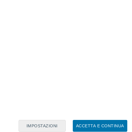
Calendario Lunare
Lun
Mar
Mer
Gio
Ven
Sab
Dom
6
7
8
9
10
11
12
13
14
15
16
17
18
19
IMPOSTAZIONI
ACCETTA E CONTINUA