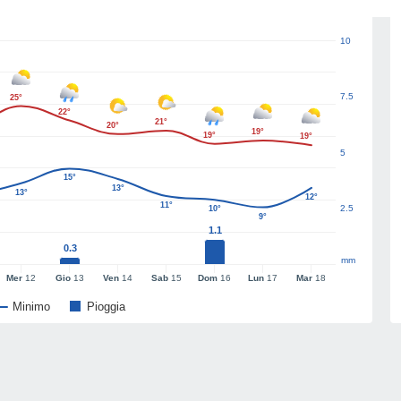
10
7.5
25°
22°
21°
20°
19°
19°
19°
5
15°
13°
13°
12°
11°
2.5
10°
9°
1.1
0.3
mm
Mer
12
Gio
13
Ven
14
Sab
15
Dom
16
Lun
17
Mar
18
Minimo
Pioggia