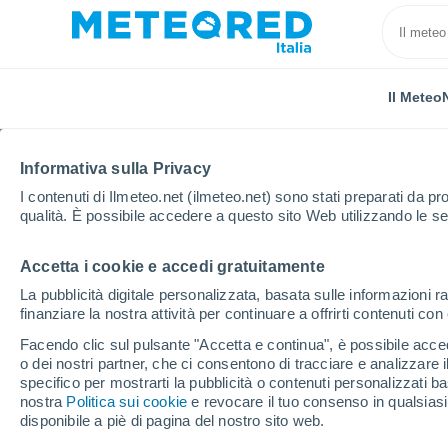
Il Meteo
Informativa sulla Privacy
I contenuti di Ilmeteo.net (ilmeteo.net) sono stati preparati da pro
qualità. È possibile accedere a questo sito Web utilizzando le se
Accetta i cookie e accedi gratuitamente
Home
Regno Unito
Scozia centrale
Bankfoot
La pubblicità digitale personalizzata, basata sulle informazioni ra
finanziare la nostra attività per continuare a offrirti contenuti co
Previsioni Meteo Bank
Facendo clic sul pulsante "Accetta e continua", è possibile accede
o dei nostri partner, che ci consentono di tracciare e analizzare
23:49
Giovedi
specifico per mostrarti la pubblicità o contenuti personalizzati b
nostra
Politica sui cookie
e revocare il tuo consenso in qualsia
disponibile a piè di pagina del nostro sito web.
Coperto