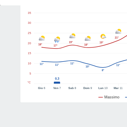
Grafici del tempo
35
30
25
21°
19°
19°
20
18°
18°
17°
15
10
11°
11°
11°
11°
10°
8°
5
0.3
°C
Gio
6
Ven
7
Sab
8
Dom
9
Lun
10
Mar
11
Massimo