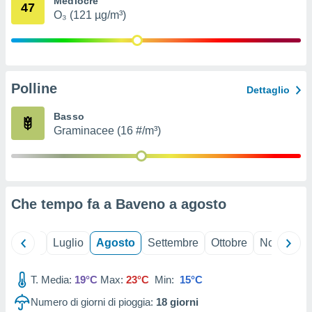
Mediocre
47
ioni
" o
O₃ (121 µg/m³)
tra
sui cookie
o sito
Polline
nostri
Dettaglio
mo il
Basso
te
Graminacee (16 #/m³)
ento dei
re
ioni su
vo e/o
Che tempo fa a Baveno a
agosto
i,
 dati
er la
Giugno
Luglio
Agosto
Settembre
Ottobre
Novembre
 della
à, creare
r la
T. Media:
19°C
Max:
23°C
Min:
15°C
à
Numero di giorni di pioggia:
18
giorni
izzata,