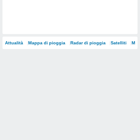
i nostri
artner
Attualità
Mappa di pioggia
Radar di pioggia
Satelliti
Mod