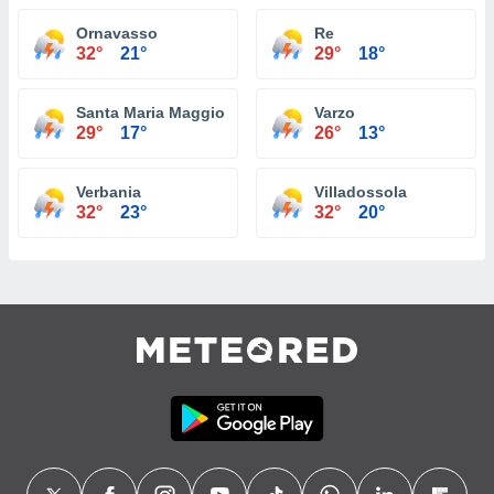
Ornavasso
Re
32°
21°
29°
18°
Santa Maria Maggiore
Varzo
29°
17°
26°
13°
Verbania
Villadossola
32°
23°
32°
20°