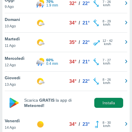
70%
a", è
7
-
26
32°
/
22°
1.9 mm
km/h
9 Ago
al sito
ettando
Domani
8
-
29
34°
/
21°
zione di
km/h
10 Ago
okie,
dei nostri
Martedì
12
-
42
che ci
35°
/
22°
km/h
11 Ago
no di
 e
e il
Mercoledì
60%
7
-
27
34°
/
21°
amento
0.4 mm
km/h
12 Ago
 Web,
i
Giovedi
8
-
26
re un
34°
/
22°
km/h
13 Ago
pecifico
arti la
à o
Scarica
GRATIS
la app di
i
Installa
Meteored!
zzati
 di esso.
sultare
Venerdì
8
-
30
34°
/
23°
km/h
14 Ago
oni nella