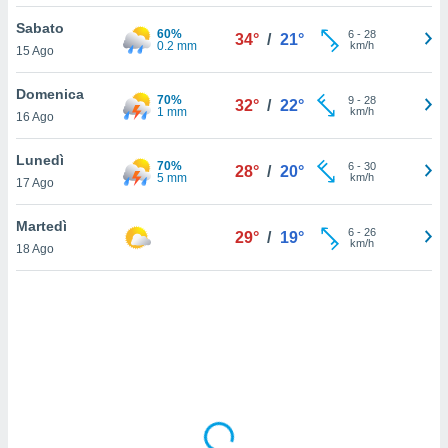
Sabato
sui cookie
60%
6
-
28
34°
/
21°
0.2 mm
km/h
15 Ago
e il tuo
 in
Domenica
70%
9
-
28
32°
/
22°
o
1 mm
km/h
16 Ago
 il
Lunedì
70%
azioni
6
-
30
28°
/
20°
5 mm
km/h
17 Ago
kie
re
le a piè
Martedì
6
-
26
29°
/
19°
 del
km/h
18 Ago
to web.
ATIVA,
e
gie
i cookie
ccetti
zione dei