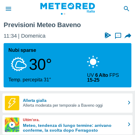
Previsioni Meteo Baveno
tiva
rivacy
11:34
Domenica
...
ti di
net
Nubi sparse
net)
30°
i
 da
nisti per
UV
6 Alto
FPS
 che le
Temp. percepita 31°
15-25
ioni
iano di
È
Allerta gialla
 a
Allerta moderata per temporale a Baveno oggi
ito Web
do le
Ultim'ora.
opzioni:
Meteo, tendenza di lungo termine: arrivano
conferme, la svolta dopo Ferragosto
 i