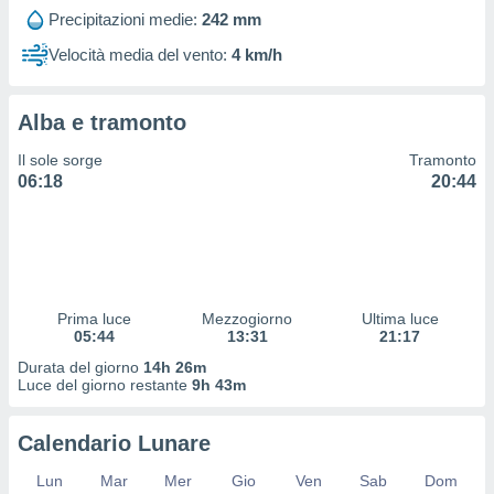
 profili
Precipitazioni medie:
242 mm
lezione
cità
Velocità media del vento:
4 km/h
izzata,
fili per
Alba e tramonto
izzazione
nuti,
Il sole sorge
Tramonto
 profili
06:18
20:44
lezione
uti
zzati,
 le
ni degli
 misurare
Prima luce
Mezzogiorno
Ultima luce
zioni dei
05:44
13:31
21:17
,
ere il
Durata del giorno
14h 26m
Luce del giorno restante
9h 43m
so
he o la
Calendario Lunare
ione di
enienti
Lun
Mar
Mer
Gio
Ven
Sab
Dom
diverse,