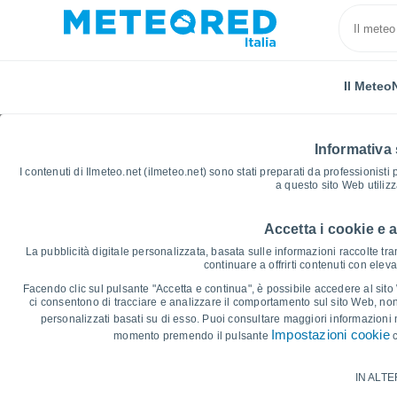
Il Meteo
Informativa 
I contenuti di Ilmeteo.net (ilmeteo.net) sono stati preparati da professionisti
a questo sito Web utiliz
Accetta i cookie e 
Home
Australia
Nuovo Galles del Sud
Bellingen
La pubblicità digitale personalizzata, basata sulle informazioni raccolte tram
continuare a offrirti contenuti con elev
Grafici Meteo Bellinge
Facendo clic sul pulsante "Accetta e continua", è possibile accedere al sito We
ci consentono di tracciare e analizzare il comportamento sul sito Web, nonc
personalizzati basati su di esso. Puoi consultare maggiori informazioni 
14 giorni
7 giorni
Impostazioni cookie
momento premendo il pulsante
c
Grafico delle Temperature
IN ALTE
Temperatura massima, temperatura mini