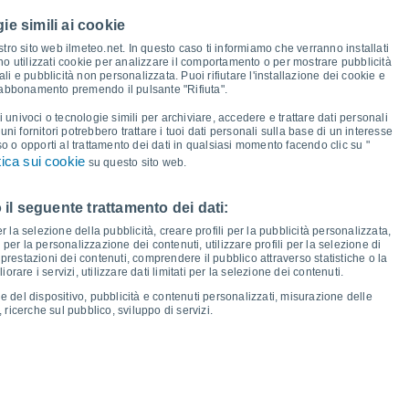
23°
ie simili ai cookie
20°
20°
19°
19°
18°
tro sito web ilmeteo.net. In questo caso ti informiamo che verranno installati
16°
16°
no utilizzati cookie per analizzare il comportamento o per mostrare pubblicità
i e pubblicità non personalizzata. Puoi rifiutare l'installazione dei cookie e
 abbonamento premendo il pulsante "Rifiuta".
10°
10°
10°
9°
9°
9°
8°
7°
i univoci o tecnologie simili per archiviare, accedere e trattare dati personali
lcuni fornitori potrebbero trattare i tuoi dati personali sulla base di un interesse
so o opporti al trattamento dei dati in qualsiasi momento facendo clic su "
tica sui cookie
su questo sito web.
 il seguente trattamento dei dati:
en
14
Sab
15
Dom
16
Lun
17
Mar
18
Mer
19
Gio
20
Ven
21
er la selezione della pubblicità, creare profili per la pubblicità personalizzata,
emperatura minima
Punto di rugiada
i per la personalizzazione dei contenuti, utilizzare profili per la selezione di
prestazioni dei contenuti, comprendere il pubblico attraverso statistiche o la
rare i servizi, utilizzare dati limitati per la selezione dei contenuti.
e del dispositivo, pubblicità e contenuti personalizzati, misurazione delle
 ricerche sul pubblico, sviluppo di servizi.
osità per i prossimi 14 giorni
100
1035
1032
1031
27
75