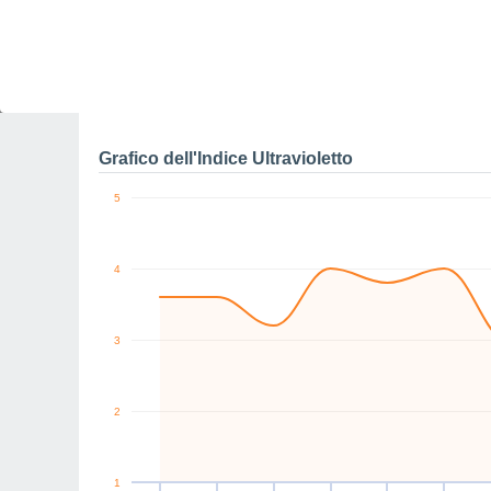
0
SE
N
W
NE
NW
W
km/h
Sab
8
Dom
9
Lun
10
Mar
11
Mer
12
Gio
13
V
Raffiche massime di ve
Grafico dell'Indice Ultravioletto
5
4
3
2
1