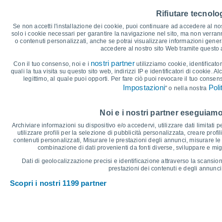
25
22°
22°
22°
Rifiutare tecnolog
20°
20°
20°
20
Se non accetti l'installazione dei cookie, puoi continuare ad accedere al nos
solo i cookie necessari per garantire la navigazione nel sito, ma non verran
15
o contenuti personalizzati, anche se potrai visualizzare informazioni general
accedere al nostro sito Web tramite questo
10
8°
7°
7°
7°
7°
nostri partner
Con il tuo consenso, noi e i
utilizziamo cookie, identificator
5°
quali la tua visita su questo sito web, indirizzi IP e identificatori di cookie. A
5
legittimo, al quale puoi opporti. Per fare ciò puoi revocare il tuo consen
Impostazioni
Poli
" o nella nostra
0
°C
Noi e i nostri partner eseguiamo
Sab
8
Dom
9
Lun
10
Mar
11
Mer
12
Gio
13
V
Archiviare informazioni su dispositivo e/o accedervi, utilizzare dati limitati p
Temperatura massima
T
utilizzare profili per la selezione di pubblicità personalizzata, creare profil
contenuti personalizzati, Misurare le prestazioni degli annunci, misurare le 
combinazione di dati provenienti da fonti diverse, sviluppare e miglio
Grafico delle Precipitazioni e Nuvolosità
Dati di geolocalizzazione precisi e identificazione attraverso la scansion
prestazioni dei contenuti e degli annunci,
Pioggia, neve e nuvol
Scopri i nostri 1199 partner
15
10