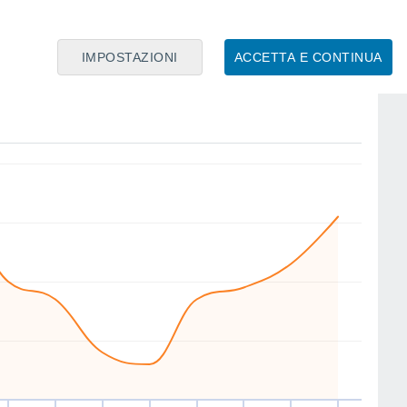
IMPOSTAZIONI
ACCETTA E CONTINUA
W
W
W
W
SW
W
NE
NE
en
14
Sab
15
Dom
16
Lun
17
Mar
18
Mer
19
Gio
20
Ven
21
nto
Velocitá media del vento