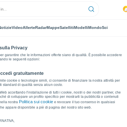
Notizie
Video
Allerte
Radar
Mappe
Satelliti
Modelli
Mondo
Sci
sulla Privacy
 per garantire che le informazioni offerte siano di qualità. È possibile accedere
zando le seguenti opzioni:
accedi gratuitamente
Grafici del tempo
ite cookie o tecnologie simili, ci consente di finanziare la nostra attività per
ati standard di qualità senza alcun costo.
n - NSW
b accettando l'installazione di tutti i cookie, nostri o dei nostri partner, che
hé di sviluppare un profilo specifico per mostrarti la pubblicità o contenuti
Politica sui cookie
nella nostra
e revocare il tuo consenso in qualsiasi
he appare disponibile a piè di pagina del nostro sito web.
RNATIVA,
ma e punto di rugiada per i prossimi 14 giorni