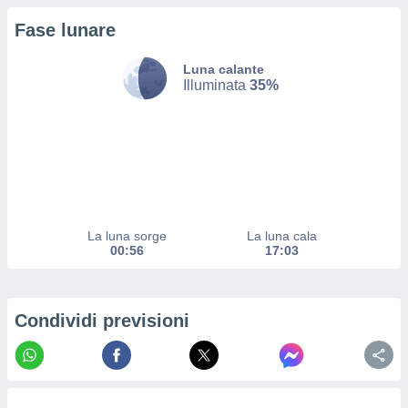
ito web
Fase lunare
et. In
aso ti
mo che
Luna calante
installati
Illuminata
35%
okie
i per
 la
one nel
 non
utilizzati
er
e il
La luna sorge
La luna cala
amento o
00:56
17:03
rare
à o
i
zzati,
Condividi previsioni
 potrai
are
ioni
e
à non