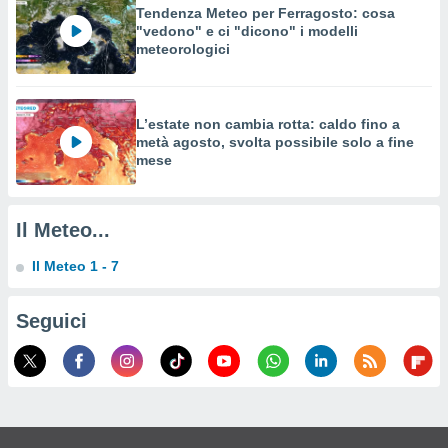
a su
Tendenza Meteo per Ferragosto: cosa
ito web,
"vedono" e ci "dicono" i modelli
IP e
meteorologici
tori di
Alcuni
ro
L’estate non cambia rotta: caldo fino a
 tuoi dati
metà agosto, svolta possibile solo a fine
 sulla
mese
un
e
, al quale
Il Meteo...
rti. Per
puoi
Il Meteo 1 - 7
il tuo
o o
l
Seguici
nto dei
ualsiasi
 facendo
ioni
" o
tra
sui cookie