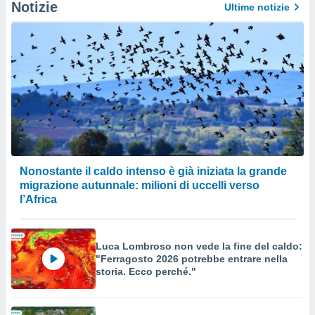
izzata.
Notizie
Ultime notizie
utare
zione dei
 al
ito Web
questo
ento
 il
o
, noi e i
Nonostante il caldo intenso è già iniziata la grande
rtner
migrazione autunnale: milioni di uccelli verso
mo
l’Africa
tori
o
Luca Lombroso non vede la fine del caldo:
e simili
"Ferragosto 2026 potrebbe entrare nella
viare,
storia. Ecco perché."
 e
ati
 quali la