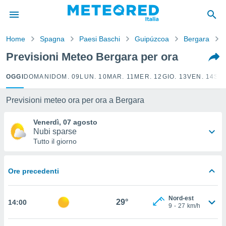
tiva
rivacy
Home
Spagna
Paesi Baschi
Guipúzcoa
Bergara
ti di
net
Previsioni Meteo Bergara per ora
net)
i
OGGI
DOMANI
DOM. 09
LUN. 10
MAR. 11
MER. 12
GIO. 13
VEN. 14
SAB
 da
nisti per
 che le
Previsioni meteo ora per ora a Bergara
ioni
iano di
Venerdì, 07 agosto
È
Nubi sparse
Tutto il giorno
 a
ito Web
do le
Ore precedenti
opzioni:
 i
Nord-est
29°
14:00
e
9
-
27
km/h
amente