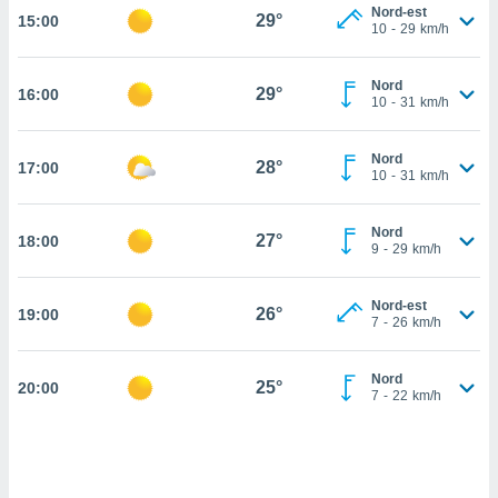
Nord-est
29°
15:00
cità
10
-
29
km/h
izzata,
ACCETTA
Nord
ulle
29°
16:00
E
10
-
31
km/h
ioni
CONTINUA
tramite
Nord
28°
17:00
e simili,
IMPOSTAZIONI
10
-
31
km/h
nte di
e la
Nord
tività per
27°
18:00
9
-
29
km/h
re a
ontenuti
ti
Nord-est
26°
19:00
7
-
26
km/h
 di
senza
sto.
Nord
25°
20:00
7
-
22
km/h
clic sul
 "Accetta
a", è
al sito