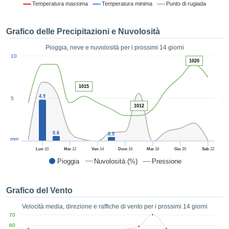
Temperatura massima
Temperatura minima
Punto di rugiada
ie e
edi
tamente
Grafico delle Precipitazioni e Nuvolosità
blicità
Pioggia, neve e nuvolosità per i prossimi 14 giorni
tale
1
10
lizzata,
1020
ACCETTA
 sulle
E
azioni
CONTINUA
1015
 tramite
4.9
5
5
ie o
1012
e simili,
IMPOSTAZIONI
ente di
iare la
0.6
0.5
tività per
mm
uare a
Lun
10
Mer
12
Ven
14
Dom
16
Mar
18
Gio
20
Sab
22
contenuti
Pioggia
Nuvolosità (%)
Pressione
levati
ard di
à senza
Grafico del Vento
costo.
Velocità media, direzione e raffiche di vento per i prossimi 14 giorni
clic sul
70
 "Accetta
60