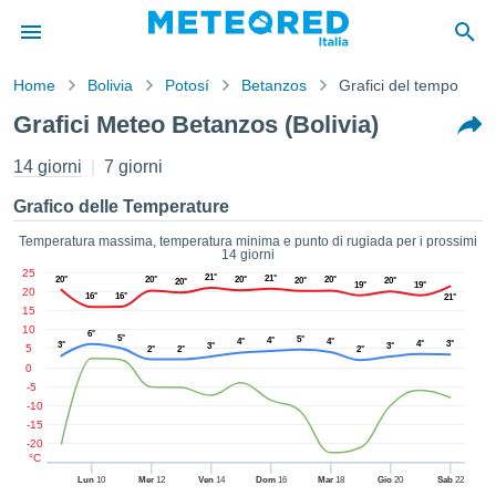
Home
Bolivia
Potosí
Betanzos
Grafici del tempo
mativa
Grafici Meteo Betanzos (Bolivia)
Privacy
nuti di
14 giorni
7 giorni
eo.net
eo.net)
Grafico delle Temperature
stati
ati da
Temperatura massima, temperatura minima e punto di rugiada per i prossimi
14 giorni
nisti per
25
21°
e che le
21°
20°
20°
20°
20°
20°
20°
20°
19°
19°
20
16°
16°
21°
azioni
15
siano di
10
6°
5°
5°
4°
tà. È
4°
4°
4°
3°
3°
3°
3°
5
2°
2°
2°
ibile
0
ere a
-5
sito Web
-10
-15
ando le
-20
 opzioni:
°C
Lun
10
Mer
12
Ven
14
Dom
16
Mar
18
Gio
20
Sab
22
tta i