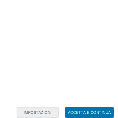
Calendario Lunare
Lun
Mar
Mer
Gio
Ven
Sab
Dom
8
9
10
11
12
13
14
15
16
17
18
19
20
21
IMPOSTAZIONI
ACCETTA E CONTINUA
6