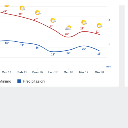
31°
30°
27°
4
24°
23°
21°
20°
18°
2
17°
16°
16°
14°
13°
13°
mm
Ven
14
Sab
15
Dom
16
Lun
17
Mar
18
Mer
19
Gio
20
Minimo
Precipitazioni