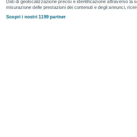
Dati di geolocalizzazione precisi e identificazione attraverso la s
21
-
41
km/h
13
-
28
km/h
17
16
-
34
km/h
misurazione delle prestazioni dei contenuti e degli annunci, ricer
Scopri i nostri 1199 partner
Meteo Bighton oggi
, 8 agosto
Nubi sparse
19°
09:00
T. Percepita
19°
Nubi sparse
21°
10:00
T. Percepita
21°
Nubi sparse
22°
11:00
T. Percepita
25°
Nubi sparse
23°
12:00
T. Percepita
25°
Parzialmente n
24°
14:00
T. Percepita
25°