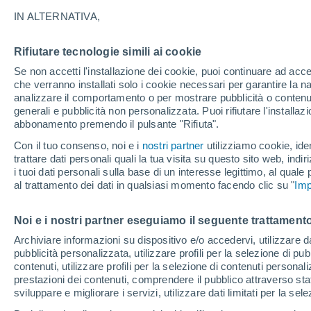
19°
IN ALTERNATIVA,
Rifiutare tecnologie simili ai cookie
Sud
Se non accetti l'installazione dei cookie, puoi continuare ad acc
Temp. percepita 19°
10
-
22 km
che verranno installati solo i cookie necessari per garantire la n
analizzare il comportamento o per mostrare pubblicità o contenut
generali e pubblicità non personalizzata. Puoi rifiutare l'install
abbonamento premendo il pulsante "Rifiuta".
Il Meteo 1 - 7
Attualità
Mappa di nuvolosità
Radar 
Con il tuo consenso, noi e i
nostri partner
utilizziamo cookie, iden
trattare dati personali quali la tua visita su questo sito web, indiri
i tuoi dati personali sulla base di un interesse legittimo, al quale
al trattamento dei dati in qualsiasi momento facendo clic su "
Imp
Domani
Lunedì
Oggi
9 Ago
10 Ago
8 Ago
Noi e i nostri partner eseguiamo il seguente trattamento
Archiviare informazioni su dispositivo e/o accedervi, utilizzare dati
pubblicità personalizzata, utilizzare profili per la selezione di pu
contenuti, utilizzare profili per la selezione di contenuti personal
prestazioni dei contenuti, comprendere il pubblico attraverso stat
29°
/
15°
26°
/
15°
24°
/
13°
sviluppare e migliorare i servizi, utilizzare dati limitati per la sel