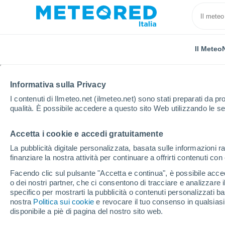
Il Meteo
Informativa sulla Privacy
I contenuti di Ilmeteo.net (ilmeteo.net) sono stati preparati da pro
qualità. È possibile accedere a questo sito Web utilizzando le se
Accetta i cookie e accedi gratuitamente
Home
Regno Unito
Sud Est Inghilterra
Bighton
La pubblicità digitale personalizzata, basata sulle informazioni ra
finanziare la nostra attività per continuare a offrirti contenuti co
Previsioni Meteo Bight
Facendo clic sul pulsante "Accetta e continua", è possibile accede
o dei nostri partner, che ci consentono di tracciare e analizzare
08:51
Sabato
specifico per mostrarti la pubblicità o contenuti personalizzati b
nostra
Politica sui cookie
e revocare il tuo consenso in qualsia
disponibile a piè di pagina del nostro sito web.
Nubi sparse