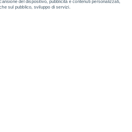
cansione del dispositivo, pubblicità e contenuti personalizzati,
-
35
km/h
17
-
30
km/h
12
-
26
km/h
15
-
31
km/h
che sul pubblico, sviluppo di servizi.
Sud
2 Basso
10
-
22 km/h
FPS:
no
Sud
3 Medio
12
-
26 km/h
FPS:
6-10
Sud
4 Medio
14
-
31 km/h
FPS:
6-10
Sud
5 Medio
14
-
31 km/h
FPS:
6-10
uvoloso
Sud
5 Medio
16
-
33 km/h
FPS:
6-10