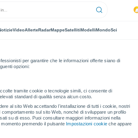
Notizie
Video
Allerte
Radar
Mappe
Satelliti
Modelli
Mondo
Sci
fessionisti per garantire che le informazioni offerte siano di
guenti opzioni:
ccolte tramite cookie o tecnologie simili, ci consente di
n elevati standard di qualità senza alcun costo.
on
re al sito Web accettando l'installazione di tutti i cookie, nostri
 il comportamento sul sito Web, nonché di sviluppare un profilo
...
asati su di esso. Puoi consultare maggiori informazioni nella
si momento premendo il pulsante
Impostazioni cookie
che appare
Per ora
Cielo nuvoloso nelle prossime
ore