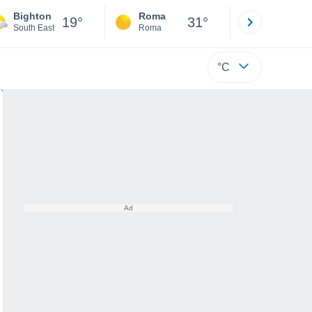
Bighton
Roma
Milano
19°
31°
South East
Roma
Milano
°C