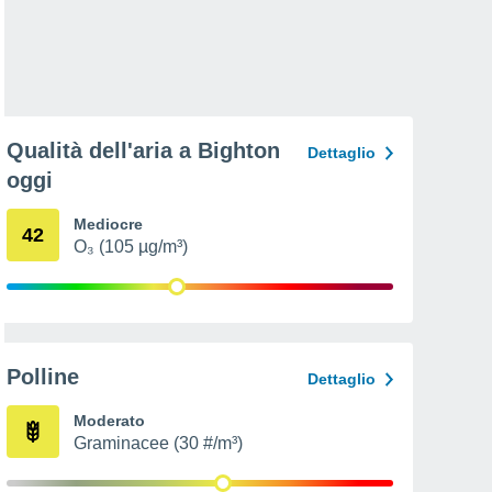
Qualità dell'aria a Bighton
Dettaglio
oggi
Mediocre
42
O₃ (105 µg/m³)
Polline
Dettaglio
Moderato
Graminacee (30 #/m³)