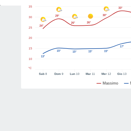
35
33°
30°
29°
30
26°
26°
24°
25
20
17°
15
15°
15°
15°
15°
13°
10
°C
Sab
8
Dom
9
Lun
10
Mar
11
Mer
12
Gio
13
Massimo