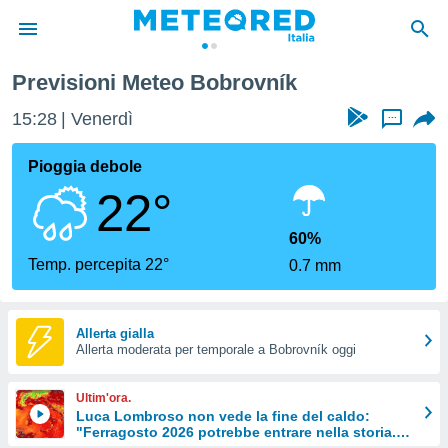
Previsioni Meteo Bobrovník
tiva
rivacy
15:28
Venerdì
...
ti di
net
Pioggia debole
net)
22°
i
 da
nisti per
60%
 che le
Temp. percepita 22°
0.7 mm
ioni
iano di
È
Allerta gialla
 a
Allerta moderata per temporale a Bobrovník oggi
ito Web
do le
Ultim'ora.
opzioni:
Luca Lombroso non vede la fine del caldo:
"Ferragosto 2026 potrebbe entrare nella storia.
 i