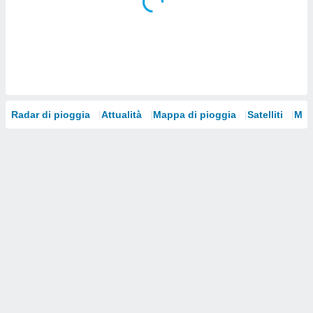
i nostri
artner
Radar di pioggia
Attualità
Mappa di pioggia
Satelliti
Mod