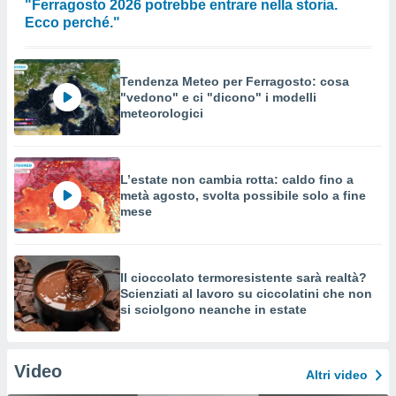
"Ferragosto 2026 potrebbe entrare nella storia.
Ecco perché."
Tendenza Meteo per Ferragosto: cosa
"vedono" e ci "dicono" i modelli
meteorologici
L’estate non cambia rotta: caldo fino a
metà agosto, svolta possibile solo a fine
mese
Il cioccolato termoresistente sarà realtà?
Scienziati al lavoro su ciccolatini che non
si sciolgono neanche in estate
Video
Altri video