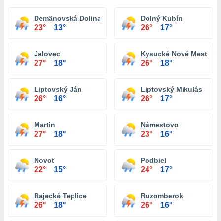
Demänovská Dolina
Dolný Kubín
23°
13°
26°
17°
Jalovec
Kysucké Nové Mesto
27°
18°
26°
18°
Liptovský Ján
Liptovský Mikulás
26°
16°
26°
17°
Martin
Námestovo
27°
18°
23°
16°
Novot
Podbiel
22°
15°
24°
17°
Rajecké Teplice
Ruzomberok
26°
18°
26°
16°