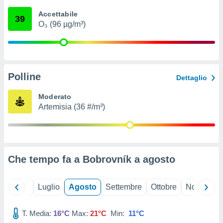
ioni
" o
Accettabile
tra
39
O₃ (96 µg/m³)
sui cookie
o sito
nostri
Polline
Dettaglio
mo il
te
Moderato
ento dei
Artemisia (36 #/m³)
re
ioni su
vo e/o
i,
Che tempo fa a Bobrovník a
agosto
 dati
er la
 della
Giugno
Luglio
Agosto
Settembre
Ottobre
Novembre
à, creare
r la
à
T. Media:
16°C
Max:
21°C
Min:
11°C
izzata,