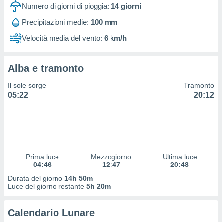
 profili
Numero di giorni di pioggia:
14
giorni
lezione
Precipitazioni medie:
100 mm
cità
izzata,
Velocità media del vento:
6 km/h
fili per
izzazione
Alba e tramonto
nuti,
 profili
Il sole sorge
Tramonto
lezione
05:22
20:12
uti
zzati,
 le
ni degli
 misurare
zioni dei
,
Prima luce
Mezzogiorno
Ultima luce
04:46
12:47
20:48
ere il
Durata del giorno
14h 50m
so
Luce del giorno restante
5h 20m
he o la
ione di
Calendario Lunare
enienti
diverse,