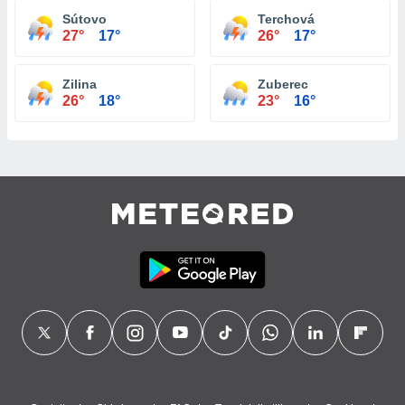
Sútovo
Terchová
27°
17°
26°
17°
Zilina
Zuberec
26°
18°
23°
16°