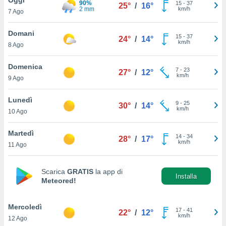
90%
a", è
15
-
37
25°
/
16°
2 mm
km/h
7 Ago
al sito
ettando
Domani
15
-
37
24°
/
14°
zione di
km/h
8 Ago
okie,
dei nostri
Domenica
7
-
23
che ci
27°
/
12°
km/h
9 Ago
no di
 e
e il
Lunedì
9
-
25
30°
/
14°
amento
km/h
10 Ago
 Web,
i
Martedì
14
-
34
re un
28°
/
17°
km/h
11 Ago
pecifico
arti la
à o
Scarica
GRATIS
la app di
i
Installa
Meteored!
zzati
 di esso.
sultare
Mercoledì
17
-
41
22°
/
12°
km/h
12 Ago
oni nella