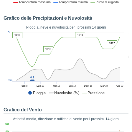
Temperatura massima
Temperatura minima
Punto di rugiada
ie e
edi
tamente
Grafico delle Precipitazioni e Nuvolosità
blicità
Pioggia, neve e nuvolosità per i prossimi 14 giorni
tale
1
5
lizzata,
1019
1019
ACCETTA
 sulle
E
1017
azioni
CONTINUA
1016
 tramite
5
ie o
e simili,
IMPOSTAZIONI
ente di
iare la
0.2
tività per
mm
uare a
Sab
8
Lun
10
Mer
12
Ven
14
Dom
16
Mar
18
Gio
20
contenuti
Pioggia
Nuvolosità (%)
Pressione
levati
ard di
à senza
Grafico del Vento
costo.
Velocità media, direzione e raffiche di vento per i prossimi 14 giorni
clic sul
50
 "Accetta
40