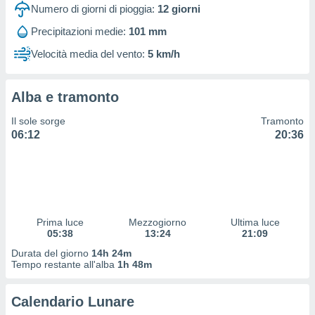
 profili
Numero di giorni di pioggia:
12
giorni
lezione
Precipitazioni medie:
101 mm
cità
izzata,
Velocità media del vento:
5 km/h
fili per
izzazione
Alba e tramonto
nuti,
 profili
Il sole sorge
Tramonto
lezione
06:12
20:36
uti
zzati,
 le
ni degli
 misurare
zioni dei
,
Prima luce
Mezzogiorno
Ultima luce
05:38
13:24
21:09
ere il
Durata del giorno
14h 24m
so
Tempo restante all'alba
1h 48m
he o la
ione di
Calendario Lunare
enienti
diverse,