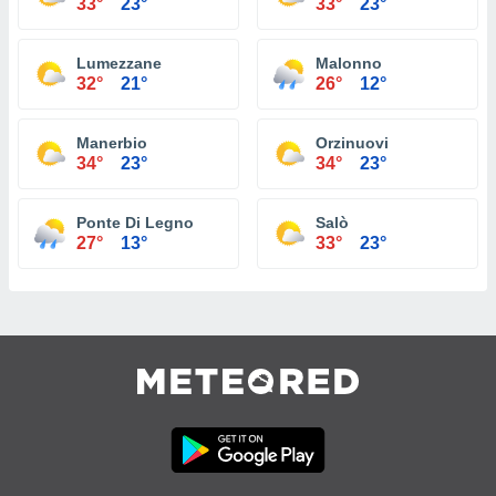
33°
23°
33°
23°
Lumezzane
Malonno
32°
21°
26°
12°
Manerbio
Orzinuovi
34°
23°
34°
23°
Ponte Di Legno
Salò
27°
13°
33°
23°