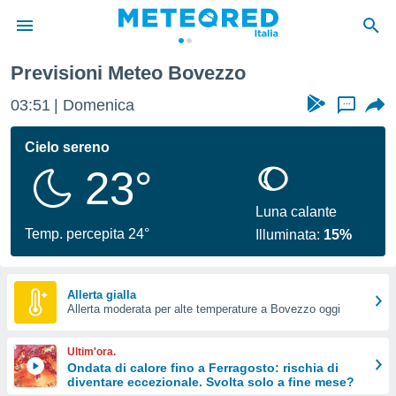
Previsioni Meteo Bovezzo
tiva
rivacy
03:51
Domenica
...
ti di
net
Cielo sereno
net)
23°
i
 da
nisti per
Luna calante
 che le
Temp. percepita 24°
Illuminata:
15%
ioni
iano di
È
Allerta gialla
 a
Allerta moderata per alte temperature a Bovezzo oggi
ito Web
do le
Ultim'ora.
opzioni:
Ondata di calore fino a Ferragosto: rischia di
diventare eccezionale. Svolta solo a fine mese?
 i