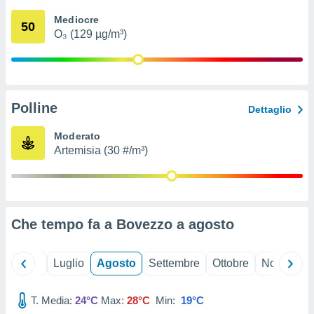
ioni
" o
Mediocre
tra
50
O₃ (129 µg/m³)
sui cookie
o sito
nostri
Polline
Dettaglio
mo il
te
Moderato
ento dei
Artemisia (30 #/m³)
re
ioni su
vo e/o
i,
Che tempo fa a Bovezzo a
agosto
 dati
er la
 della
Giugno
Luglio
Agosto
Settembre
Ottobre
Novembre
à, creare
r la
à
T. Media:
24°C
Max:
28°C
Min:
19°C
izzata,