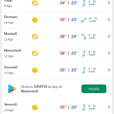
a", è
9
-
29
34°
/
23°
km/h
9 Ago
al sito
ettando
Domani
10
-
31
35°
/
23°
zione di
km/h
10 Ago
okie,
dei nostri
Martedì
9
-
32
che ci
36°
/
24°
km/h
11 Ago
no di
 e
e il
Mercoledì
8
-
31
36°
/
25°
amento
km/h
12 Ago
 Web,
i
Giovedi
8
-
29
re un
35°
/
25°
km/h
13 Ago
pecifico
arti la
à o
Scarica
GRATIS
la app di
i
Installa
Meteored!
zzati
 di esso.
sultare
Venerdì
9
-
31
35°
/
24°
km/h
14 Ago
oni nella