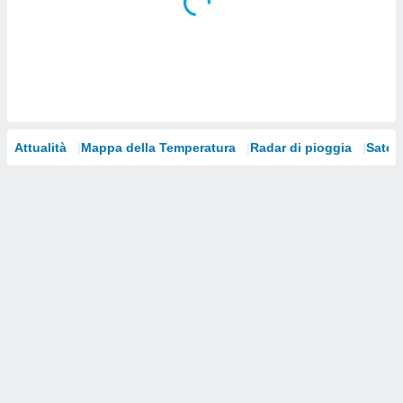
i nostri
artner
Attualità
Mappa della Temperatura
Radar di pioggia
Satelli