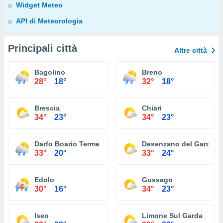
Widget Meteo
API di Meteorologia
Principali città
Altre città
Bagolino
Breno
28°
18°
32°
18°
Brescia
Chiari
34°
23°
34°
23°
Darfo Boario Terme
Desenzano del Garda
33°
20°
33°
24°
Edolo
Gussago
30°
16°
34°
23°
Iseo
Limone Sul Garda