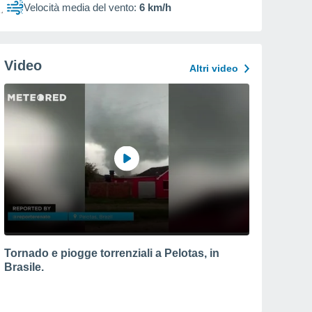
Velocità media del vento:
6 km/h
Video
Altri video
Tornado e piogge torrenziali a Pelotas, in
Brasile.