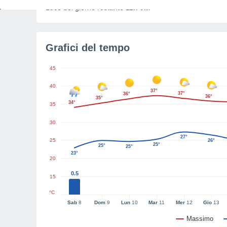
Luce del giorno restante
11h 9m
Grafici del tempo
45
40
37°
37°
36°
36°
35°
34°
35
30
27°
25
26°
25°
25°
25°
23°
20
0.5
15
°C
Sab
8
Dom
9
Lun
10
Mar
11
Mer
12
Gio
13
Massimo