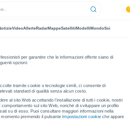
Notizie
Video
Allerte
Radar
Mappe
Satelliti
Modelli
Mondo
Sci
fessionisti per garantire che le informazioni offerte siano di
guenti opzioni:
ccolte tramite cookie o tecnologie simili, ci consente di
n elevati standard di qualità senza alcun costo.
sio-Masciago
re al sito Web accettando l'installazione di tutti i cookie, nostri
 il comportamento sul sito Web, nonché di sviluppare un profilo
...
asati su di esso. Puoi consultare maggiori informazioni nella
si momento premendo il pulsante
Impostazioni cookie
che appare
Per ora
Piogge deboli nelle prossime ore