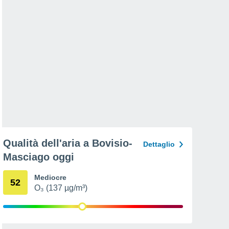
Qualità dell'aria a Bovisio-
Dettaglio
Masciago oggi
Mediocre
52
O₃ (137 µg/m³)