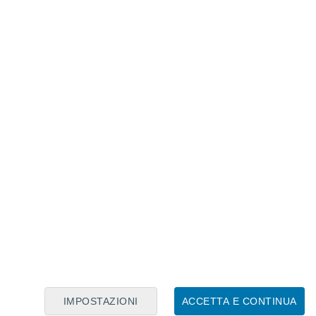
Calendario Lunare
Lun
Mar
Mer
Gio
Ven
Sab
Dom
8
9
10
11
12
13
14
15
16
17
18
19
20
21
IMPOSTAZIONI
ACCETTA E CONTINUA