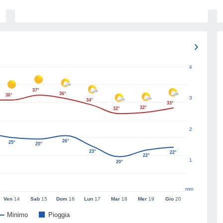
4
37°
36°
36°
3
34°
33°
32°
32°
2
26°
25°
25°
23°
22°
22°
1
20°
mm
Ven
14
Sab
15
Dom
16
Lun
17
Mar
18
Mer
19
Gio
20
Minimo
Pioggia