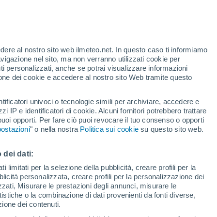
Allerta gialla
Allerta moderata per alte
temperature a Bovisio-Masciago
oggi
o
edere al nostro sito web ilmeteo.net. In questo caso ti informiamo
avigazione nel sito, ma non verranno utilizzati cookie per
i personalizzati, anche se potrai visualizzare informazioni
azione dei cookie e accedere al nostro sito Web tramite questo
tificatori univoci o tecnologie simili per archiviare, accedere e
e?
zzi IP e identificatori di cookie. Alcuni fornitori potrebbero trattare
 puoi opporti. Per fare ciò puoi revocare il tuo consenso o opporti
pioggia
Satelliti
Modelli
ostazioni
" o nella nostra
Politica sui cookie
su questo sito web.
 dei dati:
Martedì
Mercoledì
Giovedi
Venerdì
 limitati per la selezione della pubblicità, creare profili per la
bblicità personalizzata, creare profili per la personalizzazione dei
11 Ago
12 Ago
13 Ago
14 Ago
izzati, Misurare le prestazioni degli annunci, misurare le
istiche o la combinazione di dati provenienti da fonti diverse,
ezione dei contenuti.