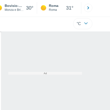
Bovisio-Masciago
Roma
Milano
30°
31°
Monza e Brianza
Roma
Milano
°C