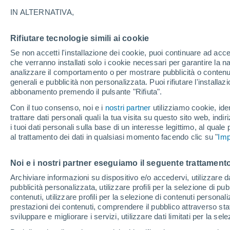
29°
IN ALTERNATIVA,
Rifiutare tecnologie simili ai cookie
UV
3 Medi
Se non accetti l'installazione dei cookie, puoi continuare ad acc
Temp. percepita 29°
FPS
6-10
che verranno installati solo i cookie necessari per garantire la n
analizzare il comportamento o per mostrare pubblicità o contenut
generali e pubblicità non personalizzata. Puoi rifiutare l'install
abbonamento premendo il pulsante "Rifiuta".
Ultim'ora.
Ondata di calore fino a Ferragosto: rischia di
Con il tuo consenso, noi e i
nostri partner
utilizziamo cookie, iden
diventare eccezionale. Svolta solo a fine mes
trattare dati personali quali la tua visita su questo sito web, indiri
i tuoi dati personali sulla base di un interesse legittimo, al quale
Il Meteo 1 - 7
Attualità
Mappa di pioggia
Radar di 
al trattamento dei dati in qualsiasi momento facendo clic su "
Imp
Noi e i nostri partner eseguiamo il seguente trattamento
Domani
Lunedì
Oggi
Archiviare informazioni su dispositivo e/o accedervi, utilizzare dati
pubblicità personalizzata, utilizzare profili per la selezione di pu
9 Ago
10 Ago
8 Ago
contenuti, utilizzare profili per la selezione di contenuti personal
prestazioni dei contenuti, comprendere il pubblico attraverso stat
sviluppare e migliorare i servizi, utilizzare dati limitati per la sel
50%