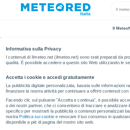
Il Meteo
Informativa sulla Privacy
I contenuti di Ilmeteo.net (ilmeteo.net) sono stati preparati da pro
qualità. È possibile accedere a questo sito Web utilizzando le se
Accetta i cookie e accedi gratuitamente
Home
Monza e Brianza
Bovisio-Masciago
La pubblicità digitale personalizzata, basata sulle informazioni ra
finanziare la nostra attività per continuare a offrirti contenuti co
Previsioni Meteo Bovi
Facendo clic sul pulsante "Accetta e continua", è possibile accede
o dei nostri partner, che ci consentono di tracciare e analizzare
10:06
Sabato
specifico per mostrarti la pubblicità o contenuti personalizzati b
nostra
Politica sui cookie
e revocare il tuo consenso in qualsia
disponibile a piè di pagina del nostro sito web.
Nubi sparse