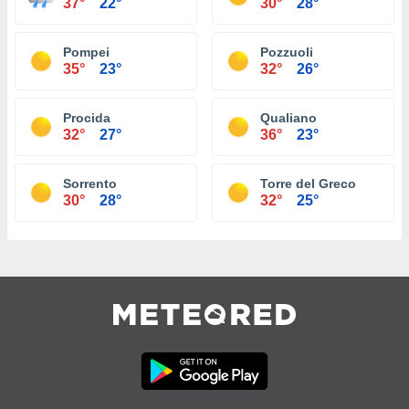
37°
22°
30°
28°
Pompei
Pozzuoli
35°
23°
32°
26°
Procida
Qualiano
32°
27°
36°
23°
Sorrento
Torre del Greco
30°
28°
32°
25°