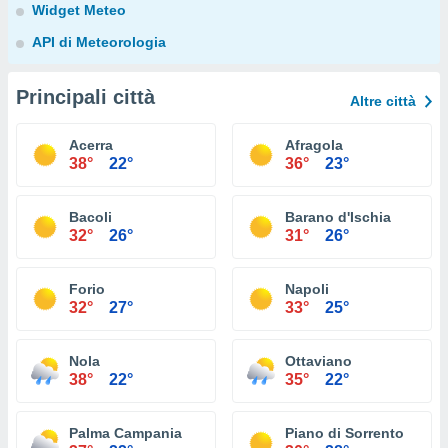
Widget Meteo
API di Meteorologia
Principali città
Altre città
Acerra
Afragola
38°
22°
36°
23°
Bacoli
Barano d'Ischia
32°
26°
31°
26°
Forio
Napoli
32°
27°
33°
25°
Nola
Ottaviano
38°
22°
35°
22°
Palma Campania
Piano di Sorrento