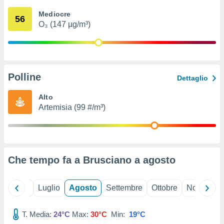
ioni
" o
Mediocre
tra
56
O₃ (147 µg/m³)
sui cookie
o sito
nostri
Polline
Dettaglio
mo il
te
Alto
ento dei
Artemisia (99 #/m³)
re
ioni su
vo e/o
i,
Che tempo fa a Brusciano a
agosto
 dati
er la
 della
Giugno
Luglio
Agosto
Settembre
Ottobre
Novembre
à, creare
r la
à
T. Media:
24°C
Max:
30°C
Min:
19°C
izzata,