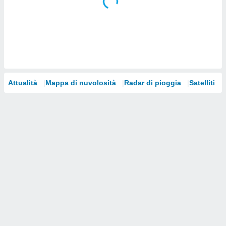
i nostri
artner
Attualità
Mappa di nuvolosità
Radar di pioggia
Satelliti