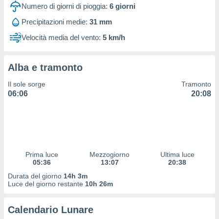
 profili
Numero di giorni di pioggia:
6
giorni
lezione
Precipitazioni medie:
31 mm
cità
izzata,
Velocità media del vento:
5 km/h
fili per
izzazione
Alba e tramonto
nuti,
 profili
Il sole sorge
Tramonto
lezione
06:06
20:08
uti
zzati,
 le
ni degli
 misurare
zioni dei
,
Prima luce
Mezzogiorno
Ultima luce
05:36
13:07
20:38
ere il
Durata del giorno
14h 3m
so
Luce del giorno restante
10h 26m
he o la
ione di
Calendario Lunare
enienti
diverse,