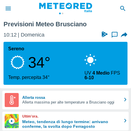
Previsioni Meteo Brusciano
tiva
rivacy
10:12
Domenica
...
ti di
net
Sereno
net)
34°
i
 da
nisti per
UV
4 Medio
FPS
 che le
Temp. percepita 34°
6-10
ioni
iano di
È
Allerta rossa
 a
Allerta massima per alte temperature a Brusciano oggi
ito Web
do le
Ultim'ora.
opzioni:
Meteo, tendenza di lungo termine: arrivano
conferme, la svolta dopo Ferragosto
 i