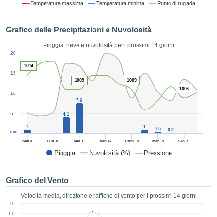
Temperatura massima
Temperatura minima
Punto di rugiada
ie e
edi
tamente
Grafico delle Precipitazioni e Nuvolosità
blicità
Pioggia, neve e nuvolosità per i prossimi 14 giorni
tale
1
20
lizzata,
ACCETTA
 sulle
1014
E
15
azioni
CONTINUA
1009
1009
 tramite
1006
5
10
ie o
7.6
e simili,
IMPOSTAZIONI
ente di
5
4.1
iare la
1
1
0.5
0.2
tività per
mm
uare a
Sab
8
Lun
10
Mer
12
Ven
14
Dom
16
Mar
18
Gio
20
contenuti
Pioggia
Nuvolosità (%)
Pressione
levati
ard di
à senza
Grafico del Vento
costo.
Velocità media, direzione e raffiche di vento per i prossimi 14 giorni
clic sul
70
 "Accetta
60