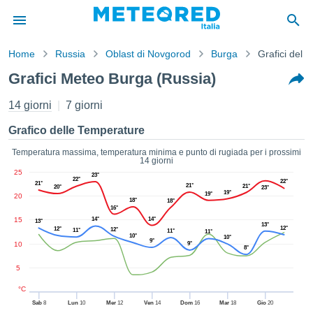
Home
Russia
Oblast di Novgorod
Burga
Grafici del 
mativa
Grafici Meteo Burga (Russia)
Privacy
nuti di
14 giorni
7 giorni
eo.net
eo.net)
Grafico delle Temperature
stati
ati da
Temperatura massima, temperatura minima e punto di rugiada per i prossimi
14 giorni
nisti per
25
23°
e che le
22°
22°
21°
21°
21°
20°
23°
azioni
19°
19°
20
18°
18°
siano di
16°
tà. È
15
14°
14°
13°
13°
12°
ibile
12°
12°
11°
11°
11°
10°
10°
9°
ere a
10
9°
8°
sito Web
5
ando le
 opzioni:
°C
Sab
8
Lun
10
Mer
12
Ven
14
Dom
16
Mar
18
Gio
20
tta i