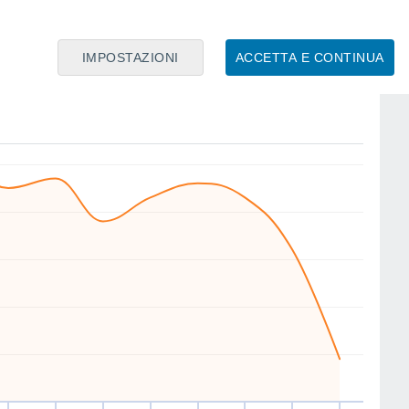
IMPOSTAZIONI
ACCETTA E CONTINUA
E
W
N
W
NE
SW
NW
SW
er
12
Gio
13
Ven
14
Sab
15
Dom
16
Lun
17
Mar
18
Mer
19
nto
Velocitá media del vento