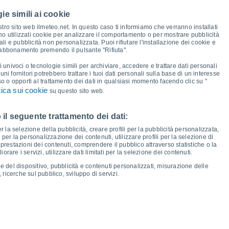
ie simili ai cookie
30°
28°
tro sito web ilmeteo.net. In questo caso ti informiamo che verranno installati
no utilizzati cookie per analizzare il comportamento o per mostrare pubblicità
25°
24°
i e pubblicità non personalizzata. Puoi rifiutare l'installazione dei cookie e
23°
23°
23°
22°
 abbonamento premendo il pulsante "Rifiuta".
21°
20°
19°
19°
19°
19°
18°
17°
i univoci o tecnologie simili per archiviare, accedere e trattare dati personali
lcuni fornitori potrebbero trattare i tuoi dati personali sulla base di un interesse
so o opporti al trattamento dei dati in qualsiasi momento facendo clic su "
tica sui cookie
su questo sito web.
 il seguente trattamento dei dati:
er
12
Gio
13
Ven
14
Sab
15
Dom
16
Lun
17
Mar
18
Mer
19
er la selezione della pubblicità, creare profili per la pubblicità personalizzata,
emperatura minima
Punto di rugiada
i per la personalizzazione dei contenuti, utilizzare profili per la selezione di
prestazioni dei contenuti, comprendere il pubblico attraverso statistiche o la
rare i servizi, utilizzare dati limitati per la selezione dei contenuti.
e del dispositivo, pubblicità e contenuti personalizzati, misurazione delle
 ricerche sul pubblico, sviluppo di servizi.
osità per i prossimi 14 giorni
100
20
75
1019