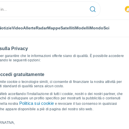
Notizie
Video
Allerte
Radar
Mappe
Satelliti
Modelli
Mondo
Sci
sulla Privacy
 per garantire che le informazioni offerte siano di qualità. È possibile accedere
zando le seguenti opzioni:
accedi gratuitamente
Grafici del tempo
ite cookie o tecnologie simili, ci consente di finanziare la nostra attività per
ati standard di qualità senza alcun costo.
aamstede
b accettando l'installazione di tutti i cookie, nostri o dei nostri partner, che
hé di sviluppare un profilo specifico per mostrarti la pubblicità o contenuti
Politica sui cookie
nella nostra
e revocare il tuo consenso in qualsiasi
he appare disponibile a piè di pagina del nostro sito web.
RNATIVA,
ma e punto di rugiada per i prossimi 14 giorni