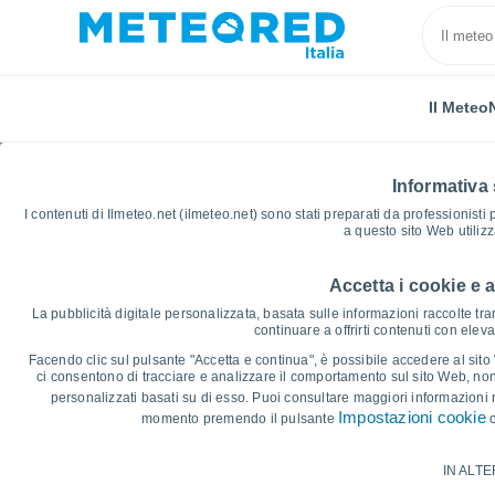
Il Meteo
Informativa 
I contenuti di Ilmeteo.net (ilmeteo.net) sono stati preparati da professionisti
a questo sito Web utiliz
Accetta i cookie e 
Home
Paesi Bassi
Zelanda
Burgh Haamstede
La pubblicità digitale personalizzata, basata sulle informazioni raccolte tram
continuare a offrirti contenuti con elev
Grafici Meteo Burgh H
Facendo clic sul pulsante "Accetta e continua", è possibile accedere al sito We
ci consentono di tracciare e analizzare il comportamento sul sito Web, nonc
personalizzati basati su di esso. Puoi consultare maggiori informazioni 
14 giorni
7 giorni
Impostazioni cookie
momento premendo il pulsante
c
Grafico delle Temperature
IN ALTE
Temperatura massima, temperatura mini