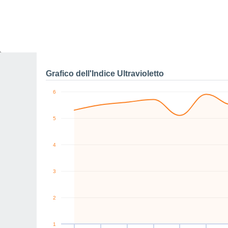
11
10
SW
NW
N
NE
W
NE
km/h
Gio
6
Ven
7
Sab
8
Dom
9
Lun
10
Mar
11
M
Raffiche massime di ve
Grafico dell'Indice Ultravioletto
6
5
4
3
2
1