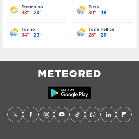
Strambino
Susa
33°
20°
30°
18°
Torino
Torre Pellice
34°
23°
28°
20°