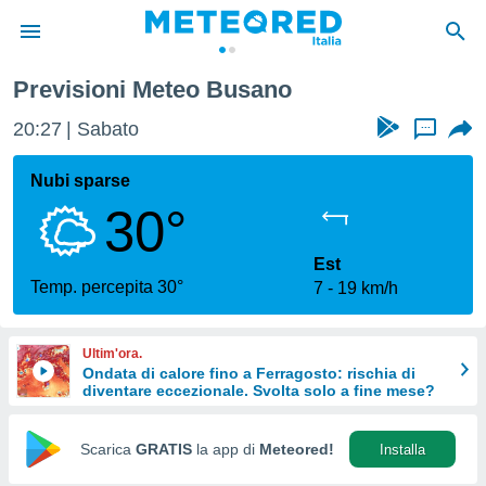
Previsioni Meteo Busano
tiva
rivacy
20:27
Sabato
...
ti di
net
Nubi sparse
net)
30°
i
 da
nisti per
Est
 che le
Temp. percepita 30°
7
19 km/h
ioni
iano di
È
Ultim'ora.
Ondata di calore fino a Ferragosto: rischia di
 a
diventare eccezionale. Svolta solo a fine mese?
ito Web
do le
opzioni:
Scarica
GRATIS
la app di
Meteored!
Installa
 i