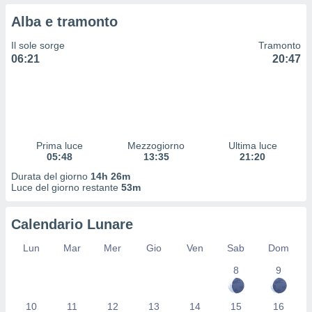
 profili
Alba e tramonto
lezione
cità
Il sole sorge
Tramonto
izzata,
06:21
20:47
fili per
izzazione
nuti,
 profili
lezione
uti
Prima luce
Mezzogiorno
Ultima luce
zzati,
05:48
13:35
21:20
 le
Durata del giorno
14h 26m
ni degli
Luce del giorno restante
53m
 misurare
zioni dei
,
Calendario Lunare
ere il
Lun
Mar
Mer
Gio
Ven
Sab
Dom
so
8
9
he o la
ione di
enienti
10
11
12
13
14
15
16
diverse,