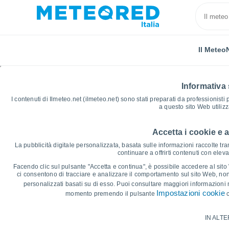
Il Meteo
Informativa 
I contenuti di Ilmeteo.net (ilmeteo.net) sono stati preparati da professionisti
a questo sito Web utiliz
Accetta i cookie e 
Home
Spagna
Catalogna
Provincia di Barcello
La pubblicità digitale personalizzata, basata sulle informazioni raccolte tram
continuare a offrirti contenuti con elev
Grafici Meteo Cabrera 
Facendo clic sul pulsante "Accetta e continua", è possibile accedere al sito We
ci consentono di tracciare e analizzare il comportamento sul sito Web, nonc
personalizzati basati su di esso. Puoi consultare maggiori informazioni 
14 giorni
7 giorni
Impostazioni cookie
momento premendo il pulsante
c
Grafico delle Temperature
IN ALTE
Temperatura massima, temperatura mini