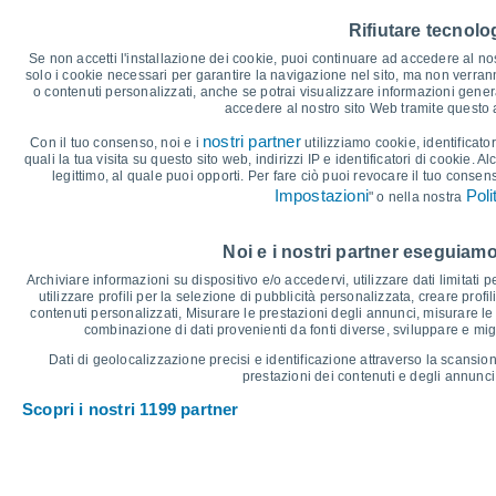
35
32°
Rifiutare tecnolog
31°
31°
31°
30°
30°
30
Se non accetti l'installazione dei cookie, puoi continuare ad accedere al nos
solo i cookie necessari per garantire la navigazione nel sito, ma non verran
o contenuti personalizzati, anche se potrai visualizzare informazioni general
25
24°
24°
23°
23°
accedere al nostro sito Web tramite questo
23°
23°
nostri partner
Con il tuo consenso, noi e i
utilizziamo cookie, identificator
20
quali la tua visita su questo sito web, indirizzi IP e identificatori di cookie. A
legittimo, al quale puoi opporti. Per fare ciò puoi revocare il tuo consen
15
Impostazioni
Poli
" o nella nostra
°C
Noi e i nostri partner eseguiamo
Sab
8
Dom
9
Lun
10
Mar
11
Mer
12
Gio
13
V
Archiviare informazioni su dispositivo e/o accedervi, utilizzare dati limitati p
Temperatura massima
T
utilizzare profili per la selezione di pubblicità personalizzata, creare profil
contenuti personalizzati, Misurare le prestazioni degli annunci, misurare le 
combinazione di dati provenienti da fonti diverse, sviluppare e miglio
Grafico delle Precipitazioni e Nuvolosità
Dati di geolocalizzazione precisi e identificazione attraverso la scansion
prestazioni dei contenuti e degli annunci,
Pioggia, neve e nuvol
Scopri i nostri 1199 partner
5
1018
1016
1016
10