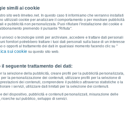
ie simili ai cookie
31°
31°
31°
31°
31°
31°
30°
30°
tro sito web ilmeteo.net. In questo caso ti informiamo che verranno installati
no utilizzati cookie per analizzare il comportamento o per mostrare pubblicità
i e pubblicità non personalizzata. Puoi rifiutare l'installazione dei cookie e
24°
24°
24°
23°
 abbonamento premendo il pulsante "Rifiuta".
23°
22°
22°
22°
i univoci o tecnologie simili per archiviare, accedere e trattare dati personali
lcuni fornitori potrebbero trattare i tuoi dati personali sulla base di un interesse
so o opporti al trattamento dei dati in qualsiasi momento facendo clic su "
tica sui cookie
su questo sito web.
 il seguente trattamento dei dati:
en
14
Sab
15
Dom
16
Lun
17
Mar
18
Mer
19
Gio
20
Ven
21
er la selezione della pubblicità, creare profili per la pubblicità personalizzata,
emperatura minima
Punto di rugiada
i per la personalizzazione dei contenuti, utilizzare profili per la selezione di
prestazioni dei contenuti, comprendere il pubblico attraverso statistiche o la
rare i servizi, utilizzare dati limitati per la selezione dei contenuti.
e del dispositivo, pubblicità e contenuti personalizzati, misurazione delle
 ricerche sul pubblico, sviluppo di servizi.
osità per i prossimi 14 giorni
100
75
16