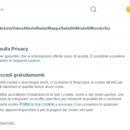
Notizie
Video
Allerte
Radar
Mappe
Satelliti
Modelli
Mondo
Sci
sulla Privacy
 per garantire che le informazioni offerte siano di qualità. È possibile accedere
zando le seguenti opzioni:
accedi gratuitamente
na
Cabrera de Mar
Grafici del tempo
ite cookie o tecnologie simili, ci consente di finanziare la nostra attività per
ati standard di qualità senza alcun costo.
de Mar
b accettando l'installazione di tutti i cookie, nostri o dei nostri partner, che
hé di sviluppare un profilo specifico per mostrarti la pubblicità o contenuti
Politica sui cookie
nella nostra
e revocare il tuo consenso in qualsiasi
he appare disponibile a piè di pagina del nostro sito web.
RNATIVA,
ma e punto di rugiada per i prossimi 14 giorni