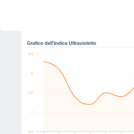
S
S
E
SE
SE
SE
km/h
Sab
8
Dom
9
Lun
10
Mar
11
Mer
12
Gio
13
V
Raffiche massime di ve
Grafico dell'Indice Ultravioletto
8.5
8
7.5
7
6.5