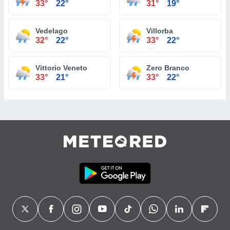
33°
22°
31°
19°
Vedelago
Villorba
32°
22°
33°
22°
Vittorio Veneto
Zero Branco
33°
21°
33°
22°