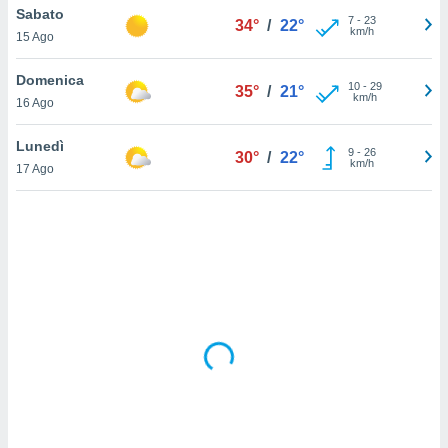
Sabato
7
-
23
34°
/
22°
km/h
sui cookie
15 Ago
e il tuo
 in
Domenica
10
-
29
35°
/
21°
km/h
16 Ago
o
 il
Lunedì
9
-
26
30°
/
22°
km/h
azioni
17 Ago
kie
re
le a piè
 del
to web.
ATIVA,
e
gie
i cookie
ccetti
zione dei