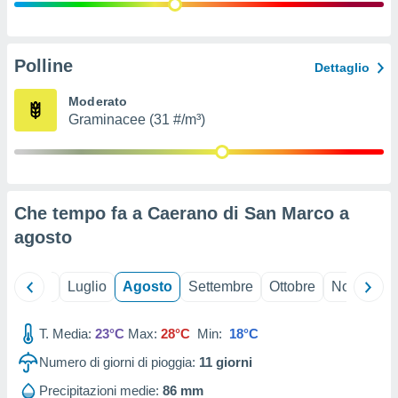
ioni
" o
tra
sui cookie
o sito
Polline
Dettaglio
Moderato
nostri
Graminacee (31 #/m³)
mo il
te
ento dei
Che tempo fa a Caerano di San Marco a
re
agosto
ioni su
vo e/o
i,
Giugno
Luglio
Agosto
Settembre
Ottobre
Novembre
 dati
er la
 della
T. Media:
23°C
Max:
28°C
Min:
18°C
à, creare
r la
Numero di giorni di pioggia:
11
giorni
à
izzata,
Precipitazioni medie:
86 mm