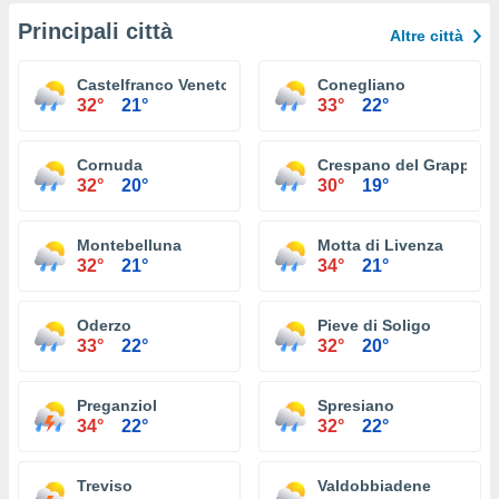
Principali città
Altre città
Castelfranco Veneto
Conegliano
32°
21°
33°
22°
Cornuda
Crespano del Grappa
32°
20°
30°
19°
Montebelluna
Motta di Livenza
32°
21°
34°
21°
Oderzo
Pieve di Soligo
33°
22°
32°
20°
Preganziol
Spresiano
34°
22°
32°
22°
Treviso
Valdobbiadene