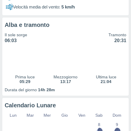
 profili
Velocità media del vento:
5 km/h
lezione
cità
izzata,
Alba e tramonto
fili per
Il sole sorge
Tramonto
izzazione
06:03
20:31
nuti,
 profili
lezione
uti
zzati,
 le
ni degli
Prima luce
Mezzogiorno
Ultima luce
 misurare
05:29
13:17
21:04
zioni dei
Durata del giorno
14h 28m
,
ere il
Calendario Lunare
so
he o la
Lun
Mar
Mer
Gio
Ven
Sab
Dom
ione di
8
9
enienti
diverse,