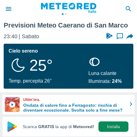
Previsioni Meteo Caerano di San Marco
tiva
rivacy
23:40
Sabato
...
ti di
net
Cielo sereno
net)
25°
i
 da
nisti per
Luna calante
 che le
Temp. percepita 26°
Illuminata:
24%
ioni
iano di
È
Ultim'ora.
Ondata di calore fino a Ferragosto: rischia di
 a
diventare eccezionale. Svolta solo a fine mese?
ito Web
do le
opzioni:
Scarica
GRATIS
la app di
Meteored!
Installa
 i