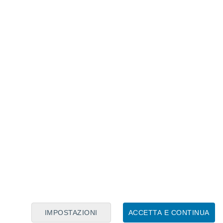
Calendario Lunare
Lun
Mar
Mer
Gio
Ven
Sab
Dom
6
7
8
9
10
11
12
13
14
15
16
17
18
19
IMPOSTAZIONI
ACCETTA E CONTINUA