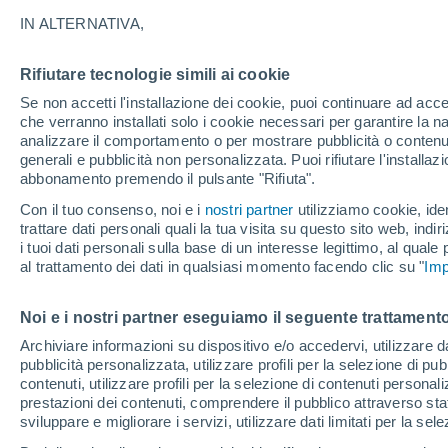
33°
IN ALTERNATIVA,
Rifiutare tecnologie simili ai cookie
Sud-oves
Se non accetti l'installazione dei cookie, puoi continuare ad acc
Temp. percepita 32°
1
-
11 km/h
che verranno installati solo i cookie necessari per garantire la n
analizzare il comportamento o per mostrare pubblicità o contenut
generali e pubblicità non personalizzata. Puoi rifiutare l'install
abbonamento premendo il pulsante "Rifiuta".
Ultim’ora
Caldo intenso sull’Italia, ma venerdì 7 agosto 
Con il tuo consenso, noi e i
nostri partner
utilizziamo cookie, iden
temporali minacciano il Nord
trattare dati personali quali la tua visita su questo sito web, indiri
i tuoi dati personali sulla base di un interesse legittimo, al quale
Il Meteo 1 - 7
Attualità
Mappa di pioggia
Radar di 
al trattamento dei dati in qualsiasi momento facendo clic su "
Imp
Noi e i nostri partner eseguiamo il seguente trattamento
Domani
Sabato
D
Oggi
Archiviare informazioni su dispositivo e/o accedervi, utilizzare dati
pubblicità personalizzata, utilizzare profili per la selezione di pu
7 Ago
8 Ago
6 Ago
contenuti, utilizzare profili per la selezione di contenuti personal
prestazioni dei contenuti, comprendere il pubblico attraverso stat
sviluppare e migliorare i servizi, utilizzare dati limitati per la sel
70%
60%
30%