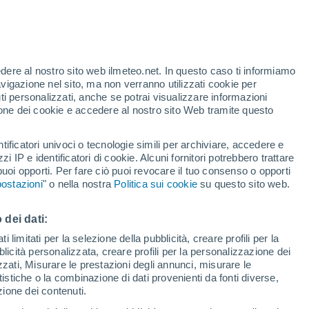
Allerta rossa
Allerta massima per alte
temperature a Calcinate oggi
t
edere al nostro sito web ilmeteo.net. In questo caso ti informiamo
Temperature in calo
avigazione nel sito, ma non verranno utilizzati cookie per
Durante la giornata di domani
i personalizzati, anche se potrai visualizzare informazioni
azione dei cookie e accedere al nostro sito Web tramite questo
forti
tificatori univoci o tecnologie simili per archiviare, accedere e
zzi IP e identificatori di cookie. Alcuni fornitori potrebbero trattare
 puoi opporti. Per fare ciò puoi revocare il tuo consenso o opporti
pioggia
Satelliti
Modelli
ostazioni
" o nella nostra
Politica sui cookie
su questo sito web.
 dei dati:
omenica
Lunedì
Martedì
Mercoledì
 limitati per la selezione della pubblicità, creare profili per la
bblicità personalizzata, creare profili per la personalizzazione dei
9 Ago
10 Ago
11 Ago
12 Ago
izzati, Misurare le prestazioni degli annunci, misurare le
istiche o la combinazione di dati provenienti da fonti diverse,
ezione dei contenuti.
30%
60%