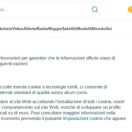
Notizie
Video
Allerte
Radar
Mappe
Satelliti
Modelli
Mondo
Sci
fessionisti per garantire che le informazioni offerte siano di
guenti opzioni:
ccolte tramite cookie o tecnologie simili, ci consente di
n elevati standard di qualità senza alcun costo.
nate
re al sito Web accettando l'installazione di tutti i cookie, nostri
 il comportamento sul sito Web, nonché di sviluppare un profilo
...
asati su di esso. Puoi consultare maggiori informazioni nella
si momento premendo il pulsante
Impostazioni cookie
che appare
Per ora
Piogge deboli nelle prossime ore