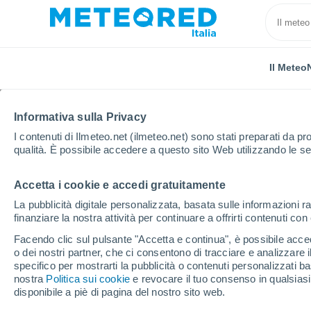
Il Meteo
Informativa sulla Privacy
I contenuti di Ilmeteo.net (ilmeteo.net) sono stati preparati da pro
qualità. È possibile accedere a questo sito Web utilizzando le se
Accetta i cookie e accedi gratuitamente
Home
Provincia di Bergamo
Calcinate
La pubblicità digitale personalizzata, basata sulle informazioni ra
finanziare la nostra attività per continuare a offrirti contenuti co
Previsioni Meteo Calci
Facendo clic sul pulsante "Accetta e continua", è possibile accede
o dei nostri partner, che ci consentono di tracciare e analizzare
20:57
Giovedi
specifico per mostrarti la pubblicità o contenuti personalizzati b
nostra
Politica sui cookie
e revocare il tuo consenso in qualsia
disponibile a piè di pagina del nostro sito web.
Nubi sparse