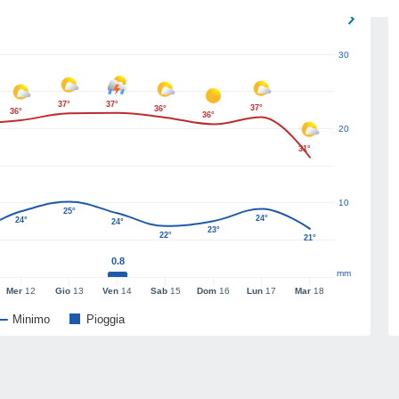
30
37°
37°
37°
36°
36°
36°
20
31°
10
25°
24°
24°
24°
23°
22°
21°
0.8
mm
Mer
12
Gio
13
Ven
14
Sab
15
Dom
16
Lun
17
Mar
18
Minimo
Pioggia