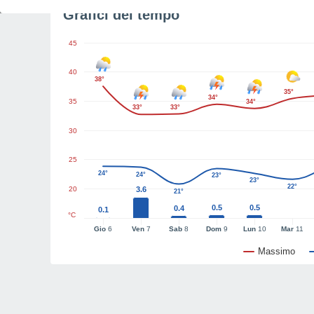
Grafici del tempo
45
40
38°
35°
34°
35
34°
33°
33°
30
25
24°
24°
23°
23°
22°
20
3.6
21°
0.5
0.5
0.4
0.1
°C
Gio
6
Ven
7
Sab
8
Dom
9
Lun
10
Mar
11
Massimo