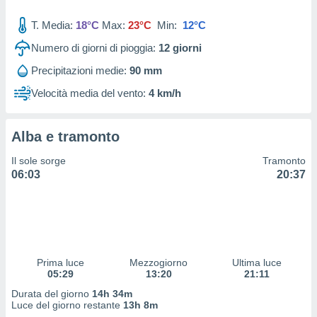
 profili
lezione
T. Media:
18°C
Max:
23°C
Min:
12°C
cità
izzata,
Numero di giorni di pioggia:
12
giorni
fili per
Precipitazioni medie:
90 mm
izzazione
Velocità media del vento:
4 km/h
nuti,
 profili
lezione
Alba e tramonto
uti
zzati,
Il sole sorge
Tramonto
 le
06:03
20:37
ni degli
 misurare
zioni dei
,
ere il
so
Prima luce
Mezzogiorno
Ultima luce
05:29
13:20
21:11
he o la
ione di
Durata del giorno
14h 34m
enienti
Luce del giorno restante
13h 8m
diverse,