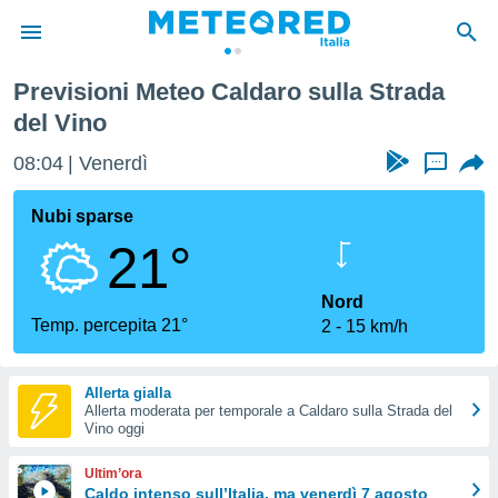
 Vino
Previsioni Meteo Caldaro sulla Strada
tiva
del Vino
rivacy
ti di
08:04
Venerdì
...
net
net)
Nubi sparse
i
 da
21°
nisti per
 che le
Nord
ioni
Temp. percepita 21°
iano di
2
15 km/h
È
 a
Allerta gialla
ito Web
Allerta moderata per temporale a Caldaro sulla Strada del
Vino oggi
do le
opzioni:
Ultim’ora
Caldo intenso sull’Italia, ma venerdì 7 agosto
 i