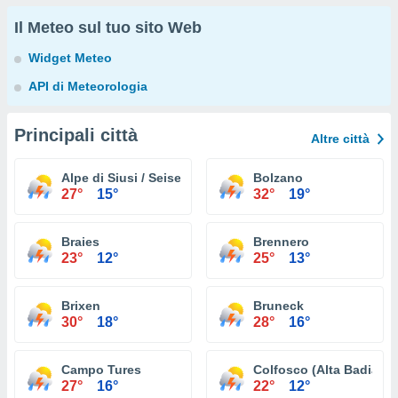
Il Meteo sul tuo sito Web
Widget Meteo
API di Meteorologia
Principali città
Altre città
Alpe di Siusi / Seiser Alm
Bolzano
27°
15°
32°
19°
Braies
Brennero
23°
12°
25°
13°
Brixen
Bruneck
30°
18°
28°
16°
Campo Tures
Colfosco (Alta Badia)
27°
16°
22°
12°