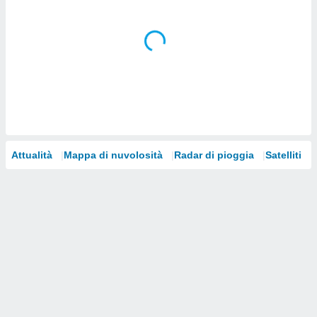
i nostri
artner
Attualità
Mappa di nuvolosità
Radar di pioggia
Satelliti