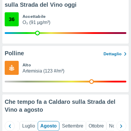
ioni
" o
sulla Strada del Vino oggi
tra
sui cookie
Accettabile
36
o sito
O₃ (91 µg/m³)
nostri
mo il
Polline
te
Dettaglio
ento dei
Alto
Artemisia (123 #/m³)
re
ioni su
vo e/o
i,
 dati
er la
Che tempo fa a Caldaro sulla Strada del
 della
Vino a
agosto
à, creare
r la
à
Giugno
Luglio
Agosto
Settembre
Ottobre
Novembre
izzata,