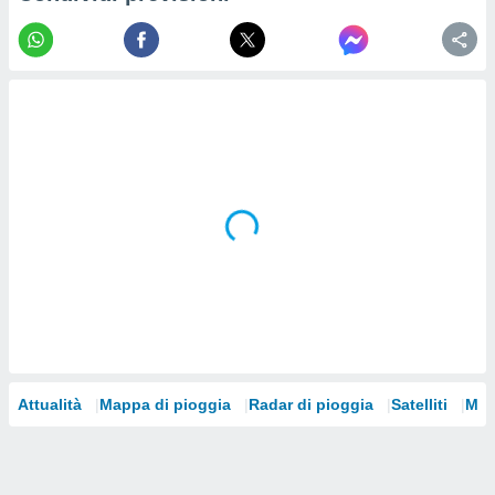
re e
e i
tilizzare
ati per la
e dei
.
izzazione
azione
o la
e del
vo,
à e
i
zzati,
one delle
ni dei
Attualità
Mappa di pioggia
Radar di pioggia
Satelliti
Mod
 e degli
 ricerche
ico,
di