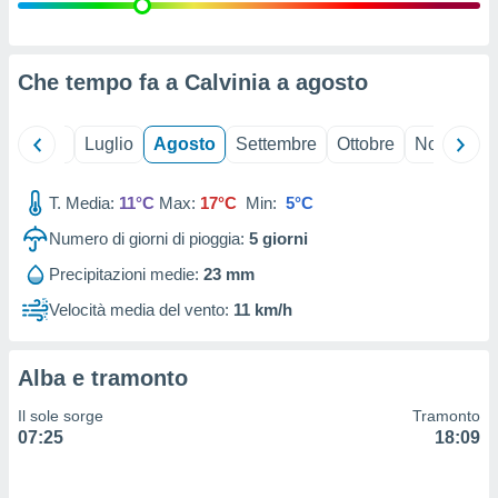
ioni
" o
tra
sui cookie
o sito
Che tempo fa a Calvinia a
agosto
nostri
Giugno
Luglio
Agosto
Settembre
Ottobre
Novembre
mo il
T. Media:
11°C
Max:
17°C
Min:
5°C
te
ento dei
Numero di giorni di pioggia:
5
giorni
Precipitazioni medie:
23 mm
re
ioni su
Velocità media del vento:
11 km/h
vo e/o
i,
 dati
Alba e tramonto
er la
 della
Il sole sorge
Tramonto
à, creare
07:25
18:09
r la
à
izzata,