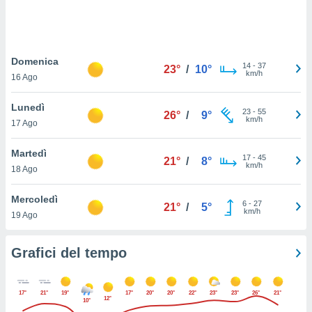
puoi
re ad
 al
ito web
Domenica
et. In
14
-
37
23°
/
10°
km/h
aso ti
16 Ago
mo che
installati
Lunedì
23
-
55
26°
/
9°
okie
km/h
17 Ago
i per
 la
Martedì
one nel
17
-
45
21°
/
8°
km/h
 non
18 Ago
utilizzati
er
Mercoledì
6
-
27
21°
/
5°
e il
km/h
19 Ago
amento o
rare
à o
Grafici del tempo
i
zzati,
 potrai
17°
21°
19°
17°
20°
20°
22°
23°
23°
26°
21°
12°
are
10°