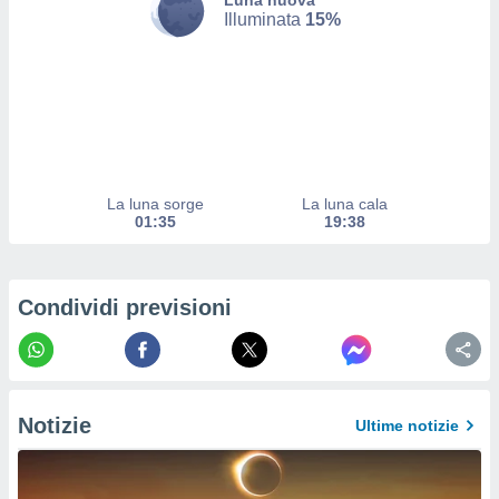
Luna nuova
a su
Illuminata
15%
ito web,
IP e
tori di
Alcuni
ro
 tuoi dati
 sulla
un
La luna sorge
La luna cala
e
01:35
19:38
, al quale
rti. Per
puoi
il tuo
Condividi previsioni
o o
l
nto dei
ualsiasi
 facendo
Notizie
Ultime notizie
ioni
" o
tra
sui cookie