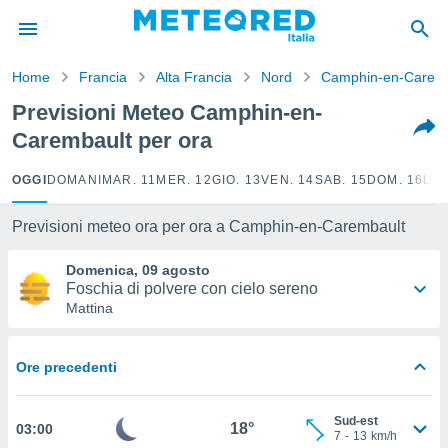
tiva
rivacy
Home
Francia
Alta Francia
Nord
Camphin-en-Carem
ti di
net
Previsioni Meteo Camphin-en-
net)
Carembault per ora
i
 da
nisti per
OGGI
DOMANI
MAR. 11
MER. 12
GIO. 13
VEN. 14
SAB. 15
DOM. 16
LUN
 che le
ioni
Previsioni meteo ora per ora a Camphin-en-Carembault
iano di
È
Domenica, 09 agosto
Foschia di polvere con cielo sereno
 a
Mattina
ito Web
do le
opzioni:
Ore precedenti
 i
e
Sud-est
18°
03:00
7
-
13
km/h
amente