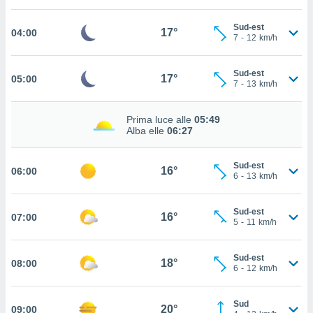
cità
Sud-est
17°
04:00
7
-
12
km/h
izzata,
ACCETTA
ulle
E
ioni
Sud-est
CONTINUA
17°
05:00
tramite
7
-
13
km/h
e simili,
IMPOSTAZIONI
Prima luce alle
05:49
nte di
Alba elle
06:27
e la
tività per
re a
Sud-est
16°
06:00
6
-
13
km/h
ontenuti
ti
 di
Sud-est
16°
senza
07:00
5
-
11
km/h
sto.
clic sul
Sud-est
18°
08:00
 "Accetta
6
-
12
km/h
a", è
Sud
al sito
20°
09:00