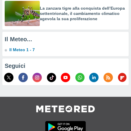
izzata,
La zanzara tigre alla conquista dell’Europa
fili per
settentrionale, il cambiamento climatico
agevola la sua proliferazione
izzazione
nuti,
 profili
lezione
Il Meteo...
uti
zzati,
Il Meteo 1 - 7
 le
ni degli
 misurare
Seguici
zioni dei
,
ere il
so
he o la
ione di
enienti
diverse,
re e
e i
tilizzare