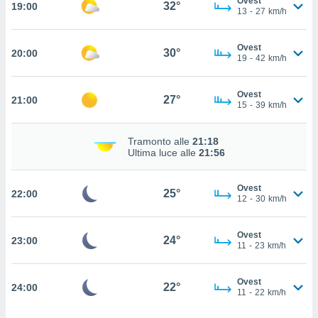
Ovest
32°
19:00
ito web
13
-
27
km/h
et. In
aso ti
Ovest
mo che
30°
20:00
19
-
42
km/h
installati
okie
i per
Ovest
27°
21:00
 la
15
-
39
km/h
one nel
 non
Tramonto alle
21:18
utilizzati
Ultima luce alle
21:56
er
e il
amento o
Ovest
25°
22:00
rare
12
-
30
km/h
à o
i
Ovest
zzati,
24°
23:00
11
-
23
km/h
 potrai
are
ioni
Ovest
22°
24:00
11
-
22
km/h
e
à non