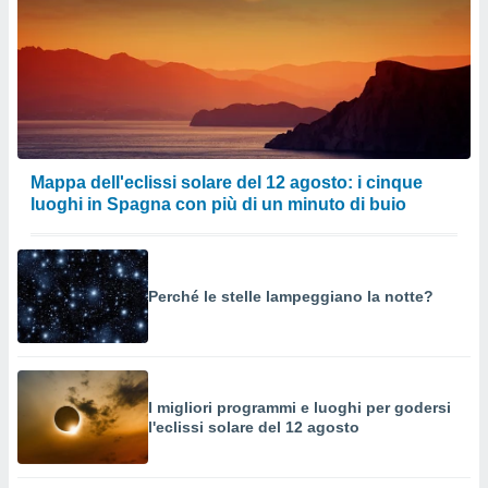
o sito
nostri
mo il
te
ento dei
Mappa dell'eclissi solare del 12 agosto: i cinque
luoghi in Spagna con più di un minuto di buio
re
ioni su
vo e/o
i,
 dati
Perché le stelle lampeggiano la notte?
er la
 della
à, creare
r la
à
I migliori programmi e luoghi per godersi
izzata,
l'eclissi solare del 12 agosto
 profili
lezione
cità