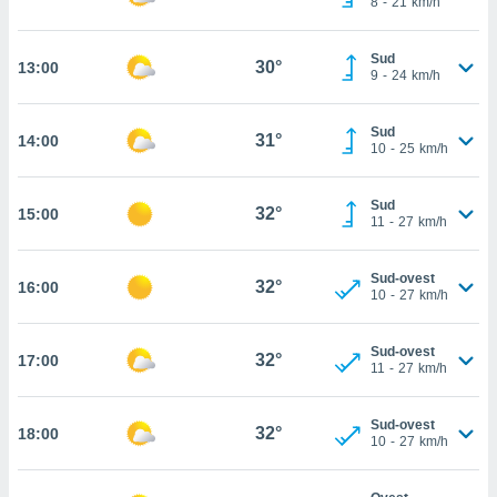
8
-
21
km/h
 in
o
Sud
30°
13:00
9
-
24
km/h
 il
azioni
Sud
31°
14:00
kie
10
-
25
km/h
re
le a piè
Sud
 del
32°
15:00
11
-
27
km/h
to web.
Sud-ovest
32°
16:00
ATIVA,
10
-
27
km/h
e
Sud-ovest
gie
32°
17:00
11
-
27
km/h
i cookie
ccetti
Sud-ovest
zione dei
32°
18:00
10
-
27
km/h
puoi
re ad
 al