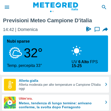
Previsioni Meteo Campione D'italia
tiva
rivacy
14:42
Domenica
...
ti di
net
Nubi sparse
net)
32°
i
 da
nisti per
UV
6 Alto
FPS
 che le
Temp. percepita 33°
15-25
ioni
iano di
È
Allerta gialla
Allerta moderata per alte temperature a Campione D'italia
 a
oggi
ito Web
do le
Ultim'ora.
opzioni:
Meteo, tendenza di lungo termine: arrivano
conferme, la svolta dopo Ferragosto
 i