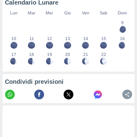
Calendario Lunare
re e
e i
Lun
Mar
Mer
Gio
Ven
Sab
Dom
tilizzare
9
ati per la
e dei
.
10
11
12
13
14
15
16
izzazione
17
18
19
20
21
22
azione
o la
e del
vo,
Condividi previsioni
à e
i
zzati,
one delle
ni dei
 e degli
 ricerche
ico,
di