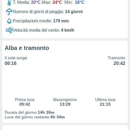
T. Media:
20°C
Max:
24°C
Min:
16°C
 profili
lezione
Numero di giorni di pioggia:
14
giorni
cità
izzata,
Precipitazioni medie:
179 mm
fili per
Velocità media del vento:
4 km/h
izzazione
nuti,
 profili
Alba e tramonto
lezione
Il sole sorge
Tramonto
uti
06:16
20:42
zzati,
 le
ni degli
 misurare
zioni dei
,
ere il
Prima luce
Mezzogiorno
Ultima luce
05:42
13:29
21:15
so
Durata del giorno
14h 26m
he o la
Luce del giorno restante
6h 34m
ione di
enienti
diverse,