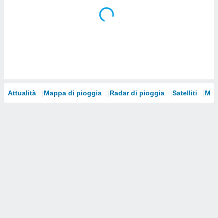
i nostri
artner
Attualità
Mappa di pioggia
Radar di pioggia
Satelliti
Mod