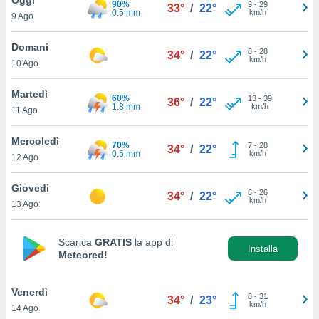
90%
a", è
9
-
29
33°
/
22°
0.5 mm
km/h
9 Ago
al sito
ettando
Domani
8
-
28
34°
/
22°
zione di
km/h
10 Ago
okie,
dei nostri
Martedì
60%
13
-
39
che ci
36°
/
22°
1.8 mm
km/h
11 Ago
no di
 e
e il
Mercoledì
70%
7
-
28
34°
/
22°
amento
0.5 mm
km/h
12 Ago
 Web,
i
Giovedi
6
-
26
re un
34°
/
22°
km/h
13 Ago
pecifico
arti la
à o
Scarica
GRATIS
la app di
i
Installa
Meteored!
zzati
 di esso.
sultare
Venerdì
8
-
31
34°
/
23°
km/h
14 Ago
oni nella