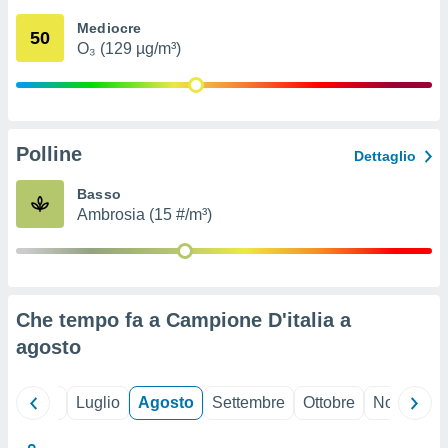
ioni
" o
Mediocre
tra
50
O₃ (129 µg/m³)
sui cookie
o sito
nostri
Polline
Dettaglio
mo il
te
Basso
ento dei
Ambrosia (15 #/m³)
re
ioni su
vo e/o
i,
Che tempo fa a Campione D'italia a
 dati
er la
agosto
 della
à, creare
r la
Giugno
Luglio
Agosto
Settembre
Ottobre
Novembre
à
izzata,