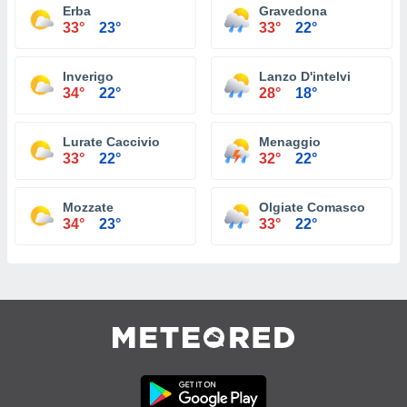
Erba
Gravedona
33°
23°
33°
22°
Inverigo
Lanzo D'intelvi
34°
22°
28°
18°
Lurate Caccivio
Menaggio
33°
22°
32°
22°
Mozzate
Olgiate Comasco
34°
23°
33°
22°