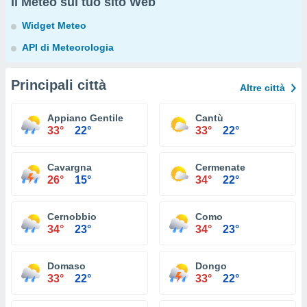
Il Meteo sul tuo sito Web
Widget Meteo
API di Meteorologia
Principali città
Altre città
Appiano Gentile
Cantù
33°
22°
33°
22°
Cavargna
Cermenate
26°
15°
34°
22°
Cernobbio
Como
34°
23°
34°
23°
Domaso
Dongo
33°
22°
33°
22°