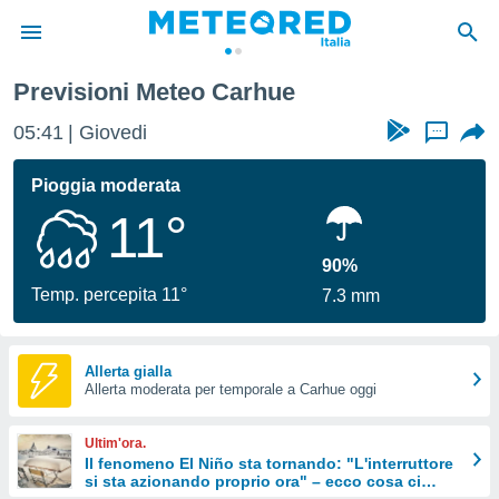
Previsioni Meteo Carhue
tiva
rivacy
05:41
Giovedi
...
ti di
net
Pioggia moderata
net)
11°
i
 da
nisti per
90%
 che le
Temp. percepita 11°
7.3 mm
ioni
iano di
È
Allerta gialla
 a
Allerta moderata per temporale a Carhue oggi
ito Web
do le
Ultim'ora.
opzioni:
Il fenomeno El Niño sta tornando: "L'interruttore
si sta azionando proprio ora" – ecco cosa ci
 i