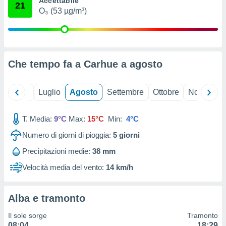
Accettabile
21
ioni
" o
O₃ (53 µg/m³)
tra
sui cookie
o sito
Che tempo fa a Carhue a
agosto
nostri
mo il
Giugno
Luglio
Agosto
Settembre
Ottobre
Novembre
te
ento dei
T. Media:
9°C
Max:
15°C
Min:
4°C
re
Numero di giorni di pioggia:
5
giorni
ioni su
vo e/o
Precipitazioni medie:
38 mm
i,
 dati
Velocità media del vento:
14 km/h
er la
 della
à, creare
Alba e tramonto
r la
à
Il sole sorge
Tramonto
izzata,
08:04
18:29