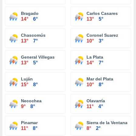
Bragado
Carlos Casares
14°
6°
13°
5°
Chascomús
Coronel Suarez
13°
7°
10°
3°
General Villegas
La Plata
13°
5°
14°
7°
Luján
Mar del Plata
15°
8°
10°
8°
Necochea
Olavarría
9°
8°
11°
4°
Pinamar
Sierra de la Ventana
11°
8°
8°
2°