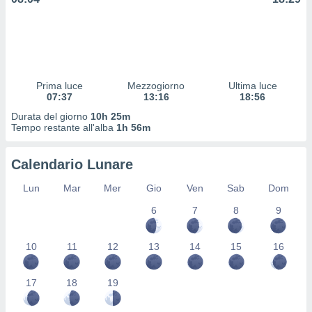
 profili
lezione
cità
izzata,
fili per
Prima luce
Mezzogiorno
Ultima luce
izzazione
07:37
13:16
18:56
nuti,
 profili
Durata del giorno
10h 25m
lezione
Tempo restante all'alba
1h 56m
uti
zzati,
Calendario Lunare
 le
ni degli
Lun
Mar
Mer
Gio
Ven
Sab
Dom
 misurare
zioni dei
6
7
8
9
,
ere il
10
11
12
13
14
15
16
so
he o la
17
18
19
ione di
enienti
diverse,