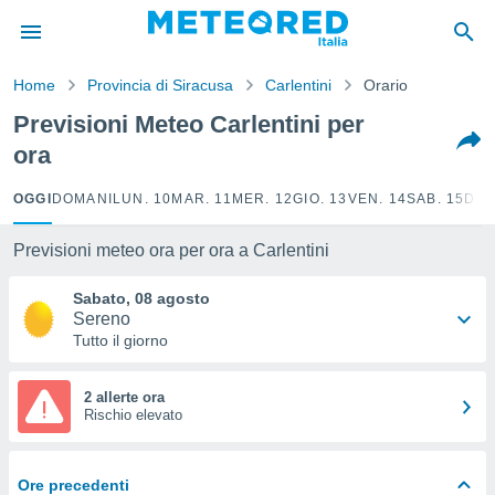
tiva
rivacy
Home
Provincia di Siracusa
Carlentini
Orario
ti di
net
Previsioni Meteo Carlentini per
net)
ora
i
 da
nisti per
OGGI
DOMANI
LUN. 10
MAR. 11
MER. 12
GIO. 13
VEN. 14
SAB. 15
DOM
 che le
ioni
Previsioni meteo ora per ora a Carlentini
iano di
È
Sabato, 08 agosto
Sereno
 a
Tutto il giorno
ito Web
do le
opzioni:
2 allerte ora
Rischio elevato
 i
e
Ore precedenti
amente