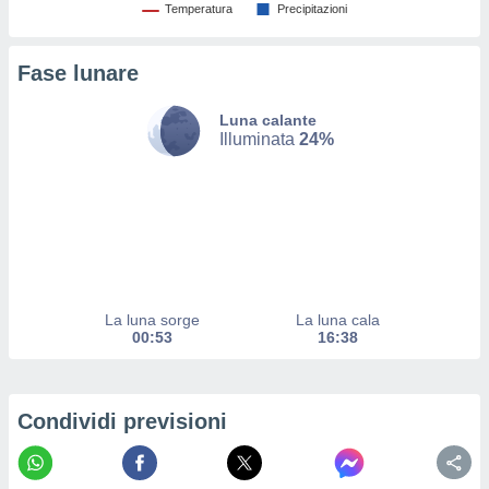
Temperatura
Precipitazioni
ito web
et. In
aso ti
Fase lunare
mo che
installati
okie
Luna calante
Illuminata
24%
i per
 la
one nel
 non
utilizzati
er
e il
amento o
rare
La luna sorge
La luna cala
à o
00:53
16:38
i
zzati,
 potrai
are
Condividi previsioni
ioni
e
à non