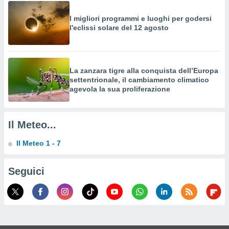
a su
ito web,
I migliori programmi e luoghi per godersi
IP e
l'eclissi solare del 12 agosto
tori di
Alcuni
ro
 tuoi dati
La zanzara tigre alla conquista dell’Europa
 sulla
settentrionale, il cambiamento climatico
agevola la sua proliferazione
un
e
, al quale
rti. Per
Il Meteo...
puoi
il tuo
Il Meteo 1 - 7
o o
l
nto dei
Seguici
ualsiasi
 facendo
ioni
" o
tra
sui cookie