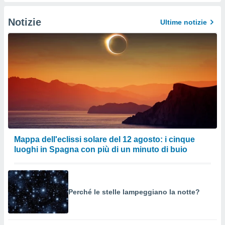
izzata.
utare
zione dei
Notizie
Ultime notizie
 al
ito Web
questo
ento
 il
o
, noi e i
rtner
Mappa dell'eclissi solare del 12 agosto: i cinque
mo
luoghi in Spagna con più di un minuto di buio
tori
o
e simili
viare,
Perché le stelle lampeggiano la notte?
 e
ati
 quali la