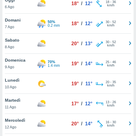
a", è
18
-
36
18°
/
12°
km/h
6 Ago
al sito
ettando
Domani
50%
30
-
52
18°
/
12°
zione di
0.2 mm
km/h
7 Ago
okie,
dei nostri
Sabato
30
-
52
che ci
20°
/
13°
km/h
8 Ago
no di
 e
e il
Domenica
70%
25
-
46
19°
/
14°
amento
1.4 mm
km/h
9 Ago
 Web,
i
Lunedì
20
-
35
re un
19°
/
11°
km/h
10 Ago
pecifico
arti la
Martedì
à o
13
-
26
17°
/
12°
km/h
i
11 Ago
zzati
 di esso.
Mercoledì
16
-
30
sultare
20°
/
14°
km/h
12 Ago
oni nella