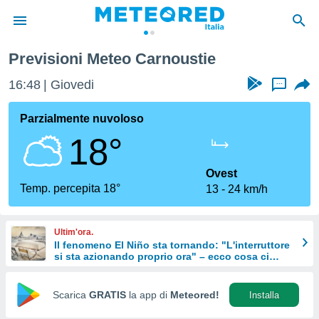
Previsioni Meteo Carnoustie
tiva
rivacy
16:48
Giovedi
...
ti di
net
Parzialmente nuvoloso
net)
18°
i
 da
nisti per
Ovest
 che le
Temp. percepita 18°
13
24 km/h
ioni
iano di
È
Ultim'ora.
Il fenomeno El Niño sta tornando: "L'interruttore
 a
si sta azionando proprio ora" – ecco cosa ci
ito Web
aspetta in inverno
do le
opzioni:
Scarica
GRATIS
la app di
Meteored!
Installa
 i