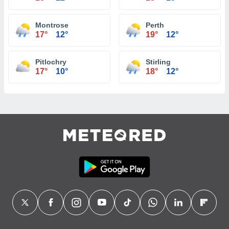
Montrose
Perth
17°
12°
19°
12°
Pitlochry
Stirling
17°
10°
18°
12°