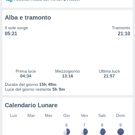
 profili
lezione
cità
Alba e tramonto
izzata,
fili per
Il sole sorge
Tramonto
05:21
21:10
izzazione
nuti,
 profili
lezione
uti
zzati,
Prima luce
Mezzogiorno
Ultima luce
 le
04:34
13:16
21:57
ni degli
 misurare
Durata del giorno
15h 48m
zioni dei
Luce del giorno restante
5h 9m
,
ere il
Calendario Lunare
so
Lun
Mar
Mer
Gio
Ven
Sab
Dom
he o la
ione di
6
7
8
9
enienti
diverse,