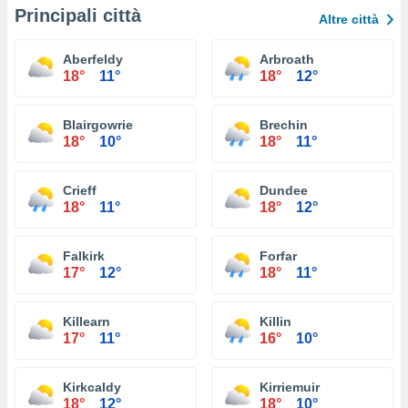
Principali città
Altre città
Aberfeldy
Arbroath
18°
11°
18°
12°
Blairgowrie
Brechin
18°
10°
18°
11°
Crieff
Dundee
18°
11°
18°
12°
Falkirk
Forfar
17°
12°
18°
11°
Killearn
Killin
17°
11°
16°
10°
Kirkcaldy
Kirriemuir
18°
12°
18°
10°