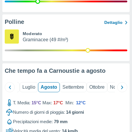
ioni
" o
tra
sui cookie
o sito
Polline
Dettaglio
Moderato
nostri
Graminacee (49 #/m³)
mo il
te
ento dei
Che tempo fa a Carnoustie a
agosto
re
ioni su
vo e/o
Giugno
Luglio
Agosto
Settembre
Ottobre
Novembre
i,
 dati
er la
T. Media:
15°C
Max:
17°C
Min:
12°C
 della
Numero di giorni di pioggia:
14
giorni
à, creare
r la
Precipitazioni medie:
79 mm
à
izzata,
Velocità media del vento:
14 km/h