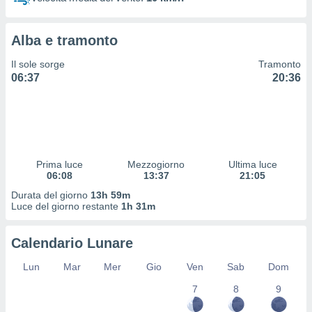
 profili
lezione
cità
Alba e tramonto
izzata,
fili per
Il sole sorge
Tramonto
06:37
20:36
izzazione
nuti,
 profili
lezione
uti
zzati,
Prima luce
Mezzogiorno
Ultima luce
 le
06:08
13:37
21:05
ni degli
 misurare
Durata del giorno
13h 59m
zioni dei
Luce del giorno restante
1h 31m
,
ere il
Calendario Lunare
so
Lun
Mar
Mer
Gio
Ven
Sab
Dom
he o la
ione di
7
8
9
enienti
diverse,