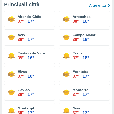
Principali città
Altre città
Alter do Chão
Arronches
37°
17°
38°
16°
Avis
Campo Maior
36°
17°
38°
18°
Castelo de Vide
Crato
35°
16°
37°
16°
Elvas
Fronteira
37°
18°
37°
17°
Gavião
Monforte
36°
17°
37°
17°
Montargil
Nisa
36°
17°
37°
17°