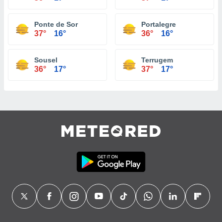
Ponte de Sor
Portalegre
37°
16°
36°
16°
Sousel
Terrugem
36°
17°
37°
17°