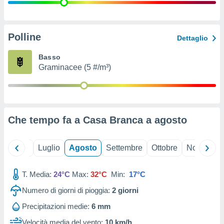
ioni
" o
tra
sui cookie
o sito
Polline
Dettaglio
Basso
nostri
Graminacee (5 #/m³)
mo il
te
ento dei
Che tempo fa a Casa Branca a
agosto
re
ioni su
vo e/o
Giugno
Luglio
Agosto
Settembre
Ottobre
Novembre
i,
 dati
er la
T. Media:
24°C
Max:
32°C
Min:
17°C
 della
Numero di giorni di pioggia:
2
giorni
à, creare
r la
Precipitazioni medie:
6 mm
à
izzata,
Velocità media del vento:
10 km/h