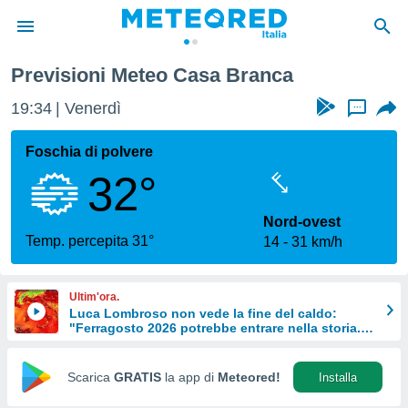
Previsioni Meteo Casa Branca
tiva
rivacy
19:34
Venerdì
...
ti di
net
Foschia di polvere
net)
32°
i
 da
nisti per
Nord-ovest
 che le
Temp. percepita 31°
14
31 km/h
ioni
iano di
È
Ultim'ora.
Luca Lombroso non vede la fine del caldo:
 a
"Ferragosto 2026 potrebbe entrare nella storia.
ito Web
Ecco perché."
do le
opzioni:
Scarica
GRATIS
la app di
Meteored!
Installa
 i