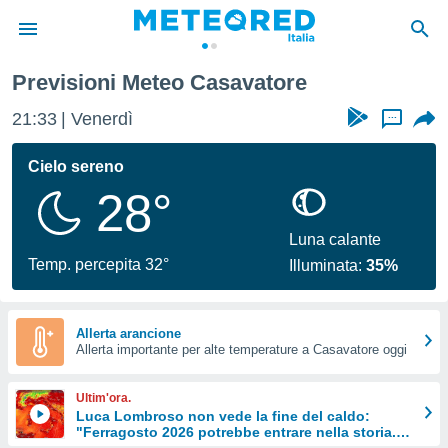
Previsioni Meteo Casavatore
tiva
rivacy
21:33
Venerdì
...
ti di
net
Cielo sereno
net)
28°
i
 da
nisti per
Luna calante
 che le
Temp. percepita 32°
Illuminata:
35%
ioni
iano di
È
Allerta arancione
 a
Allerta importante per alte temperature a Casavatore oggi
ito Web
do le
Ultim'ora.
opzioni:
Luca Lombroso non vede la fine del caldo:
"Ferragosto 2026 potrebbe entrare nella storia.
 i