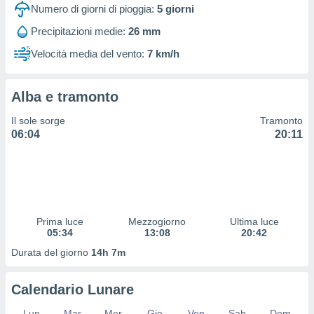
 profili
Numero di giorni di pioggia:
5
giorni
lezione
Precipitazioni medie:
26 mm
cità
izzata,
Velocità media del vento:
7 km/h
fili per
izzazione
Alba e tramonto
nuti,
 profili
Il sole sorge
Tramonto
lezione
06:04
20:11
uti
zzati,
 le
ni degli
 misurare
zioni dei
,
Prima luce
Mezzogiorno
Ultima luce
05:34
13:08
20:42
ere il
Durata del giorno
14h 7m
so
he o la
ione di
Calendario Lunare
enienti
diverse,
Lun
Mar
Mer
Gio
Ven
Sab
Dom