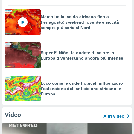
Meteo Italia, caldo africano fino a
Ferragosto: weekend rovente e siccità
sempre più seria al Nord
Super El Niño: le ondate di calore in
Europa diventeranno ancora più intense
Ecco come le onde tropicali influenzano
l’estensione dell’anticiclone africano in
Europa
Video
Altri video