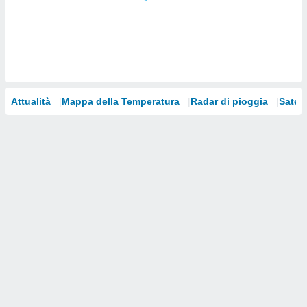
i nostri
artner
Attualità
Mappa della Temperatura
Radar di pioggia
Satelli