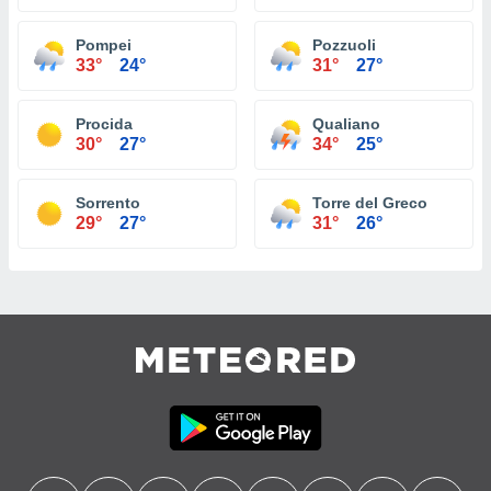
Pompei
Pozzuoli
33°
24°
31°
27°
Procida
Qualiano
30°
27°
34°
25°
Sorrento
Torre del Greco
29°
27°
31°
26°