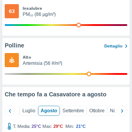
ioni
" o
Insalubre
tra
63
PM₁₀ (86 µg/m³)
sui cookie
o sito
nostri
Polline
Dettaglio
mo il
te
Alto
ento dei
Artemisia (56 #/m³)
re
ioni su
vo e/o
i,
Che tempo fa a Casavatore a
agosto
 dati
er la
 della
Giugno
Luglio
Agosto
Settembre
Ottobre
Novembre
à, creare
r la
à
T. Media:
25°C
Max:
29°C
Min:
21°C
izzata,