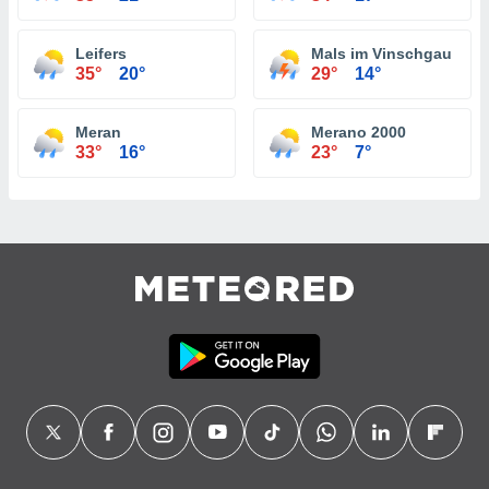
Leifers
Mals im Vinschgau
35°
20°
29°
14°
Meran
Merano 2000
33°
16°
23°
7°