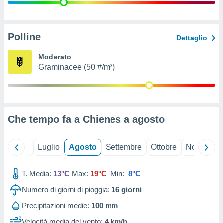
ioni
" o
tra
sui cookie
o sito
Polline
Dettaglio
Moderato
nostri
Graminacee (50 #/m³)
mo il
te
ento dei
Che tempo fa a Chienes a
agosto
re
ioni su
vo e/o
Giugno
Luglio
Agosto
Settembre
Ottobre
Novembre
i,
 dati
er la
T. Media:
13°C
Max:
19°C
Min:
8°C
 della
Numero di giorni di pioggia:
16
giorni
à, creare
r la
Precipitazioni medie:
100 mm
à
izzata,
Velocità media del vento:
4 km/h