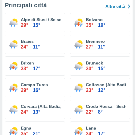
Principali città
Altre città
Alpe di Siusi / Seiser Alm
Bolzano
29°
15°
35°
19°
Braies
Brennero
24°
11°
27°
11°
Brixen
Bruneck
33°
17°
30°
15°
Campo Tures
Colfosco (Alta Badia)
29°
16°
23°
12°
Corvara (Alta Badia)
Croda Rossa - Sesto
24°
13°
22°
8°
Egna
Lana
35°
21°
34°
17°