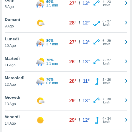
60%
a", è
4
-
23
27°
/
13°
1.5 mm
km/h
8 Ago
al sito
ettando
Domani
6
-
27
28°
/
12°
zione di
km/h
9 Ago
okie,
dei nostri
Lunedì
80%
6
-
29
che ci
27°
/
13°
3.7 mm
km/h
10 Ago
no di
 e
e il
Martedì
70%
7
-
27
26°
/
13°
amento
1.1 mm
km/h
11 Ago
 Web,
i
Mercoledì
70%
3
-
26
re un
28°
/
11°
0.8 mm
km/h
12 Ago
pecifico
arti la
Giovedi
à o
7
-
30
29°
/
13°
km/h
i
13 Ago
zzati
 di esso.
Venerdì
4
-
34
sultare
29°
/
12°
km/h
14 Ago
oni nella