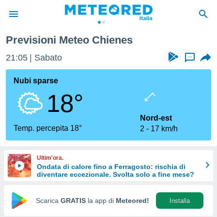
Previsioni Meteo Chienes
tiva
rivacy
21:05
Sabato
...
ti di
net
Nubi sparse
net)
18°
i
 da
nisti per
Nord-est
 che le
Temp. percepita 18°
2
17 km/h
ioni
iano di
È
Ultim'ora.
Ondata di calore fino a Ferragosto: rischia di
 a
diventare eccezionale. Svolta solo a fine mese?
ito Web
do le
opzioni:
Scarica
GRATIS
la app di
Meteored!
Installa
 i