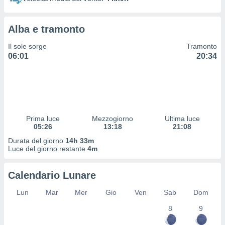
 profili
lezione
cità
Alba e tramonto
izzata,
fili per
Il sole sorge
Tramonto
06:01
20:34
izzazione
nuti,
 profili
lezione
uti
zzati,
Prima luce
Mezzogiorno
Ultima luce
 le
05:26
13:18
21:08
ni degli
 misurare
Durata del giorno
14h 33m
zioni dei
Luce del giorno restante
4m
,
ere il
Calendario Lunare
so
Lun
Mar
Mer
Gio
Ven
Sab
Dom
he o la
ione di
8
9
enienti
diverse,