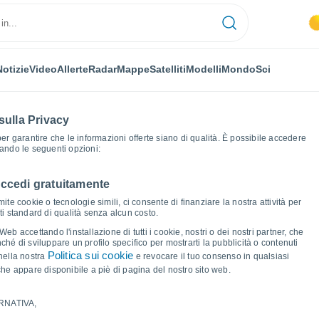
Notizie
Video
Allerte
Radar
Mappe
Satelliti
Modelli
Mondo
Sci
sulla Privacy
 per garantire che le informazioni offerte siano di qualità. È possibile accedere
zando le seguenti opzioni:
accedi gratuitamente
afici del tempo
ite cookie o tecnologie simili, ci consente di finanziare la nostra attività per
ati standard di qualità senza alcun costo.
b accettando l'installazione di tutti i cookie, nostri o dei nostri partner, che
hé di sviluppare un profilo specifico per mostrarti la pubblicità o contenuti
Politica sui cookie
nella nostra
e revocare il tuo consenso in qualsiasi
he appare disponibile a piè di pagina del nostro sito web.
RNATIVA,
ma e punto di rugiada per i prossimi 14 giorni