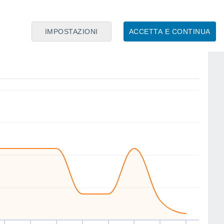
IMPOSTAZIONI
ACCETTA E CONTINUA
E
N
N
N
E
NE
SE
NE
io
13
Ven
14
Sab
15
Dom
16
Lun
17
Mar
18
Mer
19
Gio
20
nto
Velocitá media del vento