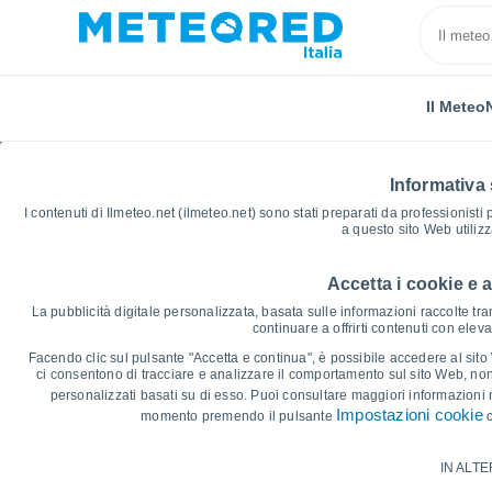
Il Meteo
Informativa 
I contenuti di Ilmeteo.net (ilmeteo.net) sono stati preparati da professionisti
a questo sito Web utiliz
Accetta i cookie e 
Home
Città metropolitana di Torino
Chivasso
Gr
La pubblicità digitale personalizzata, basata sulle informazioni raccolte tram
continuare a offrirti contenuti con elev
Grafici Meteo Chivasso
Facendo clic sul pulsante "Accetta e continua", è possibile accedere al sito We
ci consentono di tracciare e analizzare il comportamento sul sito Web, nonc
personalizzati basati su di esso. Puoi consultare maggiori informazioni 
14 giorni
7 giorni
Impostazioni cookie
momento premendo il pulsante
c
Grafico delle Temperature
IN ALTE
Temperatura massima, temperatura mini