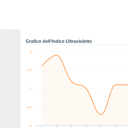
0
SW
E
SW
SW
S
E
km/h
Ven
7
Sab
8
Dom
9
Lun
10
Mar
11
Mer
12
G
Raffiche massime di ve
Grafico dell'Indice Ultravioletto
8
7.5
7
6.5
6