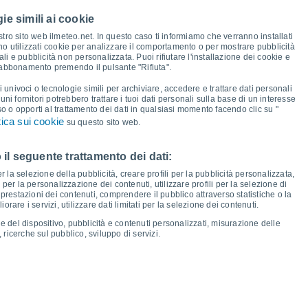
38°
37°
37°
37°
37°
ie simili ai cookie
34°
34°
33°
tro sito web ilmeteo.net. In questo caso ti informiamo che verranno installati
no utilizzati cookie per analizzare il comportamento o per mostrare pubblicità
i e pubblicità non personalizzata. Puoi rifiutare l'installazione dei cookie e
24°
24°
 abbonamento premendo il pulsante "Rifiuta".
23°
23°
23°
22°
22°
22°
i univoci o tecnologie simili per archiviare, accedere e trattare dati personali
lcuni fornitori potrebbero trattare i tuoi dati personali sulla base di un interesse
so o opporti al trattamento dei dati in qualsiasi momento facendo clic su "
tica sui cookie
su questo sito web.
 il seguente trattamento dei dati:
io
13
Ven
14
Sab
15
Dom
16
Lun
17
Mar
18
Mer
19
Gio
20
er la selezione della pubblicità, creare profili per la pubblicità personalizzata,
emperatura minima
Punto di rugiada
i per la personalizzazione dei contenuti, utilizzare profili per la selezione di
prestazioni dei contenuti, comprendere il pubblico attraverso statistiche o la
rare i servizi, utilizzare dati limitati per la selezione dei contenuti.
e del dispositivo, pubblicità e contenuti personalizzati, misurazione delle
 ricerche sul pubblico, sviluppo di servizi.
osità per i prossimi 14 giorni
100
20
75
1016