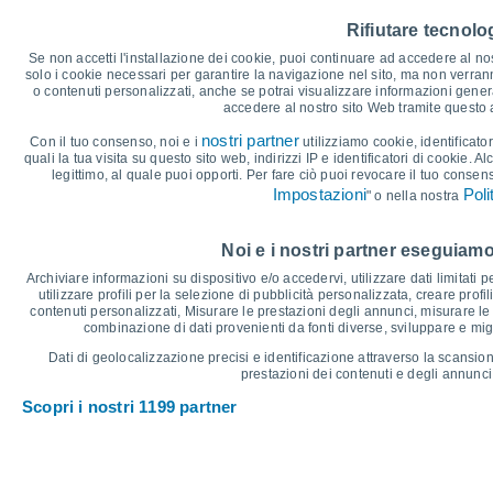
40
36°
36°
Rifiutare tecnolog
35°
35
34°
33°
33°
Se non accetti l'installazione dei cookie, puoi continuare ad accedere al nos
30
solo i cookie necessari per garantire la navigazione nel sito, ma non verran
o contenuti personalizzati, anche se potrai visualizzare informazioni general
25
accedere al nostro sito Web tramite questo
23°
23°
22°
22°
21°
21°
20
nostri partner
Con il tuo consenso, noi e i
utilizziamo cookie, identificator
quali la tua visita su questo sito web, indirizzi IP e identificatori di cookie. A
15
legittimo, al quale puoi opporti. Per fare ciò puoi revocare il tuo consen
Impostazioni
Poli
" o nella nostra
10
°C
Noi e i nostri partner eseguiamo
Ven
7
Sab
8
Dom
9
Lun
10
Mar
11
Mer
12
G
Archiviare informazioni su dispositivo e/o accedervi, utilizzare dati limitati p
Temperatura massima
T
utilizzare profili per la selezione di pubblicità personalizzata, creare profil
contenuti personalizzati, Misurare le prestazioni degli annunci, misurare le 
combinazione di dati provenienti da fonti diverse, sviluppare e miglio
Grafico delle Precipitazioni e Nuvolosità
Dati di geolocalizzazione precisi e identificazione attraverso la scansion
prestazioni dei contenuti e degli annunci,
Pioggia, neve e nuvol
Scopri i nostri 1199 partner
5
10
1018
1016