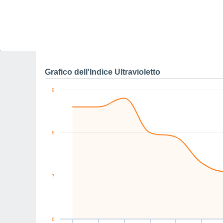
N
N
NW
N
N
N
km/h
Dom
9
Lun
10
Mar
11
Mer
12
Gio
13
Ven
14
S
Raffiche massime di ve
Grafico dell'Indice Ultravioletto
9
8
7
6