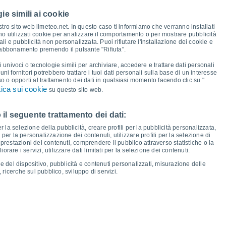
33°
ie simili ai cookie
32°
31°
31°
31°
30°
tro sito web ilmeteo.net. In questo caso ti informiamo che verranno installati
30°
29°
no utilizzati cookie per analizzare il comportamento o per mostrare pubblicità
i e pubblicità non personalizzata. Puoi rifiutare l'installazione dei cookie e
27°
27°
27°
26°
26°
26°
26°
 abbonamento premendo il pulsante "Rifiuta".
25°
i univoci o tecnologie simili per archiviare, accedere e trattare dati personali
lcuni fornitori potrebbero trattare i tuoi dati personali sulla base di un interesse
so o opporti al trattamento dei dati in qualsiasi momento facendo clic su "
tica sui cookie
su questo sito web.
 il seguente trattamento dei dati:
ab
15
Dom
16
Lun
17
Mar
18
Mer
19
Gio
20
Ven
21
Sab
22
er la selezione della pubblicità, creare profili per la pubblicità personalizzata,
emperatura minima
Punto di rugiada
i per la personalizzazione dei contenuti, utilizzare profili per la selezione di
prestazioni dei contenuti, comprendere il pubblico attraverso statistiche o la
rare i servizi, utilizzare dati limitati per la selezione dei contenuti.
e del dispositivo, pubblicità e contenuti personalizzati, misurazione delle
 ricerche sul pubblico, sviluppo di servizi.
osità per i prossimi 14 giorni
100
14
1014
75