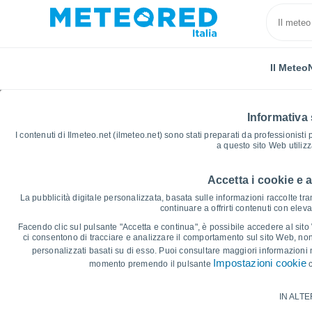
Il Meteo
Informativa 
I contenuti di Ilmeteo.net (ilmeteo.net) sono stati preparati da professionisti
a questo sito Web utiliz
Accetta i cookie e 
Home
Provincia di Crotone
Cirò Marina
Grafici
La pubblicità digitale personalizzata, basata sulle informazioni raccolte tram
continuare a offrirti contenuti con elev
Grafici Meteo Cirò Mar
Facendo clic sul pulsante "Accetta e continua", è possibile accedere al sito We
ci consentono di tracciare e analizzare il comportamento sul sito Web, nonc
personalizzati basati su di esso. Puoi consultare maggiori informazioni 
14 giorni
7 giorni
Impostazioni cookie
momento premendo il pulsante
c
Grafico delle Temperature
IN ALTE
Temperatura massima, temperatura mini