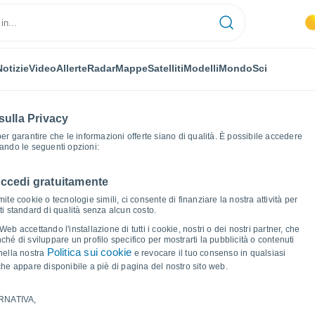
Notizie
Video
Allerte
Radar
Mappe
Satelliti
Modelli
Mondo
Sci
sulla Privacy
 per garantire che le informazioni offerte siano di qualità. È possibile accedere
zando le seguenti opzioni:
accedi gratuitamente
 del tempo
ite cookie o tecnologie simili, ci consente di finanziare la nostra attività per
ati standard di qualità senza alcun costo.
ina
b accettando l'installazione di tutti i cookie, nostri o dei nostri partner, che
hé di sviluppare un profilo specifico per mostrarti la pubblicità o contenuti
Politica sui cookie
nella nostra
e revocare il tuo consenso in qualsiasi
he appare disponibile a piè di pagina del nostro sito web.
RNATIVA,
ma e punto di rugiada per i prossimi 14 giorni