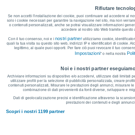
35
33°
33°
Rifiutare tecnolog
32°
32°
32°
31°
Se non accetti l'installazione dei cookie, puoi continuare ad accedere al nos
30
29°
solo i cookie necessari per garantire la navigazione nel sito, ma non verran
28°
28°
28°
28°
28°
o contenuti personalizzati, anche se potrai visualizzare informazioni general
accedere al nostro sito Web tramite questo
25
nostri partner
Con il tuo consenso, noi e i
utilizziamo cookie, identificator
quali la tua visita su questo sito web, indirizzi IP e identificatori di cookie. A
legittimo, al quale puoi opporti. Per fare ciò puoi revocare il tuo consen
20
Impostazioni
Poli
" o nella nostra
°C
Noi e i nostri partner eseguiamo
Dom
9
Lun
10
Mar
11
Mer
12
Gio
13
Ven
14
S
Archiviare informazioni su dispositivo e/o accedervi, utilizzare dati limitati p
Temperatura massima
T
utilizzare profili per la selezione di pubblicità personalizzata, creare profil
contenuti personalizzati, Misurare le prestazioni degli annunci, misurare le 
combinazione di dati provenienti da fonti diverse, sviluppare e miglio
Grafico delle Precipitazioni e Nuvolosità
Dati di geolocalizzazione precisi e identificazione attraverso la scansion
prestazioni dei contenuti e degli annunci,
Pioggia, neve e nuvol
Scopri i nostri 1199 partner
5
1015
1014
1014
10