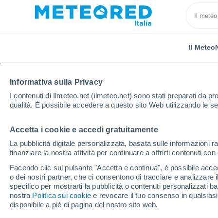
Il Meteo
Informativa sulla Privacy
I contenuti di Ilmeteo.net (ilmeteo.net) sono stati preparati da pro
qualità. È possibile accedere a questo sito Web utilizzando le se
Accetta i cookie e accedi gratuitamente
Home
Provincia di L'Aquila
Cocullo
La pubblicità digitale personalizzata, basata sulle informazioni ra
finanziare la nostra attività per continuare a offrirti contenuti co
Previsioni Meteo Cocul
Facendo clic sul pulsante "Accetta e continua", è possibile accede
o dei nostri partner, che ci consentono di tracciare e analizzare
12:37
Venerdì
specifico per mostrarti la pubblicità o contenuti personalizzati b
nostra
Politica sui cookie
e revocare il tuo consenso in qualsia
disponibile a piè di pagina del nostro sito web.
Sereno