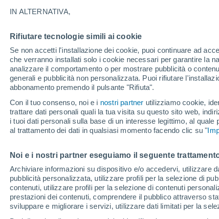
34°
IN ALTERNATIVA,
Rifiutare tecnologie simili ai cookie
UV
8 Molto
Se non accetti l'installazione dei cookie, puoi continuare ad acc
Temp. percepita 32°
FPS
25-50
che verranno installati solo i cookie necessari per garantire la n
analizzare il comportamento o per mostrare pubblicità o contenut
generali e pubblicità non personalizzata. Puoi rifiutare l'install
abbonamento premendo il pulsante "Rifiuta".
Ultim'ora.
L’estate non cambia rotta: caldo fino a metà
Con il tuo consenso, noi e i
nostri partner
utilizziamo cookie, iden
agosto, svolta possibile solo a fine mese
trattare dati personali quali la tua visita su questo sito web, indiri
i tuoi dati personali sulla base di un interesse legittimo, al quale
Il Meteo 1 - 7
Attualità
Mappa di pioggia
Radar di 
al trattamento dei dati in qualsiasi momento facendo clic su "
Imp
Noi e i nostri partner eseguiamo il seguente trattamento
Domani
Domenica
Oggi
Archiviare informazioni su dispositivo e/o accedervi, utilizzare dati
pubblicità personalizzata, utilizzare profili per la selezione di pu
8 Ago
9 Ago
7 Ago
contenuti, utilizzare profili per la selezione di contenuti personal
prestazioni dei contenuti, comprendere il pubblico attraverso stat
sviluppare e migliorare i servizi, utilizzare dati limitati per la sel
90%
50%
60%