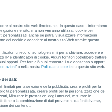
Allerta gialla
Allerta moderata per alte
temperature a Cocullo oggi
 alto!
edere al nostro sito web ilmeteo.net. In questo caso ti informiamo
avigazione nel sito, ma non verranno utilizzati cookie per
i personalizzati, anche se potrai visualizzare informazioni
azione dei cookie e accedere al nostro sito Web tramite questo
tificatori univoci o tecnologie simili per archiviare, accedere e
zzi IP e identificatori di cookie. Alcuni fornitori potrebbero trattare
 puoi opporti. Per fare ciò puoi revocare il tuo consenso o opporti
pioggia
Satelliti
Modelli
ostazioni
" o nella nostra
Politica sui cookie
su questo sito web.
 dei dati:
Lunedì
Martedì
Mercoledì
Giovedi
 limitati per la selezione della pubblicità, creare profili per la
bblicità personalizzata, creare profili per la personalizzazione dei
10 Ago
11 Ago
12 Ago
13 Ago
izzati, Misurare le prestazioni degli annunci, misurare le
istiche o la combinazione di dati provenienti da fonti diverse,
ezione dei contenuti.
50%