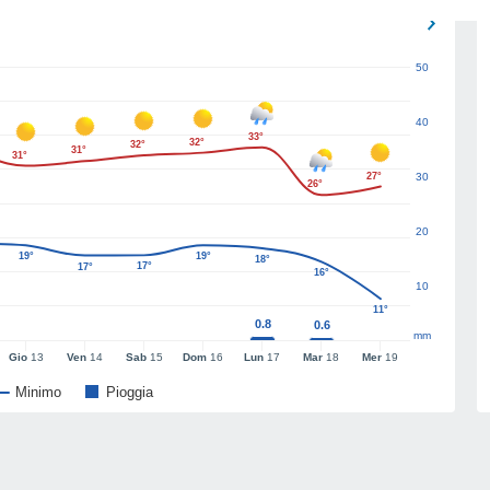
50
40
33°
32°
32°
31°
31°
27°
30
26°
20
19°
19°
18°
17°
17°
16°
10
11°
0.8
0.6
mm
Gio
13
Ven
14
Sab
15
Dom
16
Lun
17
Mar
18
Mer
19
Minimo
Pioggia