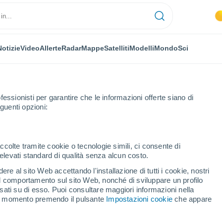
Notizie
Video
Allerte
Radar
Mappe
Satelliti
Modelli
Mondo
Sci
fessionisti per garantire che le informazioni offerte siano di
guenti opzioni:
ccolte tramite cookie o tecnologie simili, ci consente di
n elevati standard di qualità senza alcun costo.
lo
re al sito Web accettando l'installazione di tutti i cookie, nostri
 il comportamento sul sito Web, nonché di sviluppare un profilo
...
asati su di esso. Puoi consultare maggiori informazioni nella
si momento premendo il pulsante
Impostazioni cookie
che appare
Per ora
Piogge deboli nelle prossime ore