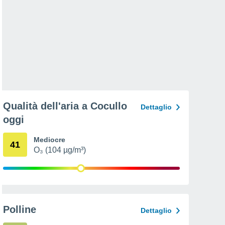
Qualità dell'aria a Cocullo
Dettaglio
oggi
Mediocre
41
O₃ (104 µg/m³)
Polline
Dettaglio