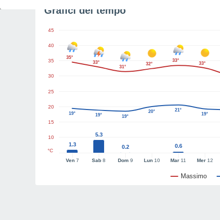
Grafici del tempo
45
40
35°
35
33°
33°
33°
32°
31°
30
25
20
21°
20°
19°
19°
19°
19°
15
5.3
10
1.3
0.6
0.2
°C
Ven
7
Sab
8
Dom
9
Lun
10
Mar
11
Mer
12
Massimo