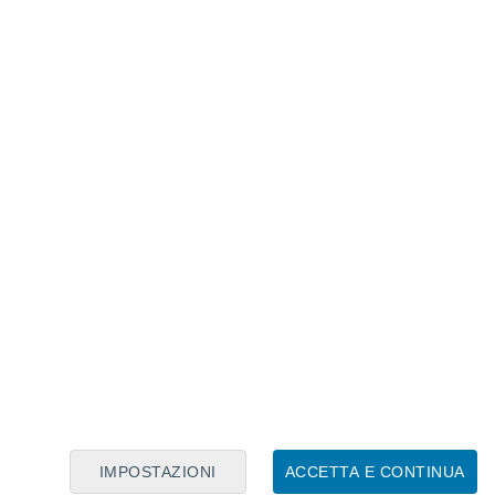
Calendario Lunare
Lun
Mar
Mer
Gio
Ven
Sab
Dom
7
8
9
10
11
12
13
14
15
16
17
18
19
20
IMPOSTAZIONI
ACCETTA E CONTINUA