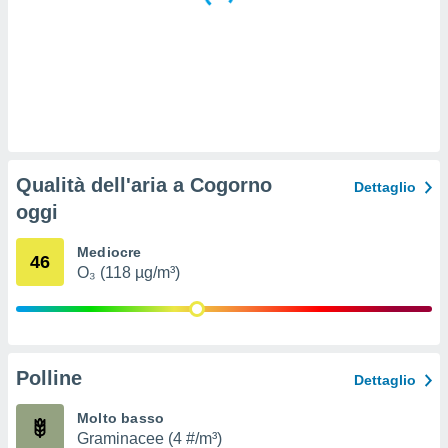
 e
ati
 quali la
a su
ito web,
IP e
tori di
Alcuni
ro
Qualità dell'aria a Cogorno
Dettaglio
 tuoi dati
oggi
 sulla
un
e
Mediocre
46
, al quale
O₃ (118 µg/m³)
rti. Per
puoi
il tuo
o o
l
Polline
Dettaglio
nto dei
ualsiasi
Molto basso
 facendo
Graminacee (4 #/m³)