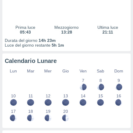
 profili
lezione
cità
izzata,
fili per
Prima luce
Mezzogiorno
Ultima luce
05:43
13:28
21:11
izzazione
Durata del giorno
14h 23m
nuti,
Luce del giorno restante
5h 1m
 profili
lezione
uti
Calendario Lunare
zzati,
 le
Lun
Mar
Mer
Gio
Ven
Sab
Dom
ni degli
7
8
9
 misurare
zioni dei
,
10
11
12
13
14
15
16
ere il
so
17
18
19
20
he o la
ione di
enienti
diverse,