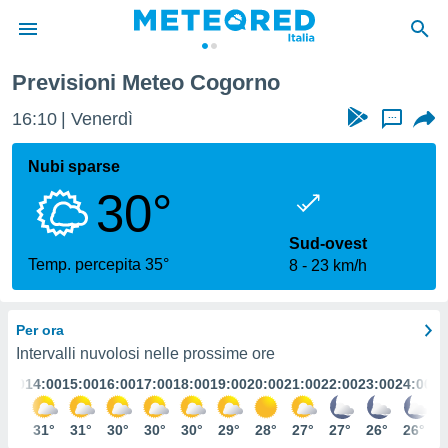
Previsioni Meteo Cogorno
tiva
rivacy
16:10
Venerdì
...
ti di
net
Nubi sparse
net)
30°
i
 da
nisti per
Sud-ovest
 che le
Temp. percepita 35°
8
23 km/h
ioni
iano di
È
Per ora
 a
Intervalli nuvolosi nelle prossime ore
ito Web
3:00
14:00
15:00
16:00
17:00
18:00
19:00
20:00
21:00
22:00
23:00
24:00
do le
opzioni:
31°
31°
31°
30°
30°
30°
29°
28°
27°
27°
26°
26°
 i