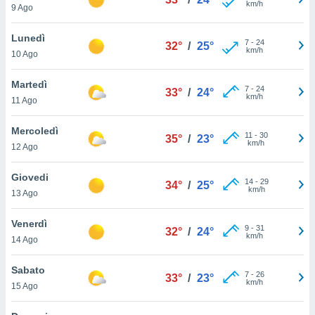
km/h
a", è
9 Ago
al sito
Lunedì
7
-
24
ettando
32°
/
25°
km/h
10 Ago
zione di
okie,
Martedì
dei nostri
7
-
24
33°
/
24°
km/h
che ci
11 Ago
no di
 e
Mercoledì
11
-
30
35°
/
23°
e il
km/h
12 Ago
amento
 Web,
Giovedi
i
14
-
29
34°
/
25°
km/h
re un
13 Ago
pecifico
arti la
Venerdì
9
-
31
32°
/
24°
à o
km/h
14 Ago
i
zzati
Sabato
 di esso.
7
-
26
33°
/
23°
km/h
sultare
15 Ago
oni nella