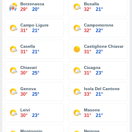
Borzonasca
Busalla
29°
20°
32°
21°
Campo Ligure
Campomorone
31°
21°
32°
22°
Casella
Castiglione Chiavarese
31°
21°
31°
22°
Chiavari
Cicagna
30°
25°
31°
23°
Genova
Isola Del Cantone
30°
25°
33°
21°
Leivi
Masone
30°
23°
31°
21°
Montoggio
Neirone