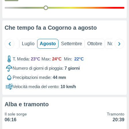
ioni
" o
tra
sui cookie
o sito
Che tempo fa a Cogorno a
agosto
nostri
Giugno
Luglio
Agosto
Settembre
Ottobre
Novembre
mo il
te
ento dei
T. Media:
23°C
Max:
24°C
Min:
22°C
Numero di giorni di pioggia:
7
giorni
re
ioni su
Precipitazioni medie:
44 mm
vo e/o
Velocità media del vento:
10 km/h
i,
 dati
er la
Alba e tramonto
 della
à, creare
Il sole sorge
Tramonto
r la
06:16
20:39
à
izzata,