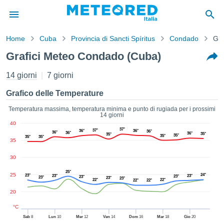
Home
Cuba
Provincia di Sancti Spíritus
Condado
Gra
mativa
Grafici Meteo Condado (Cuba)
Privacy
nuti di
14 giorni
7 giorni
eo.net
eo.net)
Grafico delle Temperature
stati
ati da
Temperatura massima, temperatura minima e punto di rugiada per i prossimi
14 giorni
nisti per
40
e che le
37°
37°
36°
36°
36°
36°
36°
36°
35°
35°
azioni
35°
35°
35°
35°
35
siano di
tà. È
30
ibile
25°
ere a
25
24°
23°
23°
23°
23°
23°
23°
23°
23°
22°
22°
22°
22°
sito Web
20
ando le
 opzioni:
°C
Sab
8
Lun
10
Mer
12
Ven
14
Dom
16
Mar
18
Gio
20
tta i