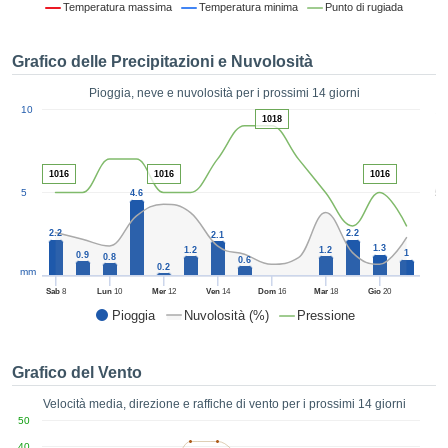
Temperatura massima
Temperatura minima
Punto di rugiada
ie e
edi
tamente
Grafico delle Precipitazioni e Nuvolosità
blicità
Pioggia, neve e nuvolosità per i prossimi 14 giorni
tale
1
10
lizzata,
1018
ACCETTA
 sulle
E
azioni
CONTINUA
 tramite
1016
1016
1016
5
5
ie o
4.6
e simili,
IMPOSTAZIONI
ente di
2.2
2.2
2.1
1.3
iare la
1.2
1.2
1
0.9
0.8
0.6
0.2
tività per
mm
uare a
Sab
8
Lun
10
Mer
12
Ven
14
Dom
16
Mar
18
Gio
20
contenuti
Pioggia
Nuvolosità (%)
Pressione
levati
ard di
à senza
Grafico del Vento
costo.
Velocità media, direzione e raffiche di vento per i prossimi 14 giorni
clic sul
50
 "Accetta
40