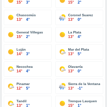
15°
3°
15°
2°
Chascomús
Coronel Suarez
13°
4°
13°
0°
General Villegas
La Plata
15°
2°
13°
4°
Luján
Mar del Plata
14°
3°
13°
5°
Necochea
Olavarría
14°
4°
13°
0°
Pinamar
Sierra de la Ventana
12°
5°
13°
-1°
Tandil
Trenque Lauquen
13°
1°
15°
1°