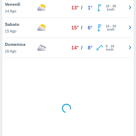
Venerdì
18
-
38
13°
/
1°
km/h
sui cookie
14 Ago
e il tuo
 in
Sabato
19
-
39
15°
/
6°
km/h
15 Ago
o
 il
Domenica
8
-
18
14°
/
8°
km/h
azioni
16 Ago
kie
re
le a piè
 del
to web.
ATIVA,
e
gie
i cookie
ccetti
zione dei