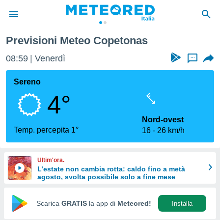
Previsioni Meteo Copetonas
tiva
rivacy
08:59
Venerdì
...
ti di
net
Sereno
net)
4°
i
 da
nisti per
Nord-ovest
 che le
Temp. percepita 1°
16
26 km/h
ioni
iano di
È
Ultim'ora.
L’estate non cambia rotta: caldo fino a metà
 a
agosto, svolta possibile solo a fine mese
ito Web
do le
opzioni:
Scarica
GRATIS
la app di
Meteored!
Installa
 i