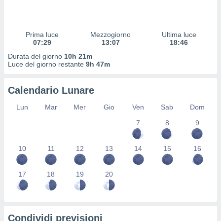
 profili
lezione
cità
izzata,
Prima luce
Mezzogiorno
Ultima luce
fili per
07:29
13:07
18:46
Durata del giorno
10h 21m
izzazione
Luce del giorno restante
9h 47m
nuti,
 profili
Calendario Lunare
lezione
uti
Lun
Mar
Mer
Gio
Ven
Sab
Dom
zzati,
 le
7
8
9
ni degli
 misurare
zioni dei
10
11
12
13
14
15
16
,
ere il
17
18
19
20
so
he o la
ione di
enienti
Condividi previsioni
diverse,