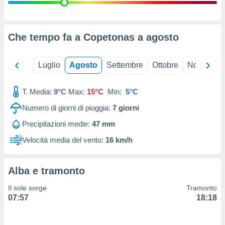
ioni
" o
tra
sui cookie
o sito
Che tempo fa a Copetonas a
agosto
nostri
Giugno
Luglio
Agosto
Settembre
Ottobre
Novembre
mo il
T. Media:
9°C
Max:
15°C
Min:
5°C
te
ento dei
Numero di giorni di pioggia:
7
giorni
Precipitazioni medie:
47 mm
re
ioni su
Velocità media del vento:
16 km/h
vo e/o
i,
 dati
Alba e tramonto
er la
 della
Il sole sorge
Tramonto
à, creare
07:57
18:18
r la
à
izzata,