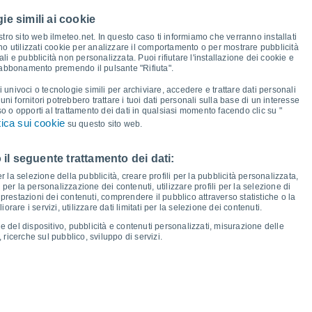
ie simili ai cookie
29°
28°
27°
tro sito web ilmeteo.net. In questo caso ti informiamo che verranno installati
27°
26°
no utilizzati cookie per analizzare il comportamento o per mostrare pubblicità
24°
23°
i e pubblicità non personalizzata. Puoi rifiutare l'installazione dei cookie e
22°
 abbonamento premendo il pulsante "Rifiuta".
i univoci o tecnologie simili per archiviare, accedere e trattare dati personali
15°
15°
14°
lcuni fornitori potrebbero trattare i tuoi dati personali sulla base di un interesse
14°
13°
12°
so o opporti al trattamento dei dati in qualsiasi momento facendo clic su "
11°
11°
tica sui cookie
su questo sito web.
 il seguente trattamento dei dati:
io
13
Ven
14
Sab
15
Dom
16
Lun
17
Mar
18
Mer
19
Gio
20
er la selezione della pubblicità, creare profili per la pubblicità personalizzata,
emperatura minima
Punto di rugiada
i per la personalizzazione dei contenuti, utilizzare profili per la selezione di
prestazioni dei contenuti, comprendere il pubblico attraverso statistiche o la
rare i servizi, utilizzare dati limitati per la selezione dei contenuti.
e del dispositivo, pubblicità e contenuti personalizzati, misurazione delle
 ricerche sul pubblico, sviluppo di servizi.
osità per i prossimi 14 giorni
100
24
1022
75