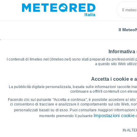
Il Meteo
Informativa 
I contenuti di Ilmeteo.net (ilmeteo.net) sono stati preparati da professionisti
a questo sito Web utiliz
Accetta i cookie e 
Home
Romania
Prahova
Cornu de Sus
Gra
La pubblicità digitale personalizzata, basata sulle informazioni raccolte tram
continuare a offrirti contenuti con elev
Grafici Meteo Cornu d
Facendo clic sul pulsante "Accetta e continua", è possibile accedere al sito We
ci consentono di tracciare e analizzare il comportamento sul sito Web, nonc
personalizzati basati su di esso. Puoi consultare maggiori informazioni 
14 giorni
7 giorni
Impostazioni cookie
momento premendo il pulsante
c
Grafico delle Temperature
IN ALTE
Temperatura massima, temperatura mini