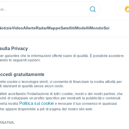
Notizie
Video
Allerte
Radar
Mappe
Satelliti
Modelli
Mondo
Sci
sulla Privacy
 per garantire che le informazioni offerte siano di qualità. È possibile accedere
zando le seguenti opzioni:
accedi gratuitamente
fici del tempo
ite cookie o tecnologie simili, ci consente di finanziare la nostra attività per
ati standard di qualità senza alcun costo.
e Sus
b accettando l'installazione di tutti i cookie, nostri o dei nostri partner, che
hé di sviluppare un profilo specifico per mostrarti la pubblicità o contenuti
Politica sui cookie
nella nostra
e revocare il tuo consenso in qualsiasi
he appare disponibile a piè di pagina del nostro sito web.
RNATIVA,
ma e punto di rugiada per i prossimi 14 giorni