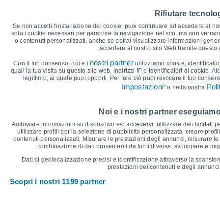
35
Rifiutare tecnolog
29°
30
29°
28°
28°
Se non accetti l'installazione dei cookie, puoi continuare ad accedere al nos
26°
25°
solo i cookie necessari per garantire la navigazione nel sito, ma non verran
25
o contenuti personalizzati, anche se potrai visualizzare informazioni general
accedere al nostro sito Web tramite questo
20
17°
17°
17°
nostri partner
Con il tuo consenso, noi e i
utilizziamo cookie, identificator
15°
quali la tua visita su questo sito web, indirizzi IP e identificatori di cookie. A
15
14°
13°
legittimo, al quale puoi opporti. Per fare ciò puoi revocare il tuo consen
Impostazioni
Poli
" o nella nostra
10
°C
Noi e i nostri partner eseguiamo
Ven
7
Sab
8
Dom
9
Lun
10
Mar
11
Mer
12
G
Archiviare informazioni su dispositivo e/o accedervi, utilizzare dati limitati p
Temperatura massima
T
utilizzare profili per la selezione di pubblicità personalizzata, creare profil
contenuti personalizzati, Misurare le prestazioni degli annunci, misurare le 
combinazione di dati provenienti da fonti diverse, sviluppare e miglio
Grafico delle Precipitazioni e Nuvolosità
Dati di geolocalizzazione precisi e identificazione attraverso la scansion
prestazioni dei contenuti e degli annunci,
Pioggia, neve e nuvol
Scopri i nostri 1199 partner
5
10
1019