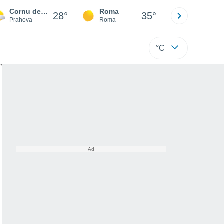
Cornu de Sus
Roma
Milano
28°
35°
Prahova
Roma
Milano
°C