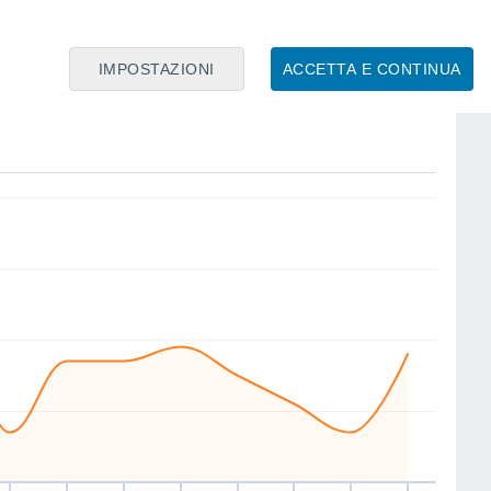
IMPOSTAZIONI
ACCETTA E CONTINUA
NE
NE
N
SW
S
S
N
SW
io
13
Ven
14
Sab
15
Dom
16
Lun
17
Mar
18
Mer
19
Gio
20
nto
Velocitá media del vento