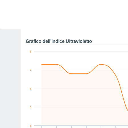
0
km/h
N
N
N
SW
N
N
Ven
7
Sab
8
Dom
9
Lun
10
Mar
11
Mer
12
G
Raffiche massime di ve
Grafico dell'Indice Ultravioletto
8
7
6
5
4